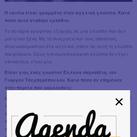
Η ταινία είναι γραμμένη στην αγγλική γλώσσα. Κατά
πόσο αυτό στάθηκε εμπόδιο;
Το σενάριο γράφτηκε εξαρχής σε μία γλώσσα που δεν
μου είναι ξένη. Με το συνεργείο και τους ηθοποιούς
συνεννοούμασταν στα αγγλικά, οπότε σε αυτή τη γλώσσα
σκεφτόμουν. Όμως η κινηματογραφική γλώσσα δεν έχει
εθνικότητα, είναι μία.
Είσαι γιος ενός γνωστού Έλληνα σκηνοθέτη, του
Γιώργου Τσεμπερόπουλου. Κατά πόσο σε επηρέασε
στην πορεία που ακολουθείς;
Μεγάλωσα σε ένα κινηματογραφικό περιβάλλον και από
τους δύο μου γονείς. Από όταν ήμουν μικρός περνούσαν
από μπροστά μου σενάρια και γινόντουσαν συζητήσεις
στις οποίες ενίοτε συμμετείχα και εγώ. Στην εφηβεία,
από αντίδραση δεν ήθελα να μπω σε αυτό το χώρο γιατί
το θεωρούσα συμβιβασμό και όχι επιλογή μου. Πολύ