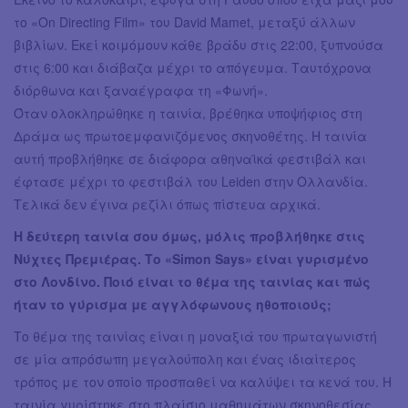
το «On Directing Film» του David Mamet, μεταξύ άλλων
βιβλίων. Εκεί κοιμόμουν κάθε βράδυ στις 22:00, ξυπνούσα
στις 6:00 και διάβαζα μέχρι το απόγευμα. Ταυτόχρονα
διόρθωνα και ξαναέγραφα τη «Φωνή».
Όταν ολοκληρώθηκε η ταινία, βρέθηκα υποψήφιος στη
Δράμα ως πρωτοεμφανιζόμενος σκηνοθέτης. Η ταινία
αυτή προβλήθηκε σε διάφορα αθηναϊκά φεστιβάλ και
έφτασε μέχρι το φεστιβάλ του Leiden στην Ολλανδία.
Τελικά δεν έγινα ρεζίλι όπως πίστευα αρχικά.
Η δεύτερη ταινία σου όμως, μόλις προβλήθηκε στις
Νύχτες Πρεμιέρας. Το «Simon Says» είναι γυρισμένο
στο Λονδίνο. Ποιό είναι το θέμα της ταινίας και πώς
ήταν το γύρισμα με αγγλόφωνους ηθοποιούς;
Το θέμα της ταινίας είναι η μοναξιά του πρωταγωνιστή
σε μία απρόσωπη μεγαλούπολη και ένας ιδιαίτερος
τρόπος με τον οποίο προσπαθεί να καλύψει τα κενά του. Η
ταινία γυρίστηκε στο πλαίσιο μαθημάτων σκηνοθεσίας