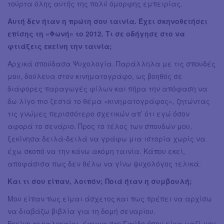
τούρτα όλης αυτής της πολύ όμορφης εμπειρίας.
Αυτή δεν ήταν η πρώτη σου ταινία. Έχει σκηνοθετήσει
επίσης τη «Φωνή» το 2012. Τι σε οδήγησε στο να
φτιάξεις εκείνη την ταινία;
Αρχικά σπούδασα Ψυχολογία. Παράλληλα με τις σπουδές
μου, δούλευα στον κινηματογράφο, ως βοηθός σε
διάφορες παραγωγές φίλων και πήρα την απόφαση να
δω λίγο πιο ζεστά το θέμα «κινηματογράφος», ζητώντας
τις γνώμες περισσότερο σχετικών απ’ ότι εγώ όσον
αφορά το σενάριο. Προς το τέλος των σπουδών μου,
ξεκίνησα δειλά-δειλά να γράφω μια ιστορία χωρίς να
έχω σκοπό να την κάνω ακόμη ταινία. Κάπου εκεί,
αποφάσισα πως δεν θέλω να γίνω ψυχολόγος τελικά.
Και τι σου είπαν, λοιπόν; Ποιά ήταν η συμβουλή;
Μου είπαν πως είμαι άσχετος και πως πρέπει να αρχίσω
να διαβάζω βιβλία για τη δομή σεναρίου.
Εκείνο το καλοκαίρι, έφυγα στη Γαύδο όπου είχα μαζί μου