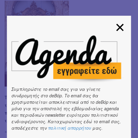
Συμπληρώστε το email σας για να γίνετε
συνδρομητής στο deBόp. Το email σας θα
Τελικά είναι εγκλεισμός για έναν άνθρωπο που
χρησιμοποιείται αποκλειστικά από το deBόp και
ταξιδεύει μόνιμα πάνω σε ένα πλοίο και κάνει αυτό
μόνο για την αποστολή της εβδομαδιαίας agenda
που αγαπάει: να παίζει μουσική; Πώς ερμηνεύεις εσύ
και περιοδικών newsletter ευρύτερου πολιτιστικού
την προσωπική επιλογή αυτού του ανθρώπου;
ενδιαφέροντος. Καταχωρώντας εδώ το email σας,
αποδέχεστε την
πολιτική απορρήτου
μας.
«Μετά από 32 ολόκληρα χρόνια στη θάλασσα θα