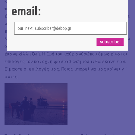
κατέβαινα στη στεριά. Για να δω τη θάλασσα.» O Baricco
email:
πολύ έξυπνα μπερδεύει τις σταθερές που νομίζουμε πως
έχουμε. Για μένα προσωπικά αυτός ο άνθρωπος φοβήθηκε
να κατέβει. Όμως, καθώς έμεινε στο δικό του καράβι για
πάντα βρήκε το δικό του δρόμο προς τη δική του ευτυχία.
Μέσα από τη μουσική. Ίσως εάν είχε τους γονείς του ή εάν
οι τελευταίοι δεν τον εγκατέλειπαν πάνω στο πιάνο να
έκανε άλλη ζωή. Η ζωή του κάθε ανθρώπου όμως είναι οι
επιλογές του και όχι η φαντασίωση του τι θα έκανε εάν.
Είμαστε οι επιλογές μας. Ποιος μπορεί να μας κρίνει γι’
αυτές;