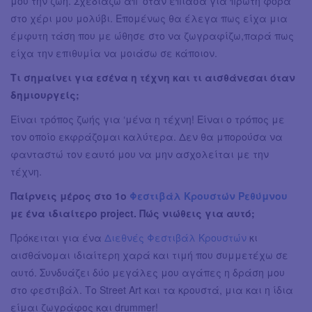
μου την ζωή. Σχεδιάζω απ’ όταν έπιασα για πρώτη φορά
στο χέρι μου μολύβι. Επομένως θα έλεγα πως είχα μια
έμφυτη τάση που με ώθησε στο να ζωγραφίζω,παρά πως
είχα την επιθυμία να μοιάσω σε κάποιον.
Τι σημαίνει για εσένα η τέχνη και τι αισθάνεσαι όταν
δημιουργείς;
Είναι τρόπος ζωής για ‘μένα η τέχνη! Είναι ο τρόπος με
τον οποίο εκφράζομαι καλύτερα. Δεν θα μπορούσα να
φανταστώ τον εαυτό μου να μην ασχολείται με την
τέχνη.
Παίρνεις μέρος στο 1ο
Φεστιβάλ Κρουστών Ρεθύμνου
με ένα ιδιαίτερο project. Πώς νιώθεις για αυτό;
Πρόκειται για ένα
Διεθνές Φεστιβάλ Κρουστών
κι
αισθάνομαι ιδιαίτερη χαρά και τιμή που συμμετέχω σε
αυτό. Συνδυάζει δύο μεγάλες μου αγάπες η δράση μου
στο φεστιβάλ. Το Street Art και τα κρουστά, μια και η ίδια
είμαι ζωγράφος και drummer!