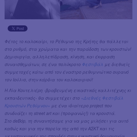
Φέτος το καλοκαίρι, το Ρέθυμνο της Κρήτης θα πάλλεται
στο ρυθμό, στα χρώματα και την παράδοση των κρουστών!
Δημιουργία, αλληλεπίδραση, κίνηση, και έκφραση
συναισθημάτων, σε ένα πολύκροτο
Φεστιβάλ
με διεθνείς
συμμετοχές κάτω από τον έναστρο ρεθυμνιώτικο ουρανό
τον Ιούλιο, στην κάρδια του καλοκαιριού!
Η Λία Κουτελιέρη -βραβευμένη εικαστικός καλλιτέχνης κι
εκπαιδευτικός- θα συμμετέχει στο
«Διεθνές Φεστιβάλ
Κρουστών Ρεθύμνου»
με ένα ιδιαίτερο project που
συνδυάζει τη street art και (προφανώς!) τα κρουστά.
Στο deBόp, τη συναντήσαμε για να μας μιλήσει για αυτό
καθώς και για την πορεία της από την ΑΣΚΤ και τις
μεταπτυχιακές της σπουδές στην εικαστική δημιουργία