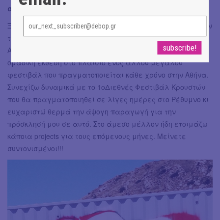
σου σε νέες εκθέσεις στο προσεχές μέλλον;
Ξεκίνησα ήδη δυναμικά από την πρώτη ημέρα που άνοιξαν
τα μουσεία με την συμμετοχή μου σε art in situ event στο
Αρχαιλογικό Μουσείο Μαραθώνα. Έπειτα συμμετείχα σε
ομαδική έκθεση στο πλαίσιο ενός άλλου μεγάλου
φεστιβάλ που πραγματοποιείται κάθε χρόνο στην Αθήνα.
Συνεχίζω δυναμικά με το 1οΔιεθνές Φεστιβάλ Κρουστών
που θα πραγματοποιηθεί σε λίγες ημέρες στο Ρέθυμνο κι
ευχαριστώ θερμά την άψογη παραγωγή για την
πρόσκλησή μου σε αυτό. Στο άμεσο μέλλον ήδη ετοιμάζω
κάποια projects για τους επόμενους μήνες. Μείνετε
συντονισμένοι!!!