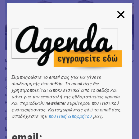
Μπορεί κάποιος να βιοποριστεί από την τέχνη του στην
Ελλάδα του σήμερα;
Συμπληρώστε το email σας για να γίνετε
Είναι μια δύσκολη εποχή για την τέχνη και τους
συνδρομητής στο deBόp. Το email σας θα
καλλιτέχνες, αλλά σε εποχές μεγάλων κρίσεων
χρησιμοποιείται αποκλειστικά από το deBόp και
ιστορικά είχαμε και την μεγαλύτερη παραγωγή τέχνης.
μόνο για την αποστολή της εβδομαδιαίας agenda
Έχω την ευτυχία να βιοπορίζομαι από την τέχνη μου κι
και περιοδικών newsletter ευρύτερου πολιτιστικού
ενδιαφέροντος. Καταχωρώντας εδώ το email σας,
αυτό μου δίνει μεγάλη δύναμη να προχωρώ και να είμαι
αποδέχεστε την
πολιτική απορρήτου
μας.
επιλεκτική με τα projects, που λαμβάνω μέρος.
Με τις γκαλερί ανοιχτές ξανά μετά από μήνες
email:
κλειστές λόγω της πανδημίας, θα δούμε κάποια έργα