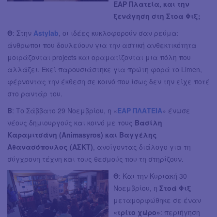
ΕΑΡ Πλατεία, και την
ξενάγηση στη Στοα Φιξ;
Θ
: Στην
Astylab
, οι ιδέες κυκλοφορούν σαν ρεύμα:
άνθρωποι που δουλεύουν για την αστική ανθεκτικότητα
μοιράζονται projects και οραματίζονται μια πόλη που
αλλάζει. Εκεί παρουσιάστηκε για πρώτη φορά το Limen,
φέρνοντας την έκθεση σε κοινό που ίσως δεν την είχε ποτέ
στο ραντάρ του.
Β
: Το Σάββατο 29 Νοεμβρίου, η «
ΕΑΡ ΠΛΑΤΕΙΑ
» ένωσε
νέους δημιουργούς και κοινό με τους
Βασίλη
Καραμιτσάνη (Animasyros) και Βαγγέλης
Αθανασόπουλος (ΑΣΚΤ)
, ανοίγοντας διάλογο για τη
σύγχρονη τέχνη και τους θεσμούς που τη στηρίζουν.
Θ
: Και την Κυριακή 30
Νοεμβρίου, η
Στοά Φιξ
μεταμορφώθηκε σε έναν
«τρίτο χώρο»
: περιήγηση