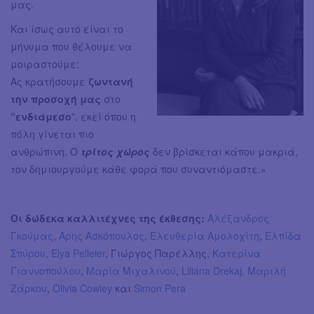
μας.
Και ίσως αυτό είναι το
μήνυμα που θέλουμε να
μοιραστούμε:
Ας κρατήσουμε
ζωντανή
την προσοχή μας
στο
“ενδιάμεσο
”, εκεί όπου η
πόλη γίνεται πιο
ανθρώπινη. Ο
τρίτος χώρος
δεν βρίσκεται κάπου μακριά,
τον δημιουργούμε κάθε φορά που συναντιόμαστε.»
Οι δώδεκα καλλιτέχνες της έκθεσης:
Αλέξανδρος
Γκούμας
,
Άρης Ασκόπουλος
,
Ελευθερία Αμολοχίτη
,
Ελπίδα
Σπύρου
,
Elya Pelleier
, Γιώργος Παρέλλης,
Κατερίνα
Γιαννοπούλου
,
Μαρία Μιχαλινού
,
Liliana Drekaj,
Μαριλή
Ζάρκου
,
Olivia Cowley
και
Simon Pera