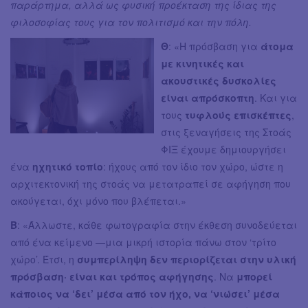
παράρτημα, αλλά ως φυσική προέκταση της ίδιας της
φιλοσοφίας τους για τον πολιτισμό και την πόλη.
Θ
: «Η πρόσβαση για
άτομα
με κινητικές και
ακουστικές δυσκολίες
είναι απρόσκοπτη
. Και για
τους
τυφλούς επισκέπτες
,
στις ξεναγήσεις της Στοάς
ΦΙΞ έχουμε δημιουργήσει
ένα
ηχητικό τοπίο
: ήχους από τον ίδιο τον χώρο, ώστε η
αρχιτεκτονική της στοάς να μετατραπεί σε αφήγηση που
ακούγεται, όχι μόνο που βλέπεται.»
Β
: «Άλλωστε, κάθε φωτογραφία στην έκθεση συνοδεύεται
από ένα κείμενο —μια μικρή ιστορία πάνω στον ‘τρίτο
χώρο’. Έτσι, η
συμπερίληψη δεν περιορίζεται στην υλική
πρόσβαση· είναι και τρόπος αφήγησης
. Να
μπορεί
κάποιος να ‘δει’ μέσα από τον ήχο, να ‘νιώσει’ μέσα