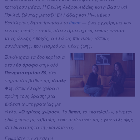
κοιτάξουν μέσα. Η Θεώνη Ανδρουλιδάκη και η Βασιλική
Πουλά, ζώντας μεταξύ Ελλάδας και Ηνωμένου
Βασιλείου, δημιούργησαν το
limen
— ένα εγχείρημα που
αντιμετωπίζει τα κλειστά κτίρια όχι ως απομεινάρια
μιας άλλης εποχής, αλλά ως πιθανούς τόπους
συνάντησης, πολιτισμού και νέας ζωής.
Συνάντησα τα δυο κορίτσια
στον
6ο όροφο
στην οδό
Πανεπιστημίου 59
, στο
κτήριο στο βάθος της
στοάς
Φιξ
, όπου έλαβε χώρα η
πρώτη τους δράση: μια
έκθεση φωτογραφίας με
τίτλο:
«Ο τρίτος χώρος»
. Το
limen
, το «κατώφλι», γίνεται
εδώ χώρος μετάβασης: από το σκοτάδι της εγκατάλειψης
στη δυνατότητα της κοινότητας.
Γνωρίστε τις κι εσείς!