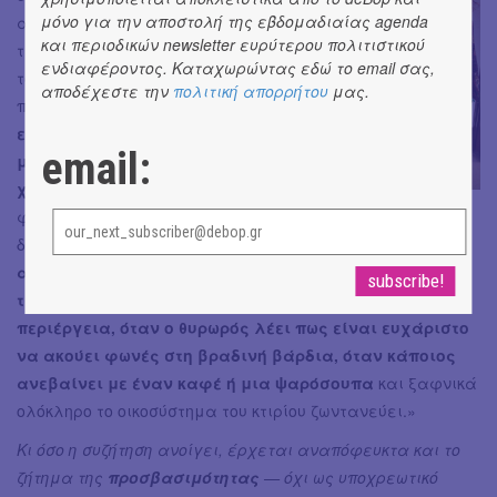
μόνο για την αποστολή της εβδομαδιαίας agenda
ανοίκειο —αυτός ο διπλός
και περιοδικών newsletter ευρύτερου πολιτιστικού
της χαρακτήρας μοιάζει με
ενδιαφέροντος. Καταχωρώντας εδώ το email σας,
τον ίδιο τον διχασμό της
αποδέχεστε την
πολιτική απορρήτου
μας.
πόλης.
Θέλαμε, λοιπόν, ο
επισκέπτης να αντικρίσει
email:
μια εκδοχή του “τρίτου
χώρου”
που δεν είχε
φανταστεί, να χαθεί στις
διαφορετικές του διαστάσεις. Και
τελικά, ο πιο
αληθινός δείκτης επιτυχίας είναι όταν οι άνθρωποι
των διπλανών γραφείων κοντοστέκονται από
περιέργεια, όταν ο θυρωρός λέει πως είναι ευχάριστο
να ακούει φωνές στη βραδινή βάρδια, όταν κάποιος
ανεβαίνει με έναν καφέ ή μια ψαρόσουπα
και ξαφνικά
ολόκληρο το οικοσύστημα του κτιρίου ζωντανεύει.»
Κι όσο η συζήτηση ανοίγει, έρχεται αναπόφευκτα και το
ζήτημα της
προσβασιμότητας
— όχι ως υποχρεωτικό