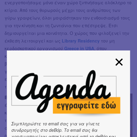
ενεργοποιήσαμε μόνο έναν χώρο ξυπνήσαμε ολόκληρο το
κτίριο. Από τους θυρωρούς μέχρι τους ανθρώπους των
γύρω γραφείων, όλοι μοιράστηκαν τον ενθουσιασμό τους
για την κίνηση και τη ζωντάνια που επέστρεψε. Έτσι
δημιουργείται μια κοινότητα. Ο χώρος που φιλοξενεί την
έκθεση λειτουργεί και ως
Library Residency
του μη
κερδοσκοπικού οργανισμού
Greece in USA
, όπου
καλλιτέχνες από τις ΗΠΑ αντλούν έμπνευση από ένα
βιβλίο και δημιουργούν νέα έργα. Δεν είναι μια κλασική
γκαλερί· είναι ένας τόπος παραμονής, όχι απλώς
επίσκεψης, παρότι το ίδιο το κτίριο δεν ‘καλεί’ στην
τέχνη.»
Β
: «Η φωτογραφία είναι
ένα δημοκρατικό μέσο· όλοι
κρατάμε μια κάμερα στην
τσέπη μας. Μπορεί να
Συμπληρώστε το email σας για να γίνετε
αποκαλύψει κάτι βαθιά
συνδρομητής στο deBόp. Το email σας θα
οικείο ή κάτι τελείως
χρησιμοποιείται αποκλειστικά από το deBόp και