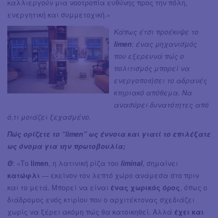
καλλιεργούν μια νοοτροπία ευθύνης προς την πόλη,
ενεργητική και συμμετοχική.»
Κάπως έτσι προέκυψε το
limen
: ένας μηχανισμός
που εξερευνά πώς ο
πολιτισμός μπορεί να
ενεργοποιήσει το αδρανές
κτηριακό απόθεμα. Να
ανασύρει δυνατότητες από
ό,τι μοιάζει ξεχασμένο.
Πώς ορίζετε το “limen” ως έννοια και γιατί το επιλέξατε
ως όνομα για την πρωτοβουλία;
Θ
:
«Το
limen
, η λατινική ρίζα του
liminal
, σημαίνει
κατώφλι
— εκείνον τον λεπτό χώρο ανάμεσα στο πριν
και το μετά. Μπορεί να είναι
ένας χωρικός όρος
, όπως ο
διάδρομος ενός κτιρίου που ο αρχιτέκτονας σχεδιάζει
χωρίς να ξέρει ακόμη πώς θα κατοικηθεί. Αλλά
έχει και