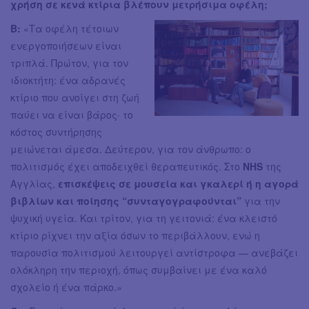
χρήση σε κενά κτίρια βλέπουν μετρήσιμα οφέλη;
Β:
«Τα οφέλη τέτοιων
ενεργοποιήσεων είναι
τριπλά. Πρώτον, για τον
ιδιοκτήτη: ένα αδρανές
κτίριο που ανοίγει στη ζωή
παύει να είναι βάρος· το
κόστος συντήρησης
μειώνεται άμεσα. Δεύτερον, για τον άνθρωπο: ο
πολιτισμός έχει αποδειχθεί θεραπευτικός. Στο
NHS
της
Αγγλίας,
επισκέψεις σε μουσεία και γκαλερί ή η αγορά
βιβλίων και ποίησης
“συνταγογραφούνται”
για την
ψυχική υγεία. Και τρίτον, για τη γειτονιά: ένα κλειστό
κτίριο ρίχνει την αξία όσων το περιβάλλουν, ενώ η
παρουσία πολιτισμού λειτουργεί αντίστροφα — ανεβάζει
ολόκληρη την περιοχή, όπως συμβαίνει με ένα καλό
σχολείο ή ένα πάρκο.»