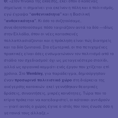
Θ:
«Στον πίνακα της έκθεσης, εκεί όπου ο καθένας
σημείωνε τι σημαίνει για εκείνον η πόλη και ο πολιτισμός,
εγώ έγραψα
“αυθεντικότητα”
και η Βασιλική
“ανθεκτικότητα”
. Κι όσο το συζητούσαμε,
συνειδητοποιούσαμε πόσο ταιριάζουν αυτά τα δύο —ιδίως
στην Ελλάδα, όπου οι νέες κατασκευές
πολλαπλασιάζονται και η πρόκληση είναι πώς διατηρείς
και τα δύο ζωντανά. Στο εξωτερικό, οι πιο πετυχημένες
πρακτικές είναι όσες ενσωματώνουν τον πολιτισμό από το
στάδιο του σχεδιασμού: όχι ως μεταγενέστερο στολίδι,
αλλά ως οργανικό κομμάτι ενός έργου που χτίζεται επί
χρόνια. Στο
Wembley,
για παράδειγμα, δημιούργησαν
έναν
προσωρινό πολιτιστικό χώρο
στη διάρκεια της
ανέγερσης κατοικιών· εκεί γεννήθηκαν θεατρικές
δράσεις, συναντήσεις, μικρές κοινότητες. Τώρα που το
κτίριο πρόκειται να κατεδαφιστεί, οι κάτοικοι αντιδρούν
— γιατί αυτός ο χώρος έγινε ο ιστός που τους ένωσε όσο η
γειτονιά τους άλλαζε.»