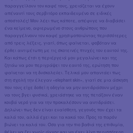
παραγγείλουν τον καφέ τους, χρειάζεται να έχουν
απέναντί τους σερβιτόρο εκπαιδευμένο σε ειδικές
αποστολές! Μου λέει πως κάποτε, απέφυγε να διαβάσει
ένα κείμενο, αφιερωμένο στους ανθρώπους που
παραγγέλνουν τον καφέ χρησιμοποιώντας περισσότερες
από τρεις λέξεις, γιατί, όπως φαίνεται, φοβόταν να
έρθει αντιμέτωπη με τις σκοτεινές πτυχές του εαυτού της.
Και κάπως έτσι η περιέργειά μου μεγαλώνει και της
ζητάω να μου περιγράψει τον εαυτό της, ερώτηση που
φαίνεται να τη δυσκολεύει. Τελικά μου απαντάει πως
στη σχολή την έλεγαν «elephant skin», γιατί σε μια άσκηση
που τους είχε δοθεί η οδηγία να μην αντιδράσουν μέχρι
να τους βγει φυσικά, χρειάστηκε να της πετάξουν έναν
κουβά νερό για να την προκαλέσουν να αντιδράσει.
Δηλώνει πως δεν είναι ευαίσθητη, γεγονός που έχει τα
καλά του, αλλά έχει και τα κακά του. Προς το παρόν
βιώνει τα καλά του. Όσο για την πιο βαθιά της επιθυμία,
θέλει να ζει χωρίς άγχος και να έχει λίγη περισσότερη