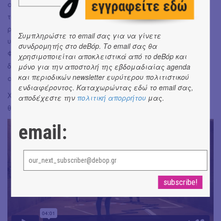
από σεμινάριο. Οι μόνοι που συνεργάστηκαν στο πλαίσιο
του προγράμματος, ήταν η ίδια και μια visual artist, ενώ το
ρόλο του παίχτη στο «παιχνίδι» που στήθηκε σε ένα
Συμπληρώστε το email σας για να γίνετε
υπόγειο πέρασμα για πεζούς, ανέλαβαν οι περαστικοί.
συνδρομητής στο deBόp. Το email σας θα
Φαίνεται εντυπωσιασμένη από εκείνη την εμπειρία και
χρησιμοποιείται αποκλειστικά από το deBόp και
δείχνει να θέλει να κινηθεί αναλόγως στα πρότζεκτ που
μόνο για την αποστολή της εβδομαδιαίας agenda
και περιοδικών newsletter ευρύτερου πολιτιστικού
ακολουθούν.
ενδιαφέροντος. Καταχωρώντας εδώ το email σας,
Χαιρετώντας τη την ευχαριστώ και την προειδοποιώ πως
αποδέχεστε την
πολιτική απορρήτου
μας.
θα την παρακολουθώ στενά!
email: