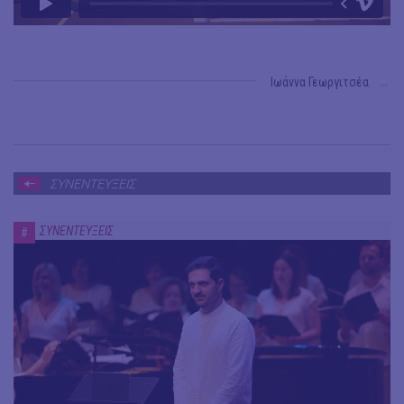
Ιωάννα Γεωργιτσέα
→
ΣΥΝΕΝΤΕΥΞΕΙΣ
ΣΥΝΕΝΤΕΥΞΕΙΣ
#