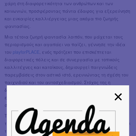
χάρη στη διαφορετικότητα των ανθρώπων και των
κοινωνιών, προσφέροντας πάντα έδαφος για εξερεύνηση
και ευκαιρίες καλλιέργειας μιας ακόμα πιο ζωηρής
φαντασίας.
Μια τέτοια ζωηρή φαντασία λοιπόν, που μάχεται τους
περιορισμούς και αγαπάει να παίζει, γέννησε την ιδέα
του
playforPLACE
, ενός πρότζεκτ που επισκέπτεται
διαφορετικές πόλεις και σε συνεργασία με τοπικούς
καλλιτέχνες και κατοίκους, δημιουργεί παιγνιώδεις
παρεμβάσεις στον αστικό ιστό, ερευνώντας τη σχέση του
παιχνιδιού και του αυτοσχεδιασμού. Στόχος της η
δημιουργία μιας μεθόδου, η οποία θα μπορεί να εξασκεί
επαγγελματίες καλλιτέχνες των παραστατικών τεχνών
στην πρακτική του αυτοσχεδιασμού.
Τελειώνοντας τον καφέ μας, συζητάμε για τις μέχρι
τώρα εμπειρίες της στο playforPLACE και παραδέχεται ότι
το πιο ιδιαίτερο ήταν αυτό στην Αμβέρσα, γιατί ξέφυγε