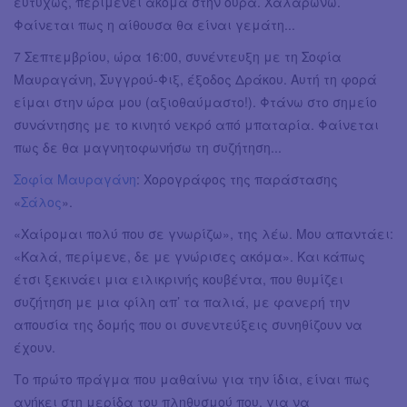
ευτυχώς, περιμένει ακόμα στην ουρά. Χαλαρώνω.
Φαίνεται πως η αίθουσα θα είναι γεμάτη...
7 Σεπτεμβρίου, ώρα 16:00, συνέντευξη με τη Σοφία
Μαυραγάνη, Συγγρού-Φιξ, έξοδος Δράκου. Αυτή τη φορά
είμαι στην ώρα μου (αξιοθαύμαστο!). Φτάνω στο σημείο
συνάντησης με το κινητό νεκρό από μπαταρία. Φαίνεται
πως δε θα μαγνητοφωνήσω τη συζήτηση...
Σοφία Μαυραγάνη
: Χορογράφος της παράστασης
«
Σάλος
».
«Χαίρομαι πολύ που σε γνωρίζω», της λέω. Μου απαντάει:
«Καλά, περίμενε, δε με γνώρισες ακόμα». Και κάπως
έτσι ξεκινάει μια ειλικρινής κουβέντα, που θυμίζει
συζήτηση με μια φίλη απ’ τα παλιά, με φανερή την
απουσία της δομής που οι συνεντεύξεις συνηθίζουν να
έχουν.
Το πρώτο πράγμα που μαθαίνω για την ίδια, είναι πως
ανήκει στη μερίδα του πληθυσμού που, για να