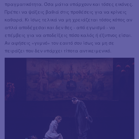
πραγματικότητα. Όσα μάτια υπάρχουν και τόσες εικόνες.
Πρέπει να ψάξεις βαθιά στις προθέσεις για να κρίνεις
καθαρά. Κι ίσως τελικά να μη χρειάζεται τόσος κόπος αν
απλά αποδέχεσαι και δεν θες - από εγωισμό - να
επέμβεις για να αποδείξεις πόσο καλός ή έξυπνος είσαι.
Αν αφήσεις «γυμνό» τον εαυτό σου ίσως να μη σε
πειράζει που δεν υπάρχει τίποτα αντικειμενικό.