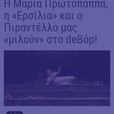
Η Μαρία Πρωτόπαππα,
η «Ερσίλια» και ο
Πιραντέλλο μας
«μιλούν» στο deBόp!