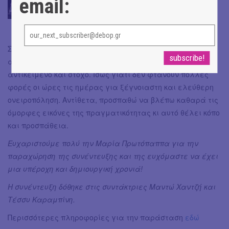
email:
ζωή και την στάση σας
αυτή η λέξη;
Δεν ονειροπολώ αρκετά.
Συλλογίζομαι και κανω σχέδια και υπολογισμούς,
αλλά δεν χάνομαι σε ονειροπόληση χωρίς σαφές
αντικείμενο και στόχο. Ίσως γιατί δεν φτάνουν πολλές
φορές οι ώρες τις ημέρας για ξέγνοιαστη και ελεύθερη
ονειροπόληση. Αντίθετα, προσπαθώ να βλέπω καθαρά τις
όμορφες εικόνες της πραγματικότητας κι αυτό θέλει κόπο
και προσπάθεια.
Ευχαριστούμε πολύ την Μαρία Πρωτόπαππα για την
παραχώρηση της συνέντευξης και της ευχόμαστε να έχει
μια υπέροχη και δημιουργική χρονιά!
Η συνέντευξη δόθηκε στις συντάκτριες Μαντώ Χαντζή και
Τέσσυ Καραμπίνη.
Περισσότερες πληροφορίες για την παράσταση
εδώ