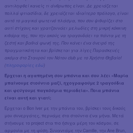
αντιληφθεί κανείς τι άνθρωπος είναι. Δε χρειάζεται
πολλά φτιασίδια, δε χρειάζεται ιδιαίτερο πρόλογο, είναι
αυτό το μαγικά φωτεινό πλάσμα, που σου ψιθυρίζει στο
αυτί στίχους και γρατζουνάει μελωδίες στη μικρή κόκκινη
κιθάρα της, που την ακούς να τραγουδάει τα πάντα με τη
ζεστή και βαθιά φωνή της. Που κάνει ένα όνειρό της
πραγματικότητα και βρίσκεται για λίγες Παρασκευές
ακόμα στο Σταυρού του Νότου club με το Χρήστο Θηβαίο!
(
πληροφορίες εδώ
)
Έρχεται η αγαπημένη σου μπάντα και σου λέει «Μαρία
μπαίνουμε στούντιο μαζί, ηχογραφούμε 2 τραγούδια
και φεύγουμε παγκόσμια περιοδεία». Ποια μπάντα
είναι αυτή και γιατί;
Έρχεται ο Bon Iver με την μπάντα του, βρίσκει τους δικούς
μου συνεργάτες, περνάμε στο στούντιο ένα μήνα. Μετά
στήνουμε το project στα πιο ήσυχα μέρη του κόσμου, σε
αρμονία με τη φύση. Συναντάμε την Camille, την Αne Brun,