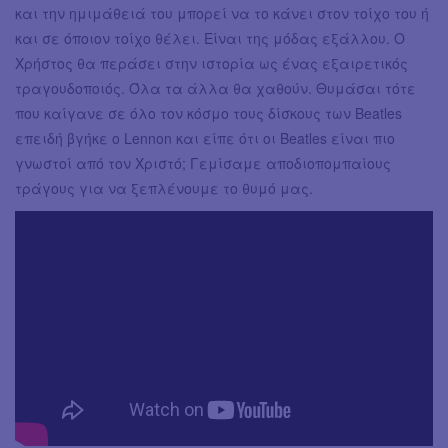
και την ημιμάθειά του μπορεί να το κάνει στον τοίχο του ή
και σε όποιον τοίχο θέλει. Είναι της μόδας εξάλλου. Ο
Χρήστος θα περάσει στην ιστορία ως ένας εξαιρετικός
τραγουδοποιός. Όλα τα άλλα θα χαθούν. Θυμάσαι τότε
που καίγανε σε όλο τον κόσμο τους δίσκους των Beatles
επειδή βγήκε ο Lennon και είπε ότι οι Beatles είναι πιο
γνωστοί από τον Χριστό; Γεμίσαμε αποδιοπομπαίους
τράγους για να ξεπλένουμε το θυμό μας.