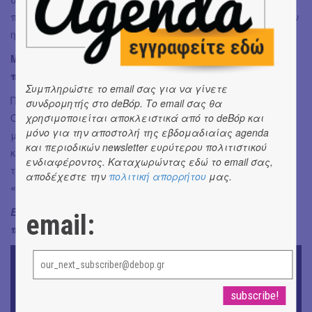
πλαίσια από ότι έκανα μέχρι τώρα. Το Skrow Theater ήταν
η αρχή.
Μαράκι παίζουν οι Pearl Jam στο Μιλάνο τον Ιούνιο. Τα
παρατάμε όλα και πάμε;;;
Συμπληρώστε το email σας για να γίνετε
Πάμε, μόνο να μην πέσει πάνω στη συναυλία του Cave.
συνδρομητής στο deBόp. Το email σας θα
Όταν είχαν έρθει το 2006 έπεσα πάνω στον πρώτο μου
χρησιμοποιείται αποκλειστικά από το deBόp και
μόνο για την αποστολή της εβδομαδιαίας agenda
μεγάλο έρωτα. Πέρασε ακριβώς από δίπλα μου με την
και περιοδικών newsletter ευρύτερου πολιτιστικού
καινούρια του αγάπη. Άσε. Δεν χάρηκα ούτε μισό
ενδιαφέροντος. Καταχωρώντας εδώ το email σας,
τραγούδι. Μα τι γκαντεμιά!! Άλλα όπως λέει και ο Eddie:
αποδέχεστε την
πολιτική απορρήτου
μας.
«Don’t it make you smile, when the sun don’t shine?»
Ευχαριστούμε τη Μυρτώ Αποστολίδου για την
email:
παραχώρηση της φωτογραφίας εξωφύλλου