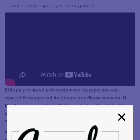
περάσω ταλαιπωρίες για να το γράψω!
Είδαμε μια πολύ ενδιαφέρουσα πλευρά σου και
αρκετά διαφορετική θα έλεγα στα Skrow concerts. Η
Μαρία να τραγουδάει Radiohead μέχρι Παυλίδη. Πότε
και πως σκοπεύεις να μας αποκαλύψεις και αυτήν την
πλευρά σου; Μας άρεσε…
Από τον Μάιο και μετά. Είναι η στιγμή για αυτή τη
συνθήκη. Θέλω η μουσική να μοιραστεί μέσα σε άλλα