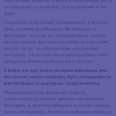
συμπερίληψης μέσα από τη δουλειά, να μιλήσουμε για τη
μετανάστευση, τις ανισότητες, το εγώ μέσα από το πως
ζούμε.
Για αυτό και αυτός ο δίσκος αντιπροσωπεύει τι θέλω να
κάνω, τι μουσική με ενδιαφέρει. Με ενδιαφέρει η
δουλειά μου να μιλάει για πράγματα που με αφορούν
και μας αφορούν. Δεν νιώθω την ανάγκη να είμαι κάπου
όπως και να 'χει, να αποτελώ μέρος ενός κλειστού
συστήματος. Για αυτό και παράλληλα εργάζομαι, ώστε
να έχω έναν βαθμό ελευθερίας στο τι επιλέγω.
Ο δίσκος σου έχει έντονο κοινωνικό αποτύπωμα. Από
που ξεκινάει αυτή η αναζήτηση; Έχεις ενσωματώσει το
δικό σου βίωμα σε έμφυλη και ταξική ανισότητα;
Υπέφερα μέχρις ενός σημείου με το πως σε
αντιμετωπίζουν ως γυναίκα, ακόμη και σαν νοοτροπία.
Όταν ακούς «ε, θα κάνεις πράγματα γιατί είσαι όμορφο
κορίτσι» σε εκνευρίζει, σε κάνει να αισθάνεσαι προϊόν με