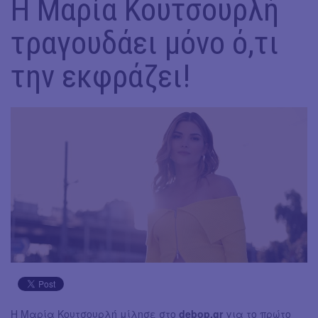
Η Μαρία Κουτσουρλή
τραγουδάει μόνο ό,τι
την εκφράζει!
Η Μαρία Κουτσουρλή μίλησε στο
debop.gr
για το πρώτο