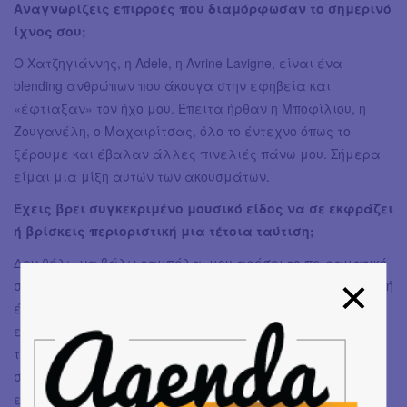
Αναγνωρίζεις επιρροές που διαμόρφωσαν το σημερινό
ίχνος σου;
Ο Χατζηγιάννης, η Adele, η Avrine Lavigne, είναι ένα
blending ανθρώπων που άκουγα στην εφηβεία και
«έφτιαξαν» τον ήχο μου. Έπειτα ήρθαν η Μποφίλιου, η
Ζουγανέλη, ο Μαχαιρίτσας, όλο το έντεχνο όπως το
ξέρουμε και έβαλαν άλλες πινελιές πάνω μου. Σήμερα
είμαι μια μίξη αυτών των ακουσμάτων.
Έχεις βρει συγκεκριμένο μουσικό είδος να σε εκφράζει
ή βρίσκεις περιοριστική μια τέτοια ταύτιση;
Δεν θέλω να βάλω ταμπέλα, μου αρέσει το πειραματικό
στοιχείο στη μουσική, το πάντρεμα των ήχων. Αυτή η οπτική
έχει διαμορφώσει τον τρόπο που δουλεύω, με τις
επιρροές φυσικά να υφίστανται. Αυτή η λογική διέπει και
τη δημιουργική σχέση με τον Δημήτρη Σιάμπο, τον βασικό
συνεργάτη μου, υπάρχει μια λογική διαλόγου στο τι
επιλέγουμε και πως το επεξεργαζόμαστε, με σεβασμό