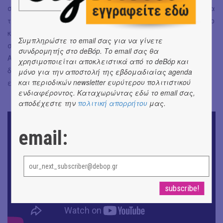
στις καταβολές καθενός. Το μαγικό μάλιστα είναι πως τα
τραγούδια γράφτηκαν δίχως να υπάρχει φυσική επαφή, ο
κύριος στιχουργός μας, ο Πέτρος Βεντουρής, δεν έχει
Συμπληρώστε το email σας για να γίνετε
συναντηθεί μαζί μου, μιλούσαμε μέσα από μηνύματα.
συνδρομητής στο deBόp. Το email σας θα
Ακούγεται περίεργο, αλλά την ίδια στιγμή όλο αυτό
χρησιμοποιείται αποκλειστικά από το deBόp και
δείχνει και το πόσο εύκολα κύλησε η προσπάθειά μας σε
μόνο για την αποστολή της εβδομαδιαίας agenda
και περιοδικών newsletter ευρύτερου πολιτιστικού
επίπεδο επικοινωνίας.
ενδιαφέροντος. Καταχωρώντας εδώ το email σας,
αποδέχεστε την
πολιτική απορρήτου
μας.
email: