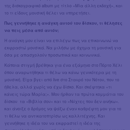
της δισκογραφικό album με τίτλο «Μία άλλη εκδοχή», και
το τι είδους μουσική θέλει να υπηρετήσει.
Πως γεννήθηκε η ανάγκη αυτού του δίσκου, τι θέλησες
να πεις μέσα από αυτόν;
Η ανάγκη μου είναι να επιλέγω πως να επικοινωνώ να
εκφραστώ μουσικά. Να μιλήσω με όχημα τη μουσική για
όσα με απασχολούν προσωπικά και κοινωνικά.
Κάποια στιγμή βρέθηκα για ένα εξάμηνο στο Πόρτο Χέλι
όπου αναρωτήθηκα τι θέλω να κάνω γενικότερα με τη
μουσική. Είχα βγει από live στο Σταυρό του Νότου, που το
ήθελα, αλλά χωρίς να έχω δίσκο. Και σκέφτηκα «τι
κάνεις τώρα Μαρία;». Μου ήρθαν τα πρώτα κομμάτια του
δίσκου τα «Βιβλία σου» και το «Νύχτες που δεν ανήκω».
και άνοιξε ο δρόμος να ψάξω έναν καθρέφτη μου για το
τι θέλω να αντικατοπτρίσω ως καλλιτέχνης. Και
γεννήθηκε η ιδέα του να εκφραστεί η ιδέα της