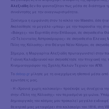
Αλεξιάδη
δεν θα φανταζόταν πως μέσα σε διάστημα τρ
συνάντησης με την αναγνωρισιμότητα.
Ξεκίνημα η εμφάνιση στον 1ο κύκλο του Maestro, όσο ήτα
Ακολούθησε το μεγάλο «μπαμ» με την παρουσία της στις
«Βάκχες» του Ευριπίδη στην Επίδαυρο, σε σκηνοθεσία Θ
«Ο Τελευταίος Ασπροκόραρας» σε σκηνοθεσία Έλενας Μ
Πύλη της Κόλασης» στο Θέατρο Νέου Κόσμου, σε σκηνοθ
Σήμερα, η Μαργαρίτα Αλεξιάδη πρωταγωνιστεί στην πα
Γιάννη Καλαβριανού και σκηνοθέτησε την πτυχιακή της 
Kινηματογράφου της Σχολής Καλών Τεχνών του ΑΠΘ.
Το
debop.gr
μίλησε με τη ανερχόμενη ηθοποιό μέσα από 
ερωτήσεις μας.
- Η «Χρονιά χωρίς καλοκαίρι» προέκυψε ως συνέχεια τ
στην «Πύλη της Κόλασης» τον περασμένο χειμώνα. Υπάρ
δημιουργικός του κόσμος μου προκαλεί μεγάλο ενδιαφέρ
θεατρικό μας μεταφέρει στο καλοκαίρι του 1816, στη Villa