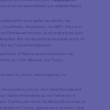
ιών ετών θα ακολουθούσε μια ανοδική πορεία
ν ακόμη στον τρίτο χρόνο της σχολής της.
 τηλεοπτικές «Ψυχοκόρες» του ΑΝΤ1. Έπειτα οι
άνου Παπακωνσταντίνου, μετά το θεατρικό έργο
αυρίδου. Και την περασμένη θεατρική σεζόν «Η
εσία του Γιάννη Καλαβριανού.
ράσταση «H Χρονιά χωρίς καλοκαίρι» του
ταινία με τίτλο «Βρώμα» για Tμήμα
τα δικά της λόγια, απαλείφοντας τις
ης συνεργασίας μας με τον Γιάννη Καλαβριανό
χει άψογη συνεννόηση με τον Γιάννη και ο
ον. Ο ρόλος μου αυτός της Μαίρη Σέλλεϋ και το
 Diodati στη Γενεύη, χρονιά κατά το οποίο η ίδια