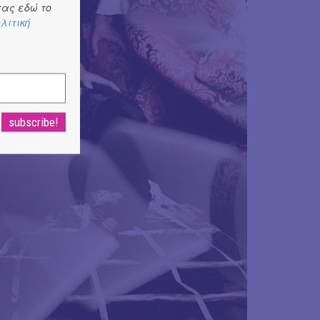
ας εδώ το
λιτική