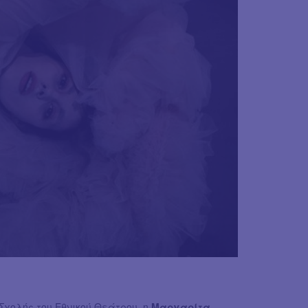
χολής του Εθνικού Θεάτρου, η
Μαργαρίτα