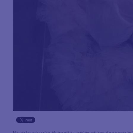
Μεγαλωμένη στο Μπραχάμι, απόφοιτη της Δραματικής Σ