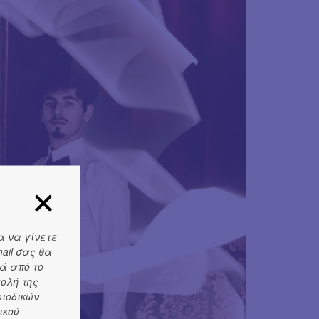
α να γίνετε
ail σας θα
ά από το
τολή της
ριοδικών
ικού