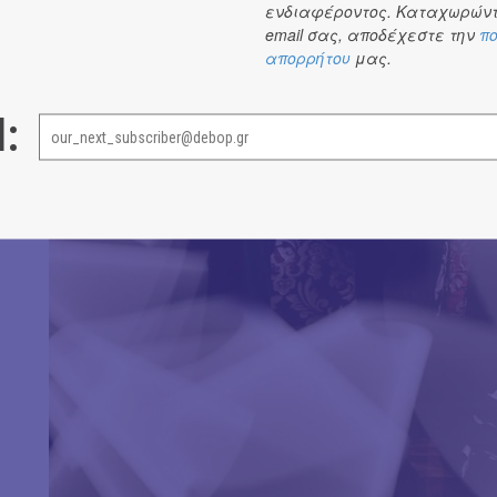
ενδιαφέροντος. Καταχωρώντ
email σας, αποδέχεστε την
πο
απορρήτου
μας.
l: