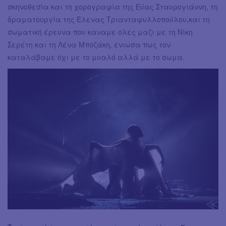
σκηνοθεσία και τη χορογραφία της Εύας Σταυρογιάννη, τη
δραματουργία της Έλενας Τριανταφυλλοπούλου,και τη
σωματική έρευνα που καναμε ολες μαζι με τη Νίκη
Σερέτη και τη Λένα Μποζάκη, ένιωσα πως τον
καταλάβαμε όχι με το μυαλό αλλά με το σωμα.