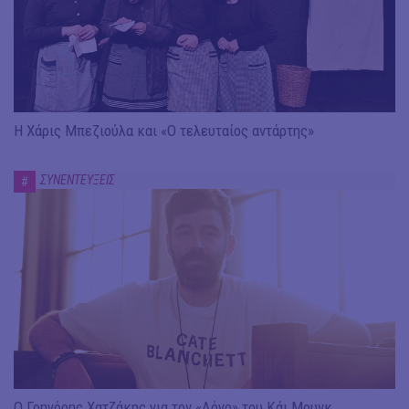
Η Χάρις Μπεζιούλα και «Ο τελευταίος αντάρτης»
ΣΥΝΕΝΤΕΥΞΕΙΣ
#
Ο Γρηγόρης Χατζάκης για τον «Λόγο» του Κάι Μουνκ