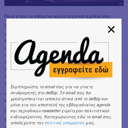
Ποιά είναι τα επόμενα καλλιτεχνικά σχέδιά σου;
Τώρα υπάρχει μόνο η Λήθη. Ο κύκλος της συνεχίζεται και
μαζί του συνεχίζω κι εγώ να μαθαίνω, να παρατηρώ, να
δοκιμάζω. Είναι η πρώτη μου δουλειά, αλλά μου δίνει
μαθήματα που θέλω να κρατήσω και να φέρω στη σκηνή
με όλη μου την αλήθεια. Θέλω να συνεχίσω να δουλεύω
σε έργα που αγγίζουν το σώμα και το ασυνείδητο, θέατρο
που δεν αφηγείται, αλλά συμβαίνει, που δεν προσπαθεί
να εξηγήσει, αλλά να βιώσει. Να συνεχίσω με δουλειές
που γεννιούνται από την ανάγκη, όχι από το “πρέπει”.
Συμπληρώστε το email σας για να γίνετε
συνδρομητής στο deBόp. Το email σας θα
«Λήθη» του Δ. Δημητριάδη- Πληροφορίες για την
χρησιμοποιείται αποκλειστικά από το deBόp και
παράσταση
μόνο για την αποστολή της εβδομαδιαίας agenda
Συντελεστές:
και περιοδικών newsletter ευρύτερου πολιτιστικού
ενδιαφέροντος. Καταχωρώντας εδώ το email σας,
Σύλληψη - Σκηνοθεσία - Χορογραφία: Εύα Σταυρογιάννη
αποδέχεστε την
πολιτική απορρήτου
μας.
Δραματουργική επεξεργασία: Έλενα