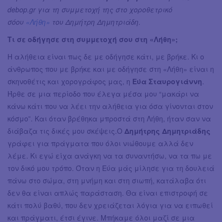
debop.gr για τη συμμετοχή της στο χοροθετρικό
σόου
«Λήθη»
του Δημήτρη Δημητριάδη.
Τι σε οδήγησε στη συμμετοχή σου στη «Λήθη»;
Η αλήθεια είναι πως δε με οδήγησε κάτι, με βρήκε. Κι ο
άνθρωπος που με βρήκε και με οδήγησε στη «Λήθη» είναι η
σκηνοθέτις και χορογράφος μας, η
Εύα Σταυρογιάννη
.
Ήρθε σε μια περίοδο που έλεγα μέσα μου “μακάρι να
κάνω κάτι που να λέει την αλήθεια για όσα γίνονται στον
κόσμο”. Και όταν βρέθηκα μπροστά στη Λήθη, ήταν σαν να
διάβαζα τις δικές μου σκέψεις.Ο
Δημήτρης Δημητριάδης
γράφει για πράγματα που όλοι νιώθουμε αλλά δεν
λέμε. Κι εγώ είχα ανάγκη να τα συναντήσω, να τα πω με
τον δικό μου τρόπο. Όταν η Εύα μάς μίλησε για τη δουλειά
πάνω στο σώμα, στη μνήμη και στη σιωπή, κατάλαβα ότι
δεν θα είναι απλώς παράσταση. Θα είναι επιστροφή σε
κάτι πολύ βαθύ, που δεν χρειάζεται λόγια για να ειπωθεί
και πράγματι, έτσι έγινε. Μπήκαμε όλοι μαζί σε μια