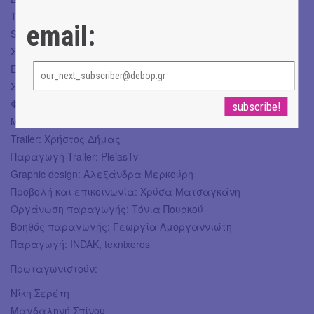
Τριανταφυλλοπούλου
email:
Sound design: Αντώνης Παπακωνσταντίνου
Σχεδιασμός φωτισμού: Μελίνα Μάσχα
Ειδικές κατασκευές: 4M STUDIOS
Σχεδιασμός κουστουμιών: Μαρία Ζερβάκη
Φωτογραφίες: Τάσος Βρεττός
Make up artist: Σίσσυ Πετροπούλου
Trailer: Χρήστος Δήμας
Παραγωγή Trailer: PleiasTv
Graphic design: Αλεξάνδρα Μερκούρη
Προβολή και επικοινωνία: Χρύσα Ματσαγκάνη
Οργάνωση παραγωγής: Τόνια Πουρκού
Βοηθός παραγωγής: Γεωργία Αμοργαννιώτη
Παραγωγή: INDAK, texnixoros
Πρωταγωνιστούν:
Νίκη Σερέτη
Μαγδαληνή Σπίνου