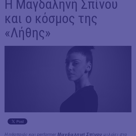
Η Μαγδαληνή Σπίνου
και ο κόσμος της
«Λήθης»
Η ηθοποιός και performer
Μαγδαληνή Σπίνου
μιλάει στο