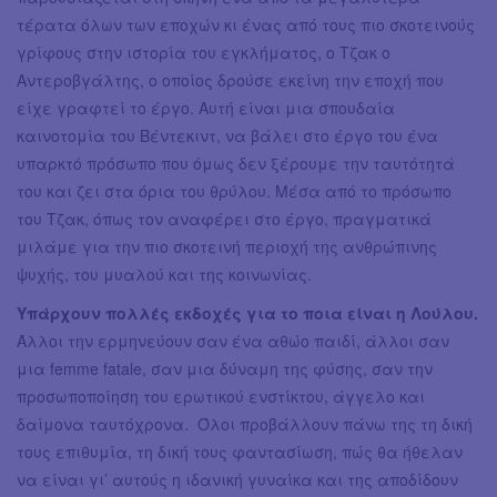
τέρατα όλων των εποχών κι ένας από τους πιο σκοτεινούς
γρίφους στην ιστορία του εγκλήματος, ο Τζακ ο
Αντεροβγάλτης, ο οποίος δρούσε εκείνη την εποχή που
είχε γραφτεί το έργο. Αυτή είναι μια σπουδαία
καινοτομία του Βέντεκιντ, να βάλει στο έργο του ένα
υπαρκτό πρόσωπο που όμως δεν ξέρουμε την ταυτότητά
του και ζει στα όρια του θρύλου. Μέσα από το πρόσωπο
του Τζακ, όπως τον αναφέρει στο έργο, πραγματικά
μιλάμε για την πιο σκοτεινή περιοχή της ανθρώπινης
ψυχής, του μυαλού και της κοινωνίας.
Υπάρχουν πολλές εκδοχές για το ποια είναι η Λούλου.
Άλλοι την ερμηνεύουν σαν ένα αθώο παιδί, άλλοι σαν
μια femme fatale, σαν μια δύναμη της φύσης, σαν την
προσωποποίηση του ερωτικού ενστίκτου, άγγελο και
δαίμονα ταυτόχρονα. Όλοι προβάλλουν πάνω της τη δική
τους επιθυμία, τη δική τους φαντασίωση, πώς θα ήθελαν
να είναι γι’ αυτούς η ιδανική γυναίκα και της αποδίδουν