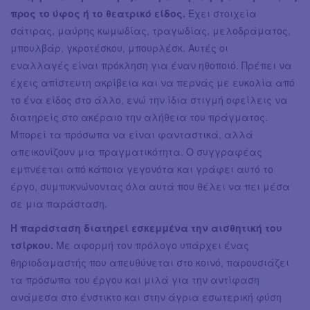
προς το ύφος ή το θεατρικό είδος.
Έχει στοιχεία
σάτιρας, μαύρης κωμωδίας, τραγωδίας, μελοδράματος,
μπουλβάρ, γκροτέσκου, μπουρλέσκ. Aυτές οι
εναλλαγές είναι πρόκληση για έναν ηθοποιό. Πρέπει να
έχεις απίστευτη ακρίβεια και να περνάς με ευκολία από
το ένα είδος στο άλλο, ενώ την ίδια στιγμή οφείλεις να
διατηρείς στο ακέραιο την αλήθεια του πράγματος.
Μπορεί τα πρόσωπα να είναι φανταστικά, αλλά
απεικονίζουν μια πραγματικότητα. Ο συγγραφέας
εμπνέεται από κάποια γεγονότα και γράφει αυτό το
έργο, συμπυκνώνοντας όλα αυτά που θέλει να πει μέσα
σε μια παράσταση.
Η παράσταση διατηρεί εσκεμμένα την αισθητική του
τσίρκου.
Με αφορμή τον πρόλογο υπάρχει ένας
θηριοδαμαστής που απευθύνεται στο κοινό, παρουσιάζει
τα πρόσωπα του έργου και μιλά για την αντίφαση
ανάμεσα στο ένστικτο και στην άγρια εσωτερική φύση