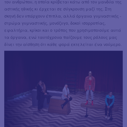
του ανθρώπου, η οποία κρύβεται κάτω από τον μανδύα της
αστικής ηθικής κι έρχεται σε σύγκρουση μαζί της. Στη
σκηνή δεν υπάρχουν έπιπλα, αλλά όργανα γυμναστικής -
στρώμα γυμναστικής, μονόζυγο, δοκοί ισορροπίας,
εφαλτήρια, κρίκοι και ο τρόπος που χρησιμοποιούμε αυτά
τα όργανα, ενώ ταυτόχρονα παίζουμε τους ρόλους μας
δίνει την αίσθηση ότι κάθε φορά εκτελείται ένα νούμερο.