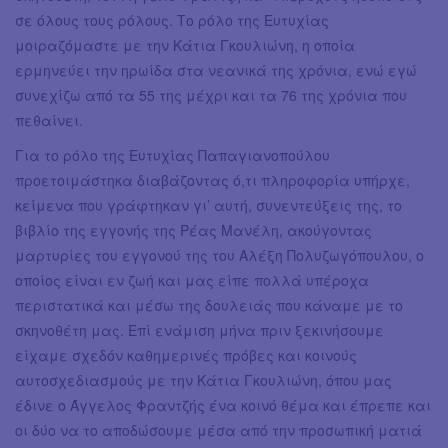
σε όλους τους ρόλους. Το ρόλο της Ευτυχίας
μοιραζόμαστε με την Κάτια Γκουλιώνη, η οποία
ερμηνεύει την ηρωίδα στα νεανικά της χρόνια, ενώ εγώ
συνεχίζω από τα 55 της μέχρι και τα 76 της χρόνια που
πεθαίνει.
Για το ρόλο της Ευτυχίας Παπαγιανοπούλου
προετοιμάστηκα διαβάζοντας ό,τι πληροφορία υπήρχε,
κείμενα που γράφτηκαν γι’ αυτή, συνεντεύξεις της, το
βιβλίο της εγγονής της Ρέας Μανέλη, ακούγοντας
μαρτυρίες του εγγονού της του Αλέξη Πολυζωγόπουλου, ο
οποίος είναι εν ζωή και μας είπε πολλά υπέροχα
περιστατικά και μέσω της δουλειάς που κάναμε με το
σκηνοθέτη μας. Επί ενάμιση μήνα πριν ξεκινήσουμε
είχαμε σχεδόν καθημερινές πρόβες και κοινούς
αυτοσχεδιασμούς με την Κάτια Γκουλιώνη, όπου μας
έδινε ο Άγγελος Φραντζής ένα κοινό θέμα και έπρεπε και
οι δύο να το αποδώσουμε μέσα από την προσωπική ματιά