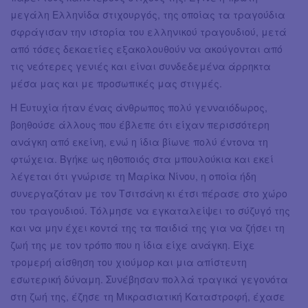
μεγάλη Ελληνίδα στιχουργός, της οποίας τα τραγούδια
σφράγισαν την ιστορία του ελληνικού τραγουδιού, μετά
από τόσες δεκαετίες εξακολουθούν να ακούγονται από
τις νεότερες γενιές και είναι συνδεδεμένα άρρηκτα
μέσα μας και με προσωπικές μας στιγμές.
Η Ευτυχία ήταν ένας άνθρωπος πολύ γενναιόδωρος,
βοηθούσε άλλους που έβλεπε ότι είχαν περισσότερη
ανάγκη από εκείνη, ενώ η ίδια βίωνε πολύ έντονα τη
φτώχεια. Βγήκε ως ηθοποιός στα μπουλούκια και εκεί
λέγεται ότι γνώρισε τη Μαρίκα Νίνου, η οποία ήδη
συνεργαζόταν με τον Τσιτσάνη κι έτσι πέρασε στο χώρο
του τραγουδιού. Τόλμησε να εγκαταλείψει το σύζυγό της
και να μην έχει κοντά της τα παιδιά της για να ζήσει τη
ζωή της με τον τρόπο που η ίδια είχε ανάγκη. Είχε
τρομερή αίσθηση του χιούμορ και μια απίστευτη
εσωτερική δύναμη. Συνέβησαν πολλά τραγικά γεγονότα
στη ζωή της, έζησε τη Μικρασιατική Καταστροφή, έχασε