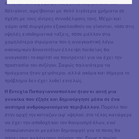
αυτή και άλλες εξαιρετικές γυναίκες ηθοποιοί του
Χόλιγουντ, αμείβονται με πολύ λιγότερα χρήματα σε
σχέση με τους άντρες συναδέλφους τους. Μέχρι και
γάμοι από συμφέρον εξακολουθούν να γίνονται, τόσο στις
υψηλές εισοδηματικά τάξεις, πόσο μάλλον στα
χαμηλότερα στρώματα που η αναγκαστική λόγω
οικονομικών δυνατοτήτων έλλειψη παιδείας θα
αναγκάσει το κορίτσι να παντρευτεί για να έχει την
προστασία του συζύγου. Σαφώς παλαιότερα τα
πράγματα ήταν χειρότερα, αλλά ακόμα και σήμερα το
πρόβλημα δεν έχει λυθεί εντελώς.
Η Ευτυχία Παπαγιαννοπούλου ήταν κι αυτή μια
γυναίκα που έζησε και δημιούργησε μέσα σε ένα
αυστηρά ανδροκρατούμενο περιβάλλον.
Παρόλο που
στην αρχή την κοίταζαν αφ’ υψηλού, στο τέλος κατάφερε
να έχει την αποδοχή και τον θαυμασμό όλων, ενώ
τσακώνονταν οι μεγάλοι δημιουργοί για το ποιος θα
πάρει τους καλύτερους στίχους της. Έγινε η πρώτη