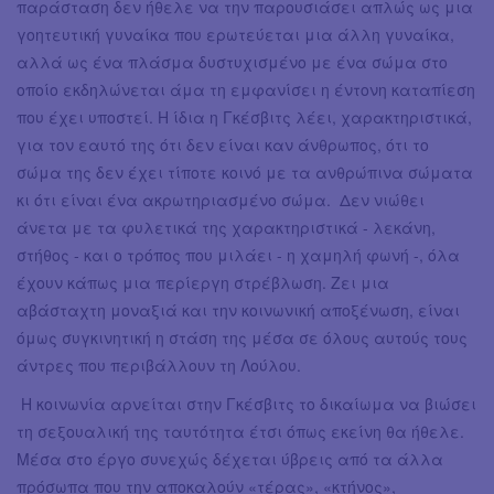
παράσταση δεν ήθελε να την παρουσιάσει απλώς ως μια
γοητευτική γυναίκα που ερωτεύεται μια άλλη γυναίκα,
αλλά ως ένα πλάσμα δυστυχισμένο με ένα σώμα στο
οποίο εκδηλώνεται άμα τη εμφανίσει η έντονη καταπίεση
που έχει υποστεί. Η ίδια η Γκέσβιτς λέει, χαρακτηριστικά,
για τον εαυτό της ότι δεν είναι καν άνθρωπος, ότι το
σώμα της δεν έχει τίποτε κοινό με τα ανθρώπινα σώματα
κι ότι είναι ένα ακρωτηριασμένο σώμα. Δεν νιώθει
άνετα με τα φυλετικά της χαρακτηριστικά - λεκάνη,
στήθος - και ο τρόπος που μιλάει - η χαμηλή φωνή -, όλα
έχουν κάπως μια περίεργη στρέβλωση. Ζει μια
αβάσταχτη μοναξιά και την κοινωνική αποξένωση, είναι
όμως συγκινητική η στάση της μέσα σε όλους αυτούς τους
άντρες που περιβάλλουν τη Λούλου.
Η κοινωνία αρνείται στην Γκέσβιτς το δικαίωμα να βιώσει
τη σεξουαλική της ταυτότητα έτσι όπως εκείνη θα ήθελε.
Μέσα στο έργο συνεχώς δέχεται ύβρεις από τα άλλα
πρόσωπα που την αποκαλούν «τέρας», «κτήνος»,