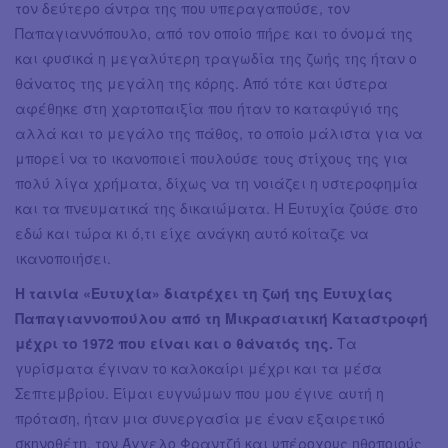
τον δεύτερο άντρα της που υπεραγαπούσε, τον
Παπαγιαννόπουλο, από τον οποίο πήρε και το όνομά της
και φυσικά η μεγαλύτερη τραγωδία της ζωής της ήταν ο
θάνατος της μεγάλη της κόρης. Από τότε και ύστερα
αφέθηκε στη χαρτοπαιξία που ήταν το καταφύγιό της
αλλά και το μεγάλο της πάθος, το οποίο μάλιστα για να
μπορεί να το ικανοποιεί πουλούσε τους στίχους της για
πολύ λίγα χρήματα, δίχως να τη νοιάζει η υστεροφημία
και τα πνευματικά της δικαιώματα. Η Ευτυχία ζούσε στο
εδώ και τώρα κι ό,τι είχε ανάγκη αυτό κοίταζε να
ικανοποιήσει.
Η ταινία «Ευτυχία» διατρέχει τη ζωή της Ευτυχίας
Παπαγιαννοπούλου από τη Μικρασιατική Καταστροφή
μέχρι το 1972 που είναι και ο θάνατός της.
Τα
γυρίσματα έγιναν το καλοκαίρι μέχρι και τα μέσα
Σεπτεμβρίου. Είμαι ευγνώμων που μου έγινε αυτή η
πρόταση, ήταν μια συνεργασία με έναν εξαιρετικό
σκηνοθέτη, τον Άγγελο Φραντζή και υπέροχους ηθοποιούς