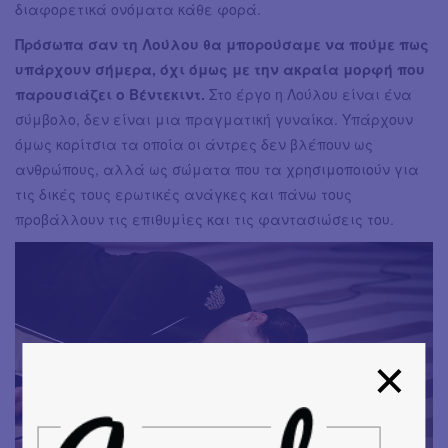
διαφορετικά ονόματα κάθε φορά.
Πρόσωπα σαν τη Λούλου θα μπορούσαμε να πούμε πως
υπάρχουν σήμερα, όχι όμως με την ακραία μορφή που
παρουσιάζει ο Βέντεκιντ.
Στο έργο η Λούλου είναι ένα
σύμβολο, δεν είναι μια πραγματική γυναίκα. Υπάρχουν
όμως κορίτσια τα οποία οι άντρες δεν βλέπουν ως
ανθρώπους, αλλά ως σώματα που τα χρησιμοποιούν για
τις δικές τους ερωτικές ανάγκες και πάνω τους
προβάλλουν τις επιθυμίες και τις φαντασιώσεις του.