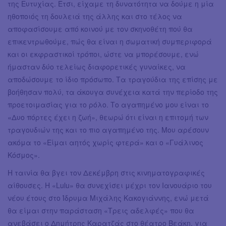
της Ευτυχίας. Έτσι, είχαμε τη δυνατότητα να δούμε η μία
ηθοποιός τη δουλειά της άλλης και στο τέλος να
αποφασίσουμε από κοινού με τον σκηνοθέτη πού θα
επικεντρωθούμε, πώς θα είναι η σωματική συμπεριφορά
και οι εκφραστικοί τρόποι, ώστε να μπορέσουμε, ενώ
ήμασταν δύο τελείως διαφορετικές γυναίκες, να
αποδώσουμε το ίδιο πρόσωπο. Τα τραγούδια της επίσης με
βοήθησαν πολύ, τα άκουγα συνέχεια κατά την περίοδο της
προετοιμασίας για το ρόλο. Το αγαπημένο μου είναι το
«Δυο πόρτες έχει η ζωή», θεωρώ ότι είναι η επιτομή των
τραγουδιών της και το πιο αγαπημένο της. Μου αρέσουν
ακόμα το «Είμαι αητός χωρίς φτερά» και ο «Γυάλινος
Κόσμος».
Η ταινία θα βγει τον Δεκέμβρη στις κινηματογραφικές
αίθουσες. Η «Lulu» θα συνεχίσει μέχρι τον Ιανουάριο του
νέου έτους στο Ίδρυμα Μιχάλης Κακογιάννης, ενώ μετά
θα είμαι στην παράσταση «Τρεις αδελφές» που θα
ανεβάσει ο Δημήτρης Καρατζάς στο θέατρο Βεάκη, για