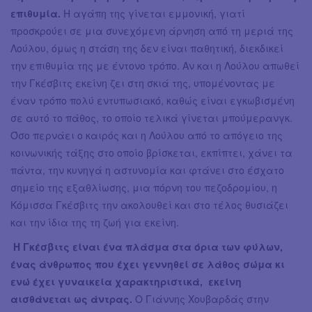
επιθυμία.
Η αγάπη της γίνεται εμμονική, γιατί
προσκρούει σε μια συνεχόμενη άρνηση από τη μεριά της
Λούλου, όμως η στάση της δεν είναι παθητική, διεκδικεί
την επιθυμία της με έντονο τρόπο. Αν και η Λούλου απωθεί
την Γκέσβιτς εκείνη ζει στη σκιά της, υπομένοντας με
έναν τρόπο πολύ εντυπωσιακό, καθώς είναι εγκωβισμένη
σε αυτό το πάθος, το οποίο τελικά γίνεται μπούμερανγκ.
Όσο περνάει ο καιρός και η Λούλου από το απόγειο της
κοινωνικής τάξης στο οποίο βρίσκεται, εκπίπτει, χάνει τα
πάντα, την κυνηγά η αστυνομία και φτάνει στο έσχατο
σημείο της εξαθλίωσης, μια πόρνη του πεζοδρομίου, η
Κόμισσα Γκέσβιτς την ακολουθεί και στο τέλος θυσιάζει
και την ίδια της τη ζωή για εκείνη.
Η Γκέσβιτς είναι ένα πλάσμα στα όρια των φύλων,
ένας άνθρωπος που έχει γεννηθεί σε λάθος σώμα κι
ενώ έχει γυναικεία χαρακτηριστικά, εκείνη
αισθάνεται ως άντρας.
Ο Γιάννης Χουβαρδάς στην