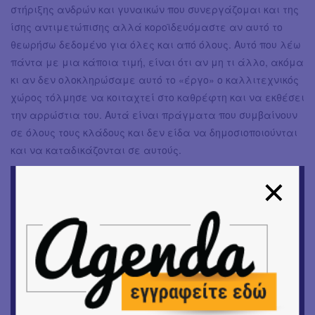
στήριξης ανδρών και γυναικών που συνεργάζομαι και της
ίσης αντιμετώπισης αλλά κοροϊδευόμαστε αν αυτό το
θεωρήσω δεδομένο για όλες και από όλους. Αυτό που λέω
πάντα με μια κάποια τιμή, είναι ότι αν μη τι άλλο, ακόμα
κι αν δεν ολοκληρώσαμε αυτό το «έργο» ο καλλιτεχνικός
χώρος τόλμησε να κοιταχτεί στο καθρέφτη και να εκθέσει
την αρρώστια του. Αυτά είναι πράγματα που συμβαίνουν
σε όλους τους κλάδους και δεν είδα να δημοσιοποιούνται
και να καταδικάζονται σε αυτούς.