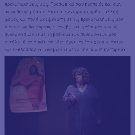
προκαταλήψεις μας. Προσωπικά σαν ηθοποιός και σαν
σκηνοθέτης μέσα σ’ αυτό το εγχείρημα ήρθα πολλές
φορές και πολύ αντιμέτωπη με τις προκαταλήψεις μου
για το πώς θα έπρεπε ν’ ανέβει και χαίρομαι που σε
συνεργασία και με τη βοήθεια των συνεργατών μου
εντέλει έκανα κάτι που δεν έχει καμία σχέση μ’ αυτές
και εκπλήσσοντας ακόμα και μένα την ίδια στην πορεία.