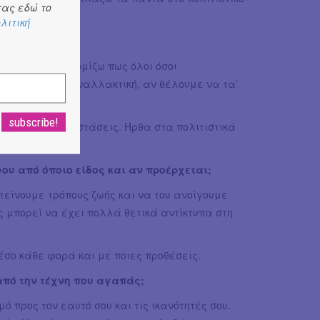
ας εδώ το
λιτική
μείο και μετά νομίζω πως όλοι όσοι
δεν υπάρχει εναλλακτική, αν θέλουμε να τα’
αινίες και παραστάσεις. Ήρθα στα πολιτιστικά
τομα.
φου από όποιο είδος και αν προέρχεται;
τείνουμε τρόπους ζωής και να του ανοίγουμε
ς μπορεί να έχει πολλά θετικά αντίκτυπα στη
έσο κάθε φορά και με ποιες προθέσεις.
 από την τέχνη που αγαπάς;
ό προς τον εαυτό σου και τις ικανότητές σου.