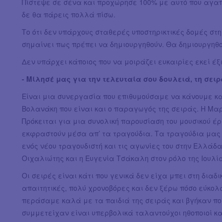
Πίστεψε σε σένα και προχώρησε 100% με αυτό που αγαπά
δε θα πάρεις πολλά πίσω.
Το ότι δεν υπάρχους σταθερές υποστηρικτικές δομές στ
σημαίνει πως πρέπει να δημιουργηθούν. Θα δημιουργηθ
Δεν υπάρχει κάποιος που να μοιράζει ευκαιρίες εκεί έξ
- Μίλησέ μας για την τελευταία σου δουλειά, τη σει
Είναι μια συνεργασία που επιθυμούσαμε να κάνουμε κα
Βολανάκη που είναι και ο παραγωγός της σειράς. Η Μα
Πρόκειται για μια συνολική παρουσίαση του μουσικού έρ
εκφραστούν μέσα απ’ τα τραγούδια. Τα τραγούδια μας 
ενός νέου τραγουδιστή και τις αγωνίες του στην Ελλάδα
Οιχαλιώτης και η Ευγενία Τσάκαλη στον ρόλο της Ιουλί
Οι σειρές είναι κάτι που γενικά δεν είχα μπει στη διαδ
απαιτητικές, πολύ χρονοβόρες και δεν ξέρω πόσο εύκο
περάσαμε καλά με τα παιδιά της σειράς και βγήκαν πο
συμμετείχαν είναι υπερβολικά ταλαντούχοι ηθοποιοί κα