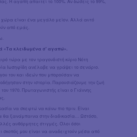
ς. Η αγάπη απαιτεί το 100%. Αν δώσεις το 99%,
η χώρα είναι ένα μεγάλο μείον. Αλλά αυτό
ούν από εμάς.
ω.
ρά «Τα κλειδωμένα σ' αγαπώ».
ιρό τώρα με τον τραγουδιστή κύριο Νότη
ρία Ιωσηφίδη ανέλαβε να γράψει το σενάριο.
γου του και ιδεών που μπορούσαν να
οδήγησαν στην ιστορία. Παρουσιάζουμε την ζωή
 του 1970. Πρωταγωνιστής είναι ο Γιάννης
ας.
ικασία να σκεφτώ να κάνω πιο πριν. Είναι
λα θα ξανάμπαινα στην διαδικασία… Ωστόσο,
λλές αυθόρμητες στιγμές. Όλοι όσοι
ι σκοπός μου είναι να αναδειχτούν μέσα από