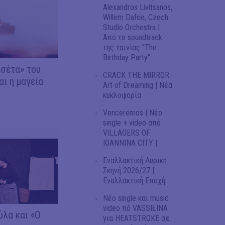
Alexandros Livitsanos,
Willem Dafoe, Czech
Studio Orchestra |
Από το soundtrack
της ταινίας "The
Birthday Party"
σέτα» του
CRACK THE MIRROR -
αι η μαγεία
Art of Dreaming | Νέα
κυκλοφορία
Venceremos | Νέο
single + video από
VILLAGERS OF
IOANNINA CITY |
Εναλλακτική Λυρική
Σκηνή 2026/27 |
Εναλλακτική Εποχή
Νέο single και music
video πό VASSIŁINA
λα και «Ο
για HEATSTROKE σε