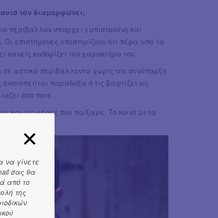
 αυτό τον διαμορφώνει;
ιο περιβάλλον υπάρχει εμπιστοσύνη και
Οι επιστήμονες υποστηρίζουν ότι πέρα από τα
ι κανείς καθορίζει τον χαρακτήρα του.
η σε αστικά περιβάλλοντα χωρίς την συνύπαρξη
 οικοιοπειίται παράδοξα ή τις βαφτίζει ως
άζει όσο ποτέ.
ε και τις μέρες που παίξαμε. Το κοινό μετά
ς του.
α να γίνετε
ail σας θα
ά από το
τολή της
ριοδικών
ικού