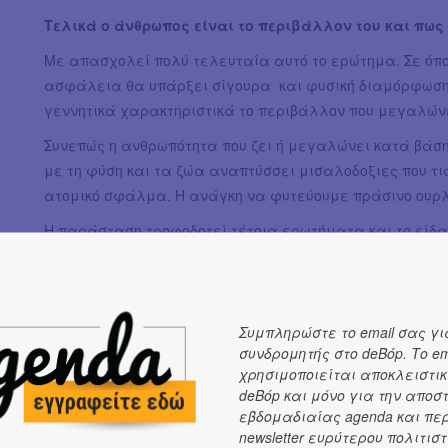
Τελικά ο άνθρωπος είναι το περιβάλλον του και πως
Με απασχολεί πολύ τελευταία αυτό το ερώτημα. Σε όπο
ασφάλεια θα υπάρξει σίγουρα και φυσική διαμόρφωση. 
γεννητικά χαρακτηριστικά το περιβάλλον που μεγαλώνε
Συνεπώς η ανθρωπότητα που ζει ή μεγαλώνει κατά βάσ
με τη φύση και τα ζώα αναπτύσσει μισαλοδοξιες που τις
ατομικό σφάλμα. Η ανάγκη να φυτεύουμε πράσινο ουρλι
Η παράσταση τροφοδοτεί τέτοια ερωτήματα και το είδαμ
είχε την ανάγκη να επικοινωνήσει μαζί μας τις εμπειρίε
Συμπληρώστε το email σας γι
συνδρομητής στο deBόp. Το em
χρησιμοποιείται αποκλειστικ
deBόp και μόνο για την αποσ
εβδομαδιαίας agenda και πε
newsletter ευρύτερου πολιτιστ