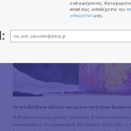
ενδιαφέροντος. Καταχωρώντ
email σας, αποδέχεστε την
πο
απορρήτου
μας.
l:
Το πιο δύσβατο σκέλος του ρόλου ποιό ήταν δραματο
Ο Μαρκ είναι ένας ρόλος- πρόκληση. Σίγουρα ένα δύσκο
διακυμάνσεις του χαρακτήρα. Εστιάσαμε πολύ από τις π