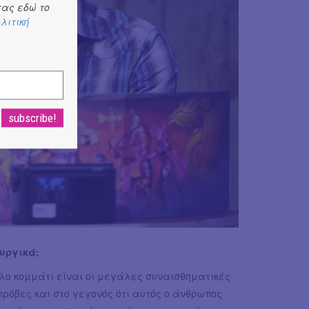
ας εδώ το
λιτική
υργικά;
λο κομμάτι είναι οι μεγάλες συναισθηματικές
ρόβες και στο γεγονός ότι αυτός ο άνθρωπος