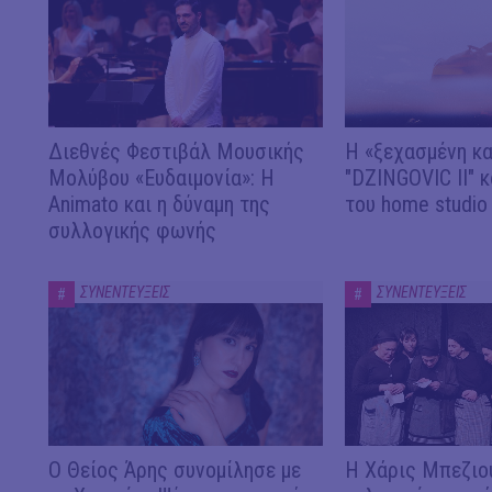
Διεθνές Φεστιβάλ Μουσικής
Η «ξεχασμένη κα
Μολύβου «Ευδαιμονία»: Η
"DZINGOVIC II" κ
Animato και η δύναμη της
του home studio
συλλογικής φωνής
ΣΥΝΕΝΤΕΥΞΕΙΣ
ΣΥΝΕΝΤΕΥΞΕΙΣ
#
#
Ο Θείος Άρης συνομίλησε με
Η Χάρις Μπεζιού