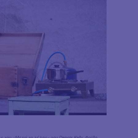
ου «Μετά το τέλος» του Dennis Kelly, Φοίβο