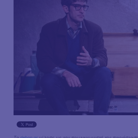
Το
debop.gr
μίλησε με τον πρωταγωνιστή της παράστασης τ