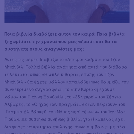
Ποια βιβλία διαβάζετε αυτόν τον καιρό; Ποια βιβλία
ξεχωρίσατε την χρονιά που μας πέρασε και θα τα
συστήνατε στους αναγνώστες μας;
Αυτές τις μέρες διαβάζω το «Άπειροι κόσμοι» του Τζον
Μπάνβιλ. Πολλά βιβλία αγάπησα από αυτά που διάβασα
τελευταία, όπως «Η μπλε κιθάρα», επίσης του Τζον
Μπάνβιλ - θα έχετε μάλλον καταλάβει πως θαυμάζω τον
συγκεκριμένο συγγραφέα-, το «την Κυριακή έχουμε
γάμο» του Γιάννη Ξανθούλη, το «35 νεκροί» του Σέρχιο
Αλβάρες, το «Ο ήχος των πραγμάτων όταν πέφτουν» του
Γκαμπριέλ Βάσκεθ, το «Νόμος περί τέκνων» του Ίαν Μακ
Γιούαν. Δε συστήνω συνήθως βιβλία, γιατί καθένας έχει
διαφορετικά κριτήρια επιλογής, όπως συμβαίνει με όλα
τα πράγματα άλλωστε. Το μόνο που μπορώ να πω, είναι