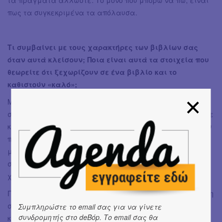
πως τα συγκεκριμένα τα απόλαυσα.
Τι συμβαίνει με τους χαρακτήρες των βιβλίων σας
όταν αυτά κλείσουν; Ποια είναι αυτά τα στοιχεία που
θεωρείτε ότι ξεχωρίζουν σε ένα βιβλίο και το
καθιστούν «καλό»;
Μετά το τέλος του βιβλίου οι χαρακτήρες τοποθετούνται
στο νοητό ράφι, σαν τα παιχνίδια που κάποτε αγαπήσαμε
και τώρα υπάρχουν εκεί μονάχα για να μας θυμίζουν την
παιδική μας ηλικία. Δε με ακολουθούν πια, παίρνουν
μονάχα ένα κομμάτι από τη συναισθηματική μου μνήμη,
σαν άνθρωποι που υπήρξαν πραγματικά, και τώρα έχουν
χαθεί από τη ζωή μου.
Για μένα, δεν έχει τόση αξία η πλοκή σε ένα βιβλίο, όσο η
σφιχτή δομή του, οι καλοδουλεμένοι χαρακτήρες και
Συμπληρώστε το email σας για να γίνετε
συνδρομητής στο deBόp. Το email σας θα
κυρίως η γλώσσα. Ο τρόπος γραφής είναι το εργαλείο