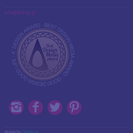
info@debop.gr
design by
Cantaloop