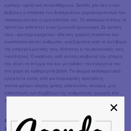
εμπνέει αρνητικά συναισθήματα. Σκοπός μου δεν είναι
βεβαίως η αποκοπή των δυσάρεστων χαρακτηριστικών του
νοσοκομείου και η ωραιοποίηση του. Το νοσοκομείο όπως το
προτείνω αποτελεί έναν ζωντανό οργανισμό. Σε αυτούς
τους «φωτογραφημένα» άδειους χώρους κινούνται και
αναπνέουν κοινοί άνθρωποι, ανεξάρτητα από το αντίβαρο
της επαγγελματικής τους ιδιότητας ή της κοινωνικής τους
ταυτότητας. Ο καθένας από αυτούς κουβαλά την ιστορία
του, δίνει το στίγμα του και μεταδίδει την ενέργεια του
στο χώρο σε καθημερινή βάση. Τα ψυχρά νοσοκομειακά
εργαλεία εκτός από φωτογραφικές προτάσεις
αντικειμένων νεκρής φύσης αποτελούν, συνάμα, μια
αποτύπωση των συμβόλων της ανθρώπινης γραφής στο
νοσοκομειακό χωρο-χρόνο.
5. Το θέμα «HOSPITAL» το δουλεύεις ήδη εδώ και 20
χρόνια. Πώς εξελίσσεται σε όλη αυτή την διάρκεια;