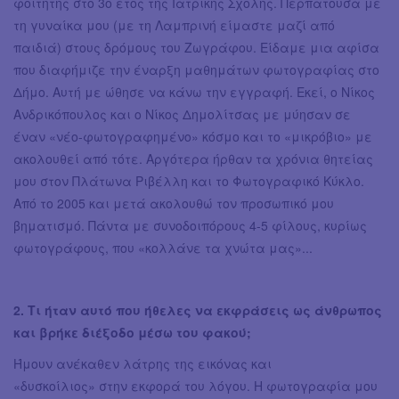
φοιτητής στο 3ο έτος της Ιατρικής Σχολής. Περπατούσα με
τη γυναίκα μου (με τη Λαμπρινή είμαστε μαζί από
παιδιά) στους δρόμους του Ζωγράφου. Είδαμε μια αφίσα
που διαφήμιζε την έναρξη μαθημάτων φωτογραφίας στο
Δήμο. Αυτή με ώθησε να κάνω την εγγραφή. Εκεί, ο Νίκος
Ανδρικόπουλος και ο Νίκος Δημολίτσας με μύησαν σε
έναν «νέο-φωτογραφημένο» κόσμο και το «μικρόβιο» με
ακολουθεί από τότε. Αργότερα ήρθαν τα χρόνια θητείας
μου στον Πλάτωνα Ριβέλλη και το Φωτογραφικό Κύκλο.
Από το 2005 και μετά ακολουθώ τον προσωπικό μου
βηματισμό. Πάντα με συνοδοιπόρους 4-5 φίλους, κυρίως
φωτογράφους, που «κολλάνε τα χνώτα μας»...
2. Τι ήταν αυτό που ήθελες να εκφράσεις ως άνθρωπος
και βρήκε διέξοδο μέσω του φακού;
Ήμουν ανέκαθεν λάτρης της εικόνας και
«δυσκοίλιος» στην εκφορά του λόγου. Η φωτογραφία μου