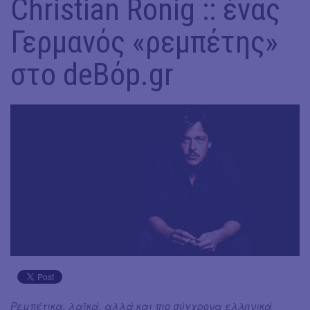
Christian Ronig :: ένας
Γερμανός «ρεμπέτης»
στο deBόp.gr
Ρεμπέτικα, λαϊκά, αλλά και πιο σύγχρονα ελληνικά