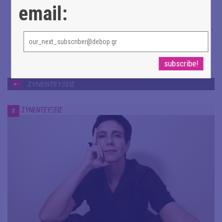
email:
Σταυρούλα Πανοπούλου
→
ΣΥΝΕΝΤΕΥΞΕΙΣ
ΣΥΝΕΝΤΕΥΞΕΙΣ
#