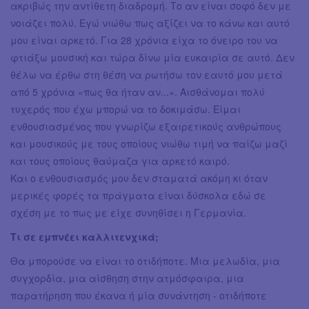
ακριβώς την αντίθετη διαδρομή. Το αν είναι σοφό δεν με
νοιάζει πολύ. Εγώ νιώθω πως αξίζει να το κάνω και αυτό
μου είναι αρκετό. Για 28 χρόνια είχα το όνειρο του να
φτιάξω μουσική και τώρα δίνω μία ευκαιρία σε αυτό. Δεν
θέλω να έρθω στη θέση να ρωτήσω τον εαυτό μου μετά
από 5 χρόνια «πως θα ήταν αν...». Αισθάνομαι πολύ
τυχερός που έχω μπορώ να το δοκιμάσω. Είμαι
ενθουσιασμένος που γνωρίζω εξαιρετικούς ανθρώπους
και μουσικούς με τους οποίους νιώθω τιμή να παίζω μαζί
και τους οποίους θαύμαζα για αρκετό καιρό.
Και ο ενθουσιασμός μου δεν σταματά ακόμη κι όταν
μερικές φορές τα πράγματα είναι δύσκολα εδώ σε
σχέση με το πως με είχε συνηθίσει η Γερμανία.
Τι σε εμπνέει καλλιτενχικά;
Θα μπορούσε να είναι το οτιδήποτε. Μια μελωδία, μια
συγχορδία, μια αίσθηση στην ατμόσφαιρα, μια
παρατήρηση που έκανα ή μία συνάντηση - οτιδήποτε