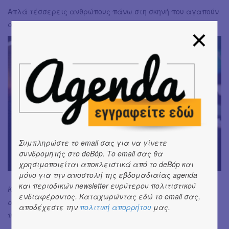
Απλά τέσσερεις ανθρώπους πάνω στη σκηνή που αγαπούν
αυτό που κάνουν.
Συμπληρώστε το email σας για να γίνετε
συνδρομητής στο deBόp. Το email σας θα
χρησιμοποιείται αποκλειστικά από το deBόp και
μόνο για την αποστολή της εβδομαδιαίας agenda
και περιοδικών newsletter ευρύτερου πολιτιστικού
Κι επειδή στην τελευταία μας ερώτηση ο Christian ήταν
ενδιαφέροντος. Καταχωρώντας εδώ το email σας,
αρκετά λακωνικός πατήστε
εδώ
για να διαβάσετε τα
αποδέχεστε την
πολιτική απορρήτου
μας.
πάντα για την εμφάνισή του στο Άλσος!