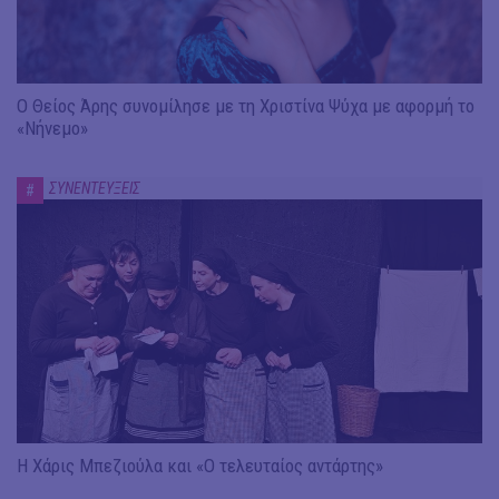
Ο Θείος Άρης συνομίλησε με τη Χριστίνα Ψύχα με αφορμή το
«Νήνεμο»
ΣΥΝΕΝΤΕΥΞΕΙΣ
#
Η Χάρις Μπεζιούλα και «Ο τελευταίος αντάρτης»