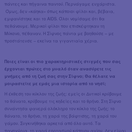
πάντες και πήγαινα παντού. Περνάγαμε ευχάριστα.
Όμως, δεν «κάηκα» όπως κάποιοι φίλοι και, βέβαια,
εμφανίστηκε και το AIDS. Όλοι νομίσαμε ότι θα
πεθάνουμε. Μερικοί φίλοι που επισκέφτηκαν τη
Μύκονο, πέθαναν. Η Σίφνος πάντα με βοηθούσε – με
προστάτευσε – εκείνα τα γιγαντιαία χέρια.
Ποιες είναι οι πιο χαρακτηριστικές στιγμές που σας
έρχονται πρώτες στο μυαλό όταν ανασύρετε τις
μνήμες από τη ζωή σας στην Σίφνο; Θα θέλατε να
μοιραστείτε με εμάς μια ιστορία από το νησί;
Η έκθεση του κύκλου της ζωής: εμείς οι Δυτικοί κρύβουμε
το θάνατο, κρύβουμε τις κηδείες και το θρήνο. Στη Σίφνο
συνάντησα φανερά ολόκληρο τον κύκλο της ζωής: το
θάνατο, το θρήνο, τη χαρά της βάφτισης, τη χαρά του
γάμου. Συγκινήθηκα αρκετά από όλο αυτό. Τα
πανηγύρια, τη χαρά εορτασμού κάποιου αγίου. Δεν είμαι