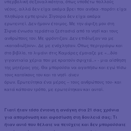
υπερβολική σεξουαλικότητα, όπως υποθέτω πολλούς
νέους, αλλά δεν είχα ακόμα βρει που ανήκα -παρότι είχα
πληθώρα εμπειριών. Σίγουρα δεν είχα ακόμα
ερωτευτεί. Δεν ήμουν έτοιμος. Με την άφιξη μου στη
Σίφνο ένιωσα τεράστια ζεστασιά από το νησί και τους
ανθρώπους του. Με φρόντιζαν. Δεν επιδίωξαν να με
«καταδιώξουν». Δε με ενόχλησαν. Όπως περιγράφω και
στο βιβλίο, το λιμάνι στις Καμάρες έμοιαζε με «...δύο
γιγαντιαία χέρια που με κρατούν σφιχτά..» - μια αίσθηση
της μητέρας γης. Θα μπορούσα να αγαπήσω και εγώ πίσω
τους κατοίκους του και το νησί· άνευ
όρων. Ερωτεύτηκα ένα μέρος – τους ανθρώπους του- και
κατά κάποιον τρόπο, με ερωτεύτηκαν και αυτοί.
Γιατί ήταν τόσο έντονη η ανάγκη στα 21 σας χρόνια
για απομόνωση και αφοσίωση στη δουλειά σας; Τι
ήταν αυτό που θέλατε να πετύχετε και δεν μπορούσατε