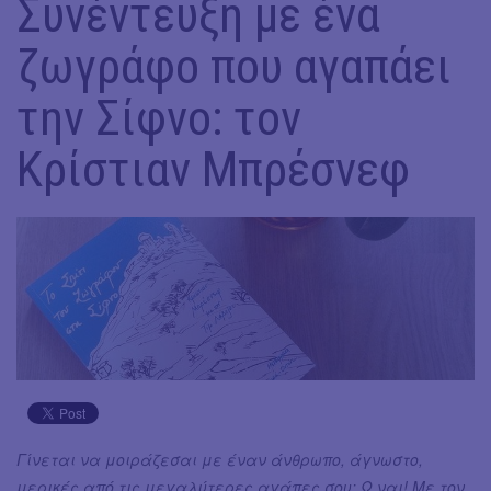
Συνέντευξη με ένα
ζωγράφο που αγαπάει
την Σίφνο: τον
Κρίστιαν Μπρέσνεφ
Γίνεται να μοιράζεσαι με έναν άνθρωπο, άγνωστο,
μερικές από τις μεγαλύτερες αγάπες σου; Ω ναι! Με τον