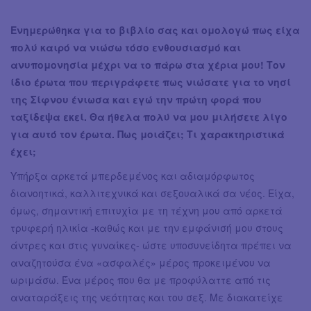
Ενημερώθηκα για το βιβλίο σας και ομολογώ πως είχα
πολύ καιρό να νιώσω τόσο ενθουσιασμό και
ανυπομονησία μέχρι να το πάρω στα χέρια μου! Τον
ίδιο έρωτα που περιγράφετε πως νιώσατε για το νησί
της Σίφνου ένιωσα και εγώ την πρώτη φορά που
ταξίδεψα εκεί. Θα ήθελα πολύ να μου μιλήσετε λίγο
για αυτό τον έρωτα. Πως μοιάζει; Τι χαρακτηριστικά
έχει;
Υπήρξα αρκετά μπερδεμένος και αδιαμόρφωτος
διανοητικά, καλλιτεχνικά και σεξουαλικά σα νέος. Είχα,
όμως, σημαντική επιτυχία με τη τέχνη μου από αρκετά
τρυφερή ηλικία -καθώς και με την εμφάνισή μου στους
άντρες και στις γυναίκες- ώστε υποσυνείδητα πρέπει να
αναζητούσα ένα «ασφαλές» μέρος προκειμένου να
ωριμάσω. Ένα μέρος που θα με προφύλαττε από τις
αναταράξεις της νεότητας και του σεξ. Με διακατείχε