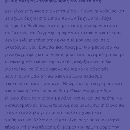
χωρίς αυτή τη «στροφή» προς τον εαυτό σας;
Δεν είχα επίγνωση της «επιτυχίας». Ήμουν φιλόδοξος και
με είχαν δεχτεί στο τμήμα Καλών Τεχνών του Royal
College στο Λονδίνου, για το μεταπτυχιακό πρόγραμμα
τριών ετών στη Ζωγραφική, πράγμα το οποίο αποτέλεσε
μεγάλη ώθηση τόσο στον εγωισμό μου όσο και στις
φιλοδοξίες μου. Ένιωσα πως πραγματικά μπορούσα να
γίνω ζωγράφος και οι γονείς μου ήταν ευχαριστημένοι με
το ακαδημαϊκό κύρος της σχολής, υπήρξαν και οι δύο
γιατροί και το ίδιο θα ακολουθούσε και ο αδερφός
μου, έτσι ένιωσα ότι θα απολάμβανα σεβασμό
αποκτώντας αυτό το πτυχίο. Θεωρώ ότι η ανάγκη μου για
απομόνωση ήταν υποσυνείδητη. Όπως ανέφερα δεν
ένιωθα έτοιμος για τον 'μεγάλο' κόσμο και θα πρέπει να
αισθανόμουν ότι ένα απομονωμένο μέρος σα τη Σίφνο θα
ήταν κατάλληλο για εμένα, καλλιτεχνικά και
αισθηματικά. Αλλά δεν είμαι σίγουρος πόσο συνειδητά
πήρα αυτή την απόφαση. Θυμάμαι την πρώτη φορά που