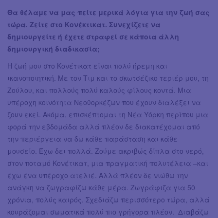
Θα θέλαμε να μας πείτε μερικά λόγια για την ζωή σας
τώρα. Ζείτε στο Κονέκτικατ. Συνεχίζετε να
δημιουργείτε ή έχετε στραφεί σε κάποια άλλη
δημιουργική διαδικασία;
Η ζωή μου στο Κονέτικατ είναι πολύ ήρεμη και
ικανοποιητική. Με τον Τιμ και το σκωτσέζικο τεριέρ μου, τη
Ζούλου, και πολλούς πολύ καλούς φίλους κοντά. Μια
υπέροχη κοινότητα Νεοϋορκέζων που έχουν διαλέξει να
ζουν εκεί. Ακόμα, επισκέπτομαι τη Νέα Υόρκη περίπου μια
φορά την εβδομάδα αλλά πλέον δε διακατέχομαι από
την περιέργεια να δω κάθε παράσταση και κάθε
μουσείο. Έχω δει πολλά. Ζούμε ακριβώς δίπλα στο νερό,
στον ποταμό Κονέτικατ, μια πραγματική πολυτέλεια –και
έχω ένα υπέροχο ατελιέ. Αλλά πλέον δε νιώθω την
ανάγκη να ζωγραφίζω κάθε μέρα. Ζωγράφιζα για 50
χρόνια, πολύς καιρός. Σχεδιάζω περισσότερο τώρα, αλλά
κουράζομαι σωματικά πολύ πιο γρήγορα πλέον. Διαβάζω