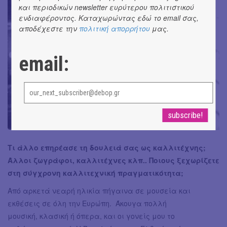
και περιοδικών newsletter ευρύτερου πολιτιστικού
ενδιαφέροντος. Καταχωρώντας εδώ το email σας,
αποδέχεστε την
πολιτική απορρήτου
μας.
email:
Τι άλλο επηρέασε τη δουλειά σας ως καλλιτέχνης;
Άλλοι ζωγράφοι, καλλιτέχνες κλπ.. Ποιους ξεχωρίζετε
στη σύγχρονη καλλιτεχνική πραγματικότητα;
Από αρκετά νεαρή ηλικία πήγαινα σε μουσεία και
εκθέσεις σε όλη την Ευρώπη. Άκουγα πολλή
μουσική, κλασική ή όπερα, και οι γονείς μου το