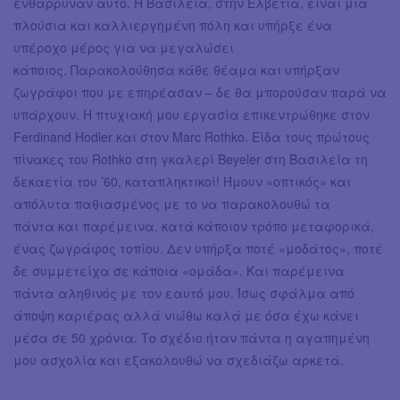
ενθάρρυναν αυτό. Η Βασιλεία, στην Ελβετία, είναι μια
πλούσια και καλλιεργημένη πόλη και υπήρξε ένα
υπέροχο μέρος για να μεγαλώσει
κάποιος. Παρακολούθησα κάθε θέαμα και υπήρξαν
ζωγράφοι που με επηρέασαν – δε θα μπορούσαν παρά να
υπάρχουν. Η πτυχιακή μου εργασία επικεντρώθηκε στον
Ferdinand Hodler και στον Μarc Rothko. Είδα τους πρώτους
πίνακες του Rothko στη γκαλερί Beyeler στη Βασιλεία τη
δεκαετία του ’60, καταπληκτικοί! Ήμουν «οπτικός» και
απόλυτα παθιασμένος με το να παρακολουθώ τα
πάντα και παρέμεινα, κατά κάποιον τρόπο μεταφορικά,
ένας ζωγράφος τοπίου. Δεν υπήρξα ποτέ «μοδάτος», ποτέ
δε συμμετείχα σε κάποια «ομάδα». Και παρέμεινα
πάντα αληθινός με τον εαυτό μου. Ίσως σφάλμα από
άποψη καριέρας αλλά νιώθω καλά με όσα έχω κάνει
μέσα σε 50 χρόνια. Το σχέδιο ήταν πάντα η αγαπημένη
μου ασχολία και εξακολουθώ να σχεδιάζω αρκετά.