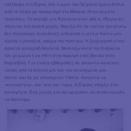
ταξίδεψα στη Σίφνο, στο λιμάνι του Πειραιά ήμουν δίπλα
από το πλοίο με προορισμό στη Μύκονο. Ήταν γεμάτο
τουρίστες. Το καράβι για Κάλυμνο ήταν άδειο. Ήξερα ότι
πήγαινα στο σωστό μέρος. Νομίζω ότι σε εκείνη την ηλικία
δεν παίρνουμε συνειδητές αποφάσεις αλλά πάντα μου
άρεσε η μοναξιά, ακόμα την προτιμώ. Η ζωγραφική είναι
αρκετά μοναχική δουλειά. Νοικιάζω κατά την διάρκεια
του χειμώνα ένα σπίτι στην κορυφή ενός βουνού στην
Καραϊβική. Για εννέα εβδομάδες δε συναντώ κανέναν
-εκτός από το σύζυγό μου και τον αγαπημένο μου
σκύλο- και δε με απασχολεί τίποτα. Λατρεύω τα
«καταφύγια», και τότε και τώρα. Η Σίφνος υπήρξε ένα
καταφύγιο. Ένα μέρος για να ωριμάσω, να συγκεντρωθώ,
να δουλέψω.