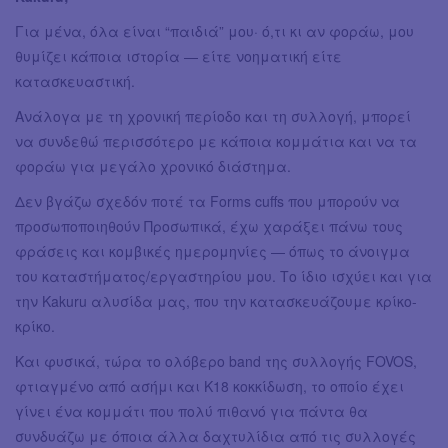
Για μένα, όλα είναι “παιδιά” μου· ό,τι κι αν φοράω, μου
θυμίζει κάποια ιστορία — είτε νοηματική είτε
κατασκευαστική.
Ανάλογα με τη χρονική περίοδο και τη συλλογή, μπορεί
να συνδεθώ περισσότερο με κάποια κομμάτια και να τα
φοράω για μεγάλο χρονικό διάστημα.
Δεν βγάζω σχεδόν ποτέ τα Forms cuffs που μπορούν να
προσωποποιηθούν Προσωπικά, έχω χαράξει πάνω τους
φράσεις και κομβικές ημερομηνίες — όπως το άνοιγμα
του καταστήματος/εργαστηρίου μου. Το ίδιο ισχύει και για
την Kakuru αλυσίδα μας, που την κατασκευάζουμε κρίκο-
κρίκο.
Και φυσικά, τώρα το ολόβερο band της συλλογής FOVOS,
φτιαγμένο από ασήμι και K18 κοκκίδωση, το οποίο έχει
γίνει ένα κομμάτι που πολύ πιθανό για πάντα θα
συνδυάζω με όποια άλλα δαχτυλίδια από τις συλλογές