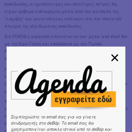
κοκκίδωσης, οι ημιπολύτιμες και πολύτιμες πέτρες θα
είχαν φοβερό ενδιαφέρον μέσα από την αντίθεση της
“λάμψης” και φωτεινότητας απέναντι στη πιο “σκοτεινή”
πλευρά της οξειδωμένης κοκκίδωσης.
Στο FOVOS η αφήγηση επεκτείνεται και μέσα από short film
με την Έφη Γούση και installations με τον Τίμοθυ
Λασκαράτο. Πόσο σημαντικές είναι για εσένα οι
συνεργασίες;
Δεν ξέρω αν υπάρχει κάτι πιο σημαντικό μετά την
υλοποίηση μιας συλλογής. Ακόμα κι αν έχεις μια
ξεκάθαρη εικόνα για το πώς θέλεις να παρουσιαστεί, δεν
μπορείς να τα κάνεις όλα μόνος σου.
Χρειάζεσαι — ή τουλάχιστον εγώ χρειάζομαι —
ανθρώπους που μέσα από τη δική τους καλλιτεχνική ματιά
και προσωπικότητα μπορούν να της δώσουν μια νέα
Συμπληρώστε το email σας για να γίνετε
συνδρομητής στο deBόp. Το email σας θα
διάσταση και να βγάλουν προς τα έξω τις δικές τους
χρησιμοποιείται αποκλειστικά από το deBόp και
εκφράσεις, πιθανόν ιστορίες, είτε σε εικόνα, είτε σε ήχο,