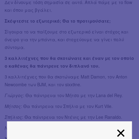
Δεν δίνουμε τόση σημασία σε αυτό. Απλά πάμε με το flow
και όπου μας βγάλει.
Σκέφτεστε το εξωτερικό; Θα το προτιμούσατε;
Σίγουρα το να παίξουμε στο εξωτερικό είναι στόχος και
όνειρο για την μπάντα, και στοχεύουμε να γίνει πολύ
σύντομα.
3 καλλιτέχνες που θα σκοτώνατε και έναν με τον οποίο
ο καθένας θα πάντρευε τον διπλανό του.
3 καλλιτέχνες που θα σκοτώναμε Matt Damon, τον Anton
Newcombe των BJM, και τον sixx9ne.
Γιώργος
: Θα πάντρευα τον Μήτσο με την Lana del Rey.
Μήτσος
: Θα πάντρευα τον Σπήλιο με τον Kurt Vile.
Σπήλιος
: Θα πάντρευα τον Ντένις με την Lee Ranaldo.
Ντένις
: Θα πάντρευα τον Γιώργη με John Dwire.
Υπάρχουν αρκετά events και χώροι που βοηθούν την