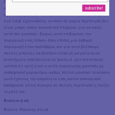
Σίγουρα είναι κακό διότι ένας μουσικός ακόμα και να μην
έχει επιλέξει να ζήσει από την μουσική, μόνο και μόνο ο
εξοπλισμός του και τα πήγαινε έλα του για να παίξει
ένα λάιβ, έχουν κόστος το οποίο σε καμία περίπτωσή δεν
είναι μικρό, οπότε ουσιαστικά πληρώνει για να κάνει
αυτό που αγαπάει. Σαφώς αυτό επιβαρύνει την
παραγωγή ενός δίσκου, όπου επίσης μια σοβαρή
παραγωγή είναι κοστοβόρα, και για αυτό βλέπουμε
πολλές μπάντες να βγάζουν υλικό με μεγάλα κενά
διαστήματα από δουλειά σε δουλειά. Δεν πιστεύουμε
ωστόσο ότι αυτή είναι η αιτία παραγωγής μουσικής με
underground χαρακτήρα, καθώς πολλοί μουσικοί το κάνουν
αυτό έχοντας την ασφάλεια ενός καλού οικονομικού
background, αλλά σίγουρα σε πολλές περιπτώσεις παίζει
το ρόλο του.
Βινύλιο ή cd;
Βινύλιο. Θάνατος στο cd.