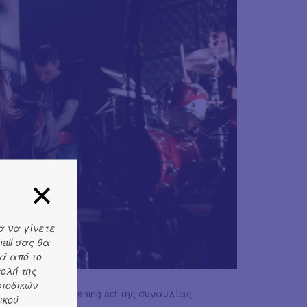
α να γίνετε
ail σας θα
ά από το
τολή της
ριοδικών
σκηνή για το opening act της συναυλίας.
ικού