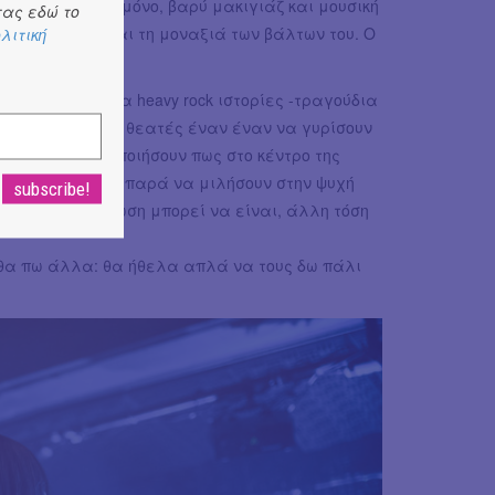
κουστικό μπάσο μόνο, βαρύ μακιγιάζ και μουσική
ας εδώ το
νικου νότου και τη μοναξιά των βάλτων του. Ο
λιτική
σχεδόν μία ώρα heavy rock ιστορίες -τραγούδια
που κάνουν τους θεατές έναν έναν να γυρίσουν
ι να συνειδητοποιήσουν πως στο κέντρο της
πως δεν μπορούν παρά να μιλήσουν στην ψυχή
κεκριμένη περίπτωση μπορεί να είναι, άλλη τόση
 θα πω άλλα: θα ήθελα απλά να τους δω πάλι