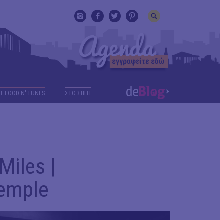
T FOOD N' TUNES
ΣΤΟ ΣΠΙΤΙ
Miles |
emple