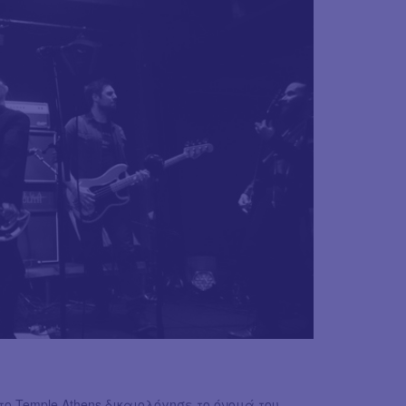
ο Temple Athens δικαιολόγησε το όνομά του.