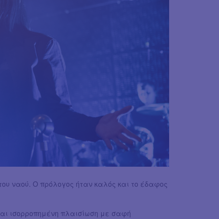
» του ναού. Ο πρόλογος ήταν καλός και το έδαφος
 και ισορροπημένη πλαισίωση με σαφή