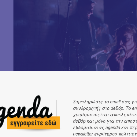
Συμπληρώστε το email σας γι
συνδρομητής στο deBόp. Το em
χρησιμοποιείται αποκλειστικ
deBόp και μόνο για την αποσ
εβδομαδιαίας agenda και πε
21:30
και οι
Manos Six & The Muddy Devil
ανεβαίνουν στη 
newsletter ευρύτερου πολιτιστ