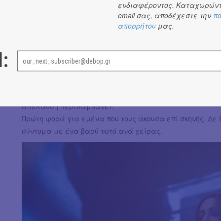
Χαμηλός φωτισμός, live καθιστό, ένα μπάντζο και ένα α
ενδιαφέροντος. Καταχωρώντ
που μετεωρίζεται ανάμεσα στα άδεια πεδία του αμερικά
email σας, αποδέχεστε την
πο
απορρήτου
μας.
Εωσφόρος σε μια παρτίδα ντάμα με το θάνατο.
Ο Μάνος με τη βαριά μελωδική φωνή του αφηγείται για 
l:
δικά τους αλλά και διασκευές- όλα σε ύφος προσωπικό 
προς τη σκηνή, να σταματήσουν οποιαδήποτε συζήτηση κα
Αθήνας, τα βαριά country blues κάπως μας αφορούν, κά
μας. Κι ό,τι κι αν της πουν, όσο φοβερό, ειδικά στη συγ
απόλαυση περιλαμβάνει.
Πρώτη φορά για εμένα που τους άκουσα επί σκηνής. Δε
σύντομα με ένα βαρύ ποτό ανά χείρας.