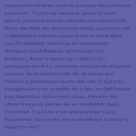
παρασέρνουν κοινό και μέσα σε ένα κύμα που ολοένα και
μεγαλώνει. Γεμάτοι με ενέργεια, χρώματα, χορό,
χημεία, μουσικό δέσιμο και εκλεκτούς καλεσμένους (Aki
Rei και Bad Heart, που προέρχονται επίσης αμφότεροι από
τη Mellowsophy) έπαιξαν κομμάτια από το πρώτο album
τους (For Breakfast), το δεύτερο που κυκλοφόρησε
πρόσφατα (Lunch Break) και αγαπημένες τους
διασκευές. Αν και το σχήμα έχει αποδείξει ότι
καταφέρνει και θέλει να κινείται ανάμεσα σε σύγχρονα
ρεύματα που συνδυάζουν indie, r&b, hip hop και soul
στοιχεία, η ατμόσφαιρα γέμισε τόσο από τις εξαίσιες
ενορχηστρώσεις και τα synths, που ο ήχος των Daft Punk και
μιας παραπάνω ηλεκτρονικής αύρας, ήταν κάτι που
ώθησε το κοινό να χορέψει και να τραγουδήσει χωρίς
σταματημό. Το μέλλον είναι ορθάνοιχτο και εμείς
περιμένουμε πώς και πώς για να κουνηθούμε ξανά με τα
κομμάτια τους!