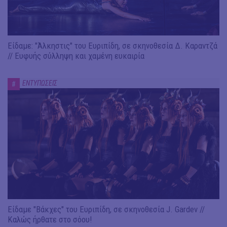
Είδαμε: "Άλκηστις" του Ευριπίδη, σε σκηνοθεσία Δ. Καραντζά
// Ευφυής σύλληψη και χαμένη ευκαιρία
ΕΝΤΥΠΩΣΕΙΣ
#
Είδαμε "Βάκχες" του Ευριπίδη, σε σκηνοθεσία J. Gardev //
Καλώς ήρθατε στο σόου!