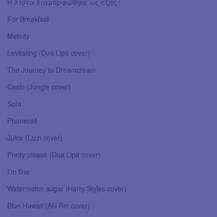
Η λίστα διαμορφώθηκε ως εξής :
For Breakfast
Melody
Levitating (Dua Lipa cover)
The Journey to Dreamcream
Casio (Jungle cover)
Sofa
Phonecall
Juice (Lizzi cover)
Pretty please (Dua Lipa cover)
I'm fine
Watermelon sugar (Harry Styles cover)
Blue Hawaii (Aki Rei cover)