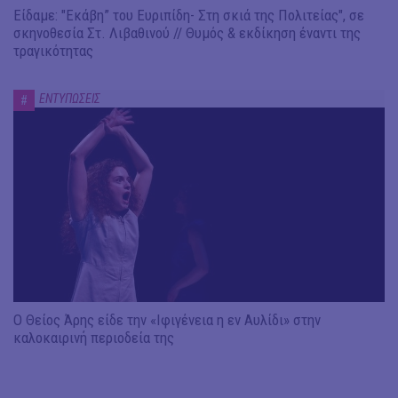
Είδαμε: "Εκάβη” του Ευριπίδη- Στη σκιά της Πολιτείας", σε
σκηνοθεσία Στ. Λιβαθινού // Θυμός & εκδίκηση έναντι της
τραγικότητας
ΕΝΤΥΠΩΣΕΙΣ
#
Ο Θείος Άρης είδε την «Ιφιγένεια η εν Αυλίδι» στην
καλοκαιρινή περιοδεία της