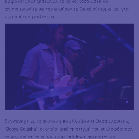
εμφανείς και ζέσταναν το κοινό, τόσο ώστε να
ανυπομονούμε να την ακούσουμε ξανά σύντομα και για
περισσότερη διάρκεια.
Στη συνέχεια, τη σκυτάλη παρέλαβαν οι Θεσσαλονικείς
"Bobya Cottisha", οι οποίοι από τη στιγμή που κυκλοφόρησαν
το ντεμπούτο τους, εν μέσω lockdown, φαίνεται να