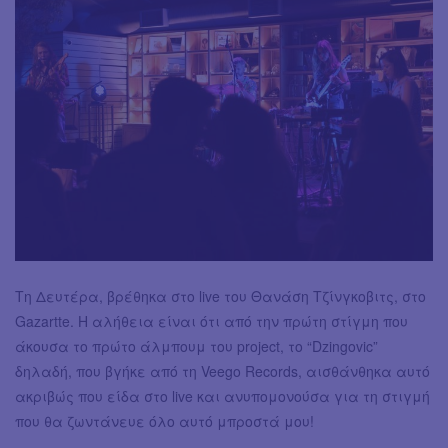
Τη Δευτέρα, βρέθηκα στο live του Θανάση Τζίνγκοβιτς, στο
Gazartte. Η αλήθεια είναι ότι από την πρώτη στίγμη που
άκουσα το πρώτο άλμπουμ του project, το “Dzingovic”
δηλαδή, που βγήκε από τη Veego Records, αισθάνθηκα αυτό
ακριβώς που είδα στο live και ανυπομονούσα για τη στιγμή
που θα ζωντάνευε όλο αυτό μπροστά μου!