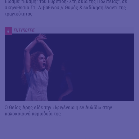
Είδαμε: "Εκάβη” του Ευριπίδη- Στη σκιά της Πολιτείας", σε
σκηνοθεσία Στ. Λιβαθινού // Θυμός & εκδίκηση έναντι της
τραγικότητας
ΕΝΤΥΠΩΣΕΙΣ
#
Ο Θείος Άρης είδε την «Ιφιγένεια η εν Αυλίδι» στην
καλοκαιρινή περιοδεία της