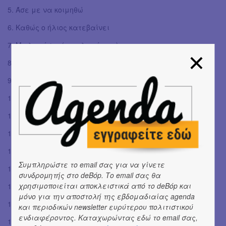
5. Άσε με να κοιμηθώ
6. Καθώς ο ήλιος κατεβαίνει
7. Μη λυπάσαι (ακυκλοφόρητο)
8. Όπως φυσάει ο άερας
9. Λόγια
10. Σκόνη
11. Για κανέναν κανείς
12. Τροχιά (Βαγγέλης Γερμανός cover)
13. Κάθε φορά (ακυκλοφόρητο)
Συμπληρώστε το email σας για να γίνετε
14. Χαρούμενα πόδια
συνδρομητής στο deBόp. Το email σας θα
χρησιμοποιείται αποκλειστικά από το deBόp και
15. Μη μαζί (Xaxakes cover)
μόνο για την αποστολή της εβδομαδιαίας agenda
16. Θέλω
και περιοδικών newsletter ευρύτερου πολιτιστικού
ενδιαφέροντος. Καταχωρώντας εδώ το email σας,
17. Να λοιπόν (ακυκλοφόρητο)