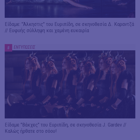
Είδαμε: "Άλκηστις" του Ευριπίδη, σε σκηνοθεσία Δ. Καραντζά
// Ευφυής σύλληψη και χαμένη ευκαιρία
ΕΝΤΥΠΩΣΕΙΣ
#
Είδαμε "Βάκχες" του Ευριπίδη, σε σκηνοθεσία J. Gardev //
Καλώς ήρθατε στο σόου!