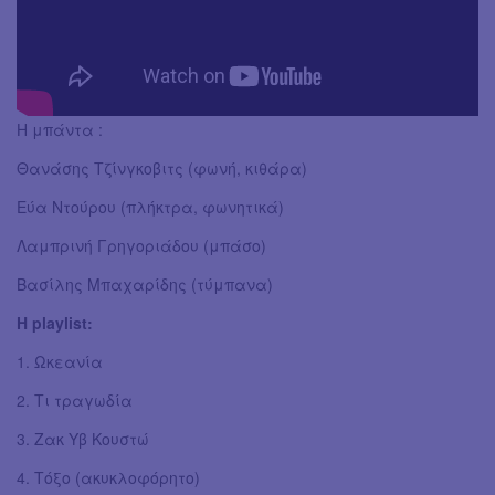
Η μπάντα :
Θανάσης Τζίνγκοβιτς (φωνή, κιθάρα)
Εύα Ντούρου (πλήκτρα, φωνητικά)
Λαμπρινή Γρηγοριάδου (μπάσο)
Βασίλης Μπαχαρίδης (τύμπανα)
Η playlist:
1. Ωκεανία
2. Τι τραγωδία
3. Ζακ Υβ Κουστώ
4. Τόξο (ακυκλοφόρητο)