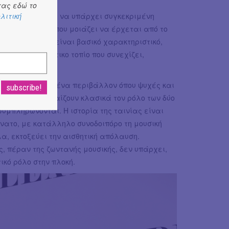
ας εδώ το
λιτική
στοιχεία, χωρίς να υπάρχει συγκεκριμένη
στικό στοιχείο, που μοιάζει να έρχεται από το
ου με τα ζώα είναι βασικό χαρακτηριστικό,
ντανο κυκλαδίτικο τοπίο που συνεχίζει,
ές.
τροφικότητα σε ένα περιβάλλον όπου ψυχές και
αι ο θάνατος παίζουν κλασικά τον ρόλο των δύο
μπληρώνονται. Η ιστορία της ταινίας είναι
νατο, με κατάλληλο συνοδοιπόρο τη μουσική
α, εκτοξεύει την αισθητική απόλαυση.
ς, πέραν της ζωντανής μουσικής, δεν υπάρχει,
ικό ρόλο στην πλοκή.