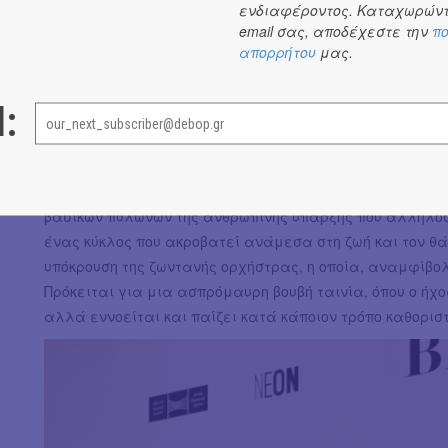
ενδιαφέροντος. Καταχωρώντ
email σας, αποδέχεστε την
πο
Ο χρόνος καταρρίπτεται, αφού υπάρχουν παραδοσιακά 
απορρήτου
μας.
εποχή. Ένα αυτοκίνητο είναι το μόνο, ωστόσο, χαρακτηρι
παρόν. Μέσα σε όλα αυτά, η αλληλεπίδραση του ανθρώπ
που διεγείρει τις αισθήσεις μέσα στο άγονο αλλά ολοζώ
l:
φυσικά να υπάρχει παρά τις απώλειες και τις μεταβολ
Το έργο πραγματεύεται τόσο τη μοναξιά όσο και τη συν
σώματα ζουν, πεθαίνουν και ανασταίνονται. Ο έρωτας κ
βασικών πυλώνων της ανθρώπινης ύπαρξης που αλληλοσυ
ένας κύκλος που ακροβατεί ανάμεσα στη ζωή και τον θά
υπόκρουση της ζωντανής ορχήστρας, η οποία, αναμφίβολ
Πρόκειται για μια ασπρόμαυρη βουβή ταινία, όπου ο ήχο
αλλά εννοείται και παίζει κατά κάποιον τρόπο καθοριστ