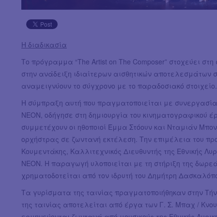
Η διαδικασία
Το πρόγραμμα “The Artist on The Composer” στοχεύει σ
στην ανάδειξη ιδιαίτερων αισθητικών αποτελεσμάτων σ
αναμειγνύουν το σύγχρονο με το παραδοσιακό στοιχείο.
Η σύμπραξη αυτή που πραγματοποιείται με συνεργασία τ
ΝΕΟΝ, οδήγησε στη δημιουργία του κινηματογραφικού έρ
συμμετέχουν οι ηθοποιοί Έμμα Στόουν και Νταμιάν Μπον
ορχήστρας σε ζωντανή εκτέλεση. Την επιμέλεια του π
Κουμεντάκης, Καλλιτεχνικός Διευθυντής της Εθνικής Λυρ
ΝΕΟΝ. Η παραγωγή υλοποιείται με τη στήριξη της δωρε
χρηματοδοτείται από τον ιδρυτή του Δημήτρη Δασκαλόπ
Τα γυρίσματα της ταινίας πραγματοποιήθηκαν στην Τήνο
της ταινίας αποτελείται από έργα των Γ. Σ. Μπαχ / Κνο
ερμηνεύονται ζωντανά από μουσικούς της Εθνικής Λυρική