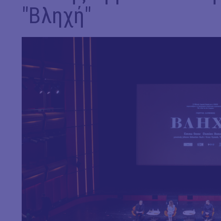
"Βληχή"