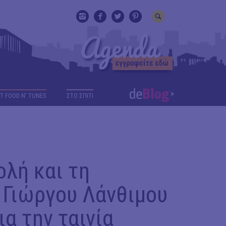
T FOOD N' TUNES
ΣΤΟ ΣΠΙΤΙ
λή και τη
 Γιώργου Λάνθιμου
ια την ταινία