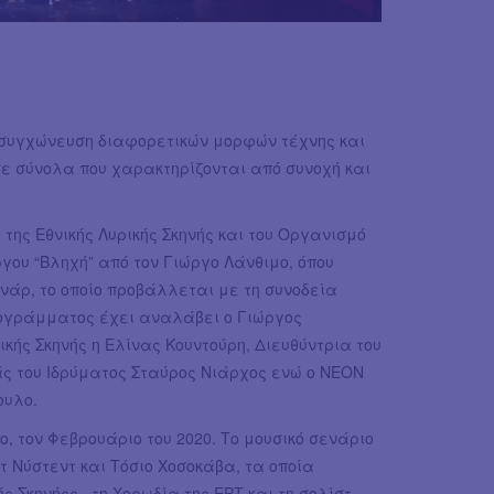
τη συγχώνευση διαφορετικών μορφών τέχνης και
ε σύνολα που χαρακτηρίζονται από συνοχή και
ης Εθνικής Λυρικής Σκηνής και του Οργανισμό
γου “Βληχή” από τον Γιώργο Λάνθιμο, όπου
νάρ, το οποίο προβάλλεται με τη συνοδεία
ρογράμματος έχει αναλάβει ο Γιώργος
ικής Σκηνής η Ελίνας Κουντούρη, Διευθύντρια του
άς του Ιδρύματος Σταύρος Νιάρχος ενώ ο NEON
ουλο.
, τον Φεβρουάριο του 2020. Το μουσικό σενάριο
υτ Νύστεντ και Τόσιο Χοσοκάβα, τα οποία
ς Σκηνήςς, τη Χορωδία της ΕΡΤ και τη σολίστ