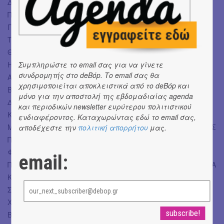
ΔΗΜΗΤΡΗΣ ΤΣΕΚΟΥΡΑΣ
ΠΛΗΚΤΡΑ
ΓΙΩΡΓΟΣ ΘΕΟΔΩΡΟΠΟΥΛΟΣ
ΤΥΜΠΑΝΑ, ELECTRONIC PERCUSSION (PAD)
ΘΑΝΟΣ ΜΙΧΑΗΛΙΔΗΣ
ΗΛΕΚΤΡΙΚΗ ΚΙΘΑΡΑ, SYNTHESIZER
Συμπληρώστε το email σας για να γίνετε
συνδρομητής στο deBόp. Το email σας θα
ΑΛΕΚΟΣ ΓΕΩΡΓΟΥΛΟΠΟΥΛΟΣ
χρησιμοποιείται αποκλειστικά από το deBόp και
ΒΙΟΛΙ, ΗΛΕΚΤΡΙΚΗ ΚΙΘΑΡΑ
μόνο για την αποστολή της εβδομαδιαίας agenda
ΔΗΜΗΤΡΗΣ ΧΑΤΖΗΖΗΣΗΣ
και περιοδικών newsletter ευρύτερου πολιτιστικού
ΚΟΥΑΡΤΕΤΟ ΕΓΧΟΡΔΩΝ
ενδιαφέροντος. Καταχωρώντας εδώ το email σας,
ΜΙΧΑΛΗΣ ΒΡΕΤΤΑΣ (ΒΙΟΛΙ), ΝΕΦΕΛΗ ΛΙΟΥΤΑ (ΒΙΟΛΙ), ΣΤΕΛΙΟΣ
αποδέχεστε την
πολιτική απορρήτου
μας.
ΠΑΠΑΝΑΣΤΑΣΗΣ (ΒΙΟΛΑ), ΣΟΦΙΑ ΕΥΚΛΕΙΔΟΥ (ΤΣΕΛΟ)
ΦΩΝΗΤΙΚΑ
email:
ΠΟΛΥΦΩΝΙΚΟ ΣΧΗΜΑ ΔΙΩΝΗ: ΕΙΡΗΝΗ ΚΟΛΙΟΥΣΗ, ΠΑΝΑΓΙΩΤΑ
ΚΟΛΙΟΥΣΗ, ΑΝΘΗ ΚΥΡΚΟΥ
ΣΚΗΝΟΘΕΣΙΑ
ΧΡΗΣΤΟΣ ΣΑΡΡΗΣ
ΒΟΗΘΟΣ ΣΚΗΝΟΘΕΤΗ