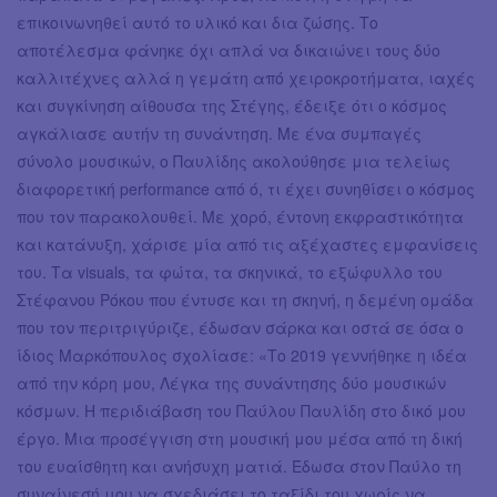
επικοινωνηθεί αυτό το υλικό και δια ζώσης. Το
αποτέλεσμα φάνηκε όχι απλά να δικαιώνει τους δύο
καλλιτέχνες αλλά η γεμάτη από χειροκροτήματα, ιαχές
και συγκίνηση αίθουσα της Στέγης, έδειξε ότι ο κόσμος
αγκάλιασε αυτήν τη συνάντηση. Με ένα συμπαγές
σύνολο μουσικών, ο Παυλίδης ακολούθησε μια τελείως
διαφορετική performance από ό, τι έχει συνηθίσει ο κόσμος
που τον παρακολουθεί. Με χορό, έντονη εκφραστικότητα
και κατάνυξη, χάρισε μία από τις αξέχαστες εμφανίσεις
του. Τα visuals, τα φώτα, τα σκηνικά, το εξώφυλλο του
Στέφανου Ρόκου που έντυσε και τη σκηνή, η δεμένη ομάδα
που τον περιτριγύριζε, έδωσαν σάρκα και οστά σε όσα ο
ίδιος Μαρκόπουλος σχολίασε: «Το 2019 γεννήθηκε η ιδέα
από την κόρη μου, Λέγκα της συνάντησης δύο μουσικών
κόσμων. Η περιδιάβαση του Παύλου Παυλίδη στο δικό μου
έργο. Μια προσέγγιση στη μουσική μου μέσα από τη δική
του ευαίσθητη και ανήσυχη ματιά. Έδωσα στον Παύλο τη
συναίνεσή μου να σχεδιάσει το ταξίδι του χωρίς να