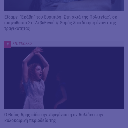
Είδαμε: "Εκάβη” του Ευριπίδη- Στη σκιά της Πολιτείας", σε
σκηνοθεσία Στ. Λιβαθινού // Θυμός & εκδίκηση έναντι της
τραγικότητας
ΕΝΤΥΠΩΣΕΙΣ
#
Ο Θείος Άρης είδε την «Ιφιγένεια η εν Αυλίδι» στην
καλοκαιρινή περιοδεία της