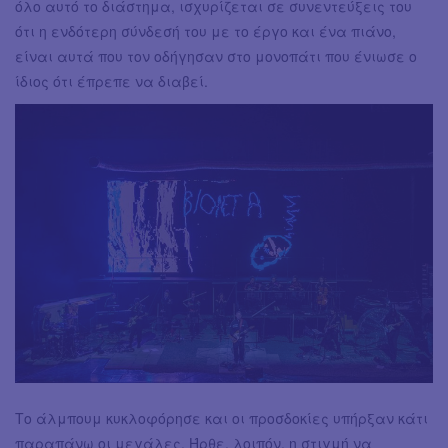
όλο αυτό το διάστημα, ισχυρίζεται σε συνεντεύξεις του
ότι η ενδότερη σύνδεσή του με το έργο και ένα πιάνο,
είναι αυτά που τον οδήγησαν στο μονοπάτι που ένιωσε ο
ίδιος ότι έπρεπε να διαβεί.
Το άλμπουμ κυκλοφόρησε και οι προσδοκίες υπήρξαν κάτι
παραπάνω οι μεγάλες. Ήρθε, λοιπόν, η στιγμή να