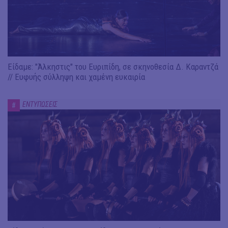
Είδαμε: "Άλκηστις" του Ευριπίδη, σε σκηνοθεσία Δ. Καραντζά
// Ευφυής σύλληψη και χαμένη ευκαιρία
ΕΝΤΥΠΩΣΕΙΣ
#