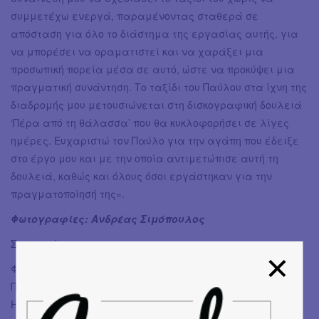
συμμετέχω ενεργά, παραμένοντας σταθερά σε
απόσταση για όλο το διάστημα της εργασίας αυτής, για
να μπορέσει να οραματιστεί και να χαράξει μια
προσωπική πορεία μέσα σε αυτό, ώστε να προκύψει μια
πραγματική συνάντηση. Το ταξίδι του Παύλου στα ίχνη της
διαδρομής μου μετουσιώνεται στη δισκογραφική δουλειά
‘Πέρα από τη θάλασσα’ που θα κυκλοφορήσει σε λίγες
ημέρες. Ευχαριστώ τον Παύλο για την αγάπη που έδειξε
στο έργο μου και με την οποία αντιμετώπισε αυτή τη
δουλειά, καθώς και όλους όσοι εργάστηκαν για την
πραγματοποίησή της».
Φωτογραφίες: Ανδρέας Σιμόπουλος
Συμμετείχαν οι :
ΦΩΝΗ, ΗΛΕΚΤΡΙΚΗ ΚΙΘΑΡΑ
ΠΑΥΛΟΣ ΠΑΥΛΙΔΗΣ
ΗΛΕΚΤΡΙΚΟ ΜΠΑΣΟ, BASS SYNTH