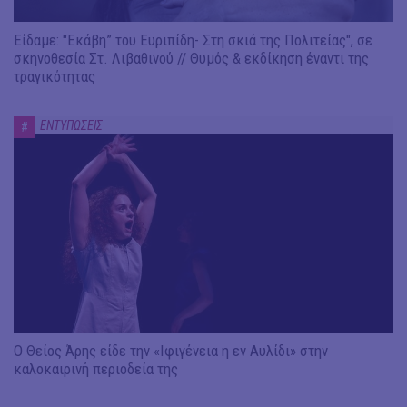
Είδαμε: "Εκάβη” του Ευριπίδη- Στη σκιά της Πολιτείας", σε
σκηνοθεσία Στ. Λιβαθινού // Θυμός & εκδίκηση έναντι της
τραγικότητας
ΕΝΤΥΠΩΣΕΙΣ
#
Ο Θείος Άρης είδε την «Ιφιγένεια η εν Αυλίδι» στην
καλοκαιρινή περιοδεία της