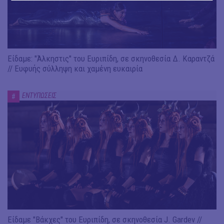
Είδαμε: "Άλκηστις" του Ευριπίδη, σε σκηνοθεσία Δ. Καραντζά
// Ευφυής σύλληψη και χαμένη ευκαιρία
ΕΝΤΥΠΩΣΕΙΣ
#
Είδαμε "Βάκχες" του Ευριπίδη, σε σκηνοθεσία J. Gardev //