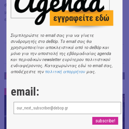
dancefloor. Το σχήμα υπενθυμίζει ότι η ελληνική σκηνή
μπορεί να στέκεται στιβαρή, άρτια και γεμάτη με
εκπλήξεις.
Συμπληρώστε το email σας για να γίνετε
συνδρομητής στο deBόp. Το email σας θα
Γιάγκος Πλατής
→
χρησιμοποιείται αποκλειστικά από το deBόp και
μόνο για την αποστολή της εβδομαδιαίας agenda
και περιοδικών newsletter ευρύτερου πολιτιστικού
ενδιαφέροντος. Καταχωρώντας εδώ το email σας,
αποδέχεστε την
πολιτική απορρήτου
μας.
ΕΝΤΥΠΩΣΕΙΣ
email:
ΕΝΤΥΠΩΣΕΙΣ
#