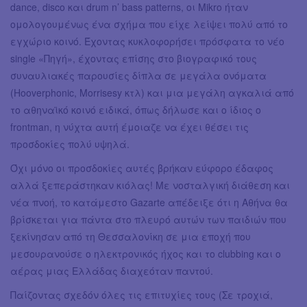
dance, disco και drum n’ bass patterns, οι Mikro ήταν
ομολογουμένως ένα σχήμα που είχε λείψει πολύ από το
εγχώριο κοινό. Έχοντας κυκλοφορήσει πρόσφατα το νέο
single «Πηγή», έχοντας επίσης στο βιογραφικό τους
συναυλιακές παρουσίες δίπλα σε μεγάλα ονόματα
(Hooverphonic, Morrisesy κτλ) και μια μεγάλη αγκαλιά από
το αθηναϊκό κοινό ειδικά, όπως δήλωσε και ο ίδιος ο
frontman, η νύχτα αυτή έμοιαζε να έχει θέσει τις
προσδοκίες πολύ υψηλά.
Όχι μόνο οι προσδοκίες αυτές βρήκαν εύφορο έδαφος
αλλά ξεπεράστηκαν κιόλας! Με νοσταλγική διάθεση και
νέα πνοή, το κατάμεστο Gazarte απέδειξε ότι η Αθήνα θα
βρίσκεται για πάντα στο πλευρό αυτών των παιδιών που
ξεκίνησαν από τη Θεσσαλονίκη σε μια εποχή που
μεσουρανούσε ο ηλεκτρονικός ήχος και το clubbing και ο
αέρας μιας Ελλάδας διαχεόταν παντού.
Παίζοντας σχεδόν όλες τις επιτυχίες τους (Σε τροχιά,