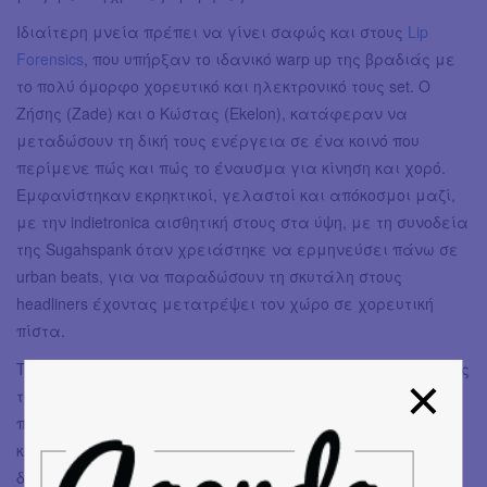
Ιδιαίτερη μνεία πρέπει να γίνει σαφώς και στους
Lip
Forensics
, που υπήρξαν το ιδανικό warp up της βραδιάς με
το πολύ όμορφο χορευτικό και ηλεκτρονικό τους set. Ο
Ζήσης (Zade) και ο Κώστας (Ekelon), κατάφεραν να
μεταδώσουν τη δική τους ενέργεια σε ένα κοινό που
περίμενε πώς και πώς το έναυσμα για κίνηση και χορό.
Εμφανίστηκαν εκρηκτικοί, γελαστοί και απόκοσμοι μαζί,
με την indietronica αισθητική στους στα ύψη, με τη συνοδεία
της Sugahspank όταν χρειάστηκε να ερμηνεύσει πάνω σε
urban beats, για να παραδώσουν τη σκυτάλη στους
headliners έχοντας μετατρέψει τον χώρο σε χορευτική
πίστα.
Το ντουέτο έπαιξε κομμάτια από τις μέχρι τώρα δουλειές
του, με πιο πρόσφατη το “Apophenia”. Αναμφίβολα,
πρόκειται για ένα project πολλά υποσχόμενο,
κατασκευασμένο από ανθρώπους που ξέρουν να
δημιουργούν τα vibes που χρειάζεται για ένα ζεστό