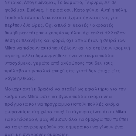
Νετρίνο, Απογειώνομαι, Το δωμάτιο, Γέφυρα, Δε σε
φοβάμαι, Εικόνες, Η σειρά σου, Καταφύγιο, Αυτή η πόλη,
Tronik πλάσμα κτλ) κοινό και σχήμα έγιναν ένα, για
περίπου δύο ώρες. Όχι απλά οι θεατές / ακροατές
θυμήθηκαν τότε που χορεύανε όλοι, όχι απλά άλλαξαν
θέση οι πλανήτες και φορά, όχι απλά ήταν η σειρά των
Mikro να πάρουν αυτό που θέλουν και να στείλουν κοσμική
αγάπη, αλλά δημιουργήθηκε ένα νέο κύμα πολλά
υποσχόμενο, γεμάτο από ανθρώπους που δεν τους
πρόλαβαν την παλιά εποχή είτε γιατί δεν έτυχε είτε
λόγω ηλικίας.
Μακάρι αυτή η βραδιά να σταθεί ως εφαλτήριο για τον
κόσμο των Mikro ώστε να βγουν πολλά ακόμα νέα
πράγματα και να προγραμματιστούν πολλές ακόμα
εμφανίσεις στη χώρα τους! Το σίγουρο είναι ότι οι Mikro
τα κατάφεραν, μας θύμισαν όλα τα όμορφα που πρέπει
να τα επανεφευρεθούν στο σήμερα και να γίνουν ένα
μαζί με σύγχρονες ομορφιές.