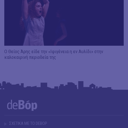
Ο Θείος Άρης είδε την «Ιφιγένεια η εν Αυλίδι» στην
καλοκαιρινή περιοδεία της
ΣΧΕΤΙΚΑ ΜΕ ΤΟ DEBOP