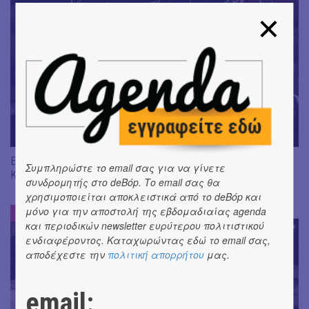
Είδαμε "Βάκχες" του Ευριπίδη, σε σκηνοθεσία J. Gardev //
Συμπληρώστε το email σας για να γίνετε
Καλώς ήρθατε στο σόου!
συνδρομητής στο deBόp. Το email σας θα
χρησιμοποιείται αποκλειστικά από το deBόp και
μόνο για την αποστολή της εβδομαδιαίας agenda
ΕΝΤΥΠΩΣΕΙΣ
#
και περιοδικών newsletter ευρύτερου πολιτιστικού
ενδιαφέροντος. Καταχωρώντας εδώ το email σας,
αποδέχεστε την
πολιτική απορρήτου
μας.
email: