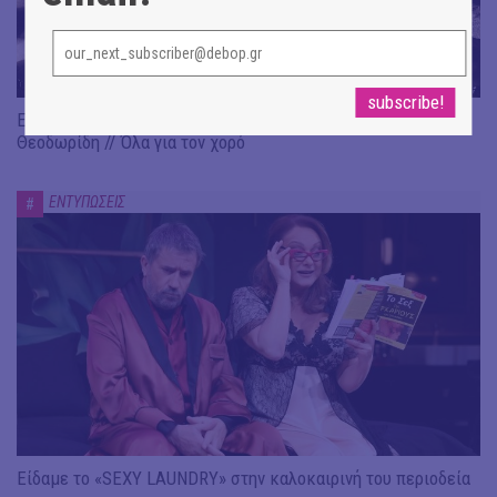
Είδαμε: "Πέρσες" του Αισχύλου, σε σκηνοθεσία Χρ.
Θεοδωρίδη // Όλα για τον χορό
ΕΝΤΥΠΩΣΕΙΣ
#
Είδαμε το «SEXY LAUNDRY» στην καλοκαιρινή του περιοδεία