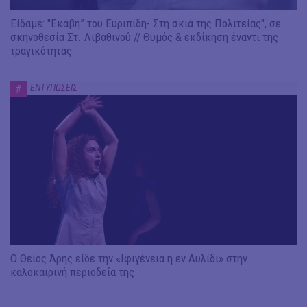
Είδαμε: "Εκάβη” του Ευριπίδη- Στη σκιά της Πολιτείας", σε
σκηνοθεσία Στ. Λιβαθινού // Θυμός & εκδίκηση έναντι της
τραγικότητας
ΕΝΤΥΠΩΣΕΙΣ
#
Ο Θείος Άρης είδε την «Ιφιγένεια η εν Αυλίδι» στην
καλοκαιρινή περιοδεία της