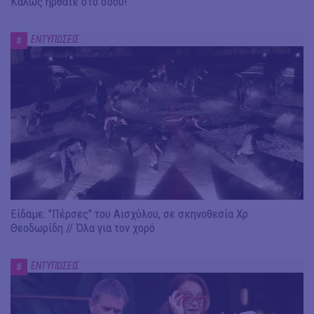
Καλώς ήρθατε στο σόου!
ΕΝΤΥΠΩΣΕΙΣ
#
Είδαμε: "Πέρσες" του Αισχύλου, σε σκηνοθεσία Χρ.
Θεοδωρίδη // Όλα για τον χορό
ΕΝΤΥΠΩΣΕΙΣ
#