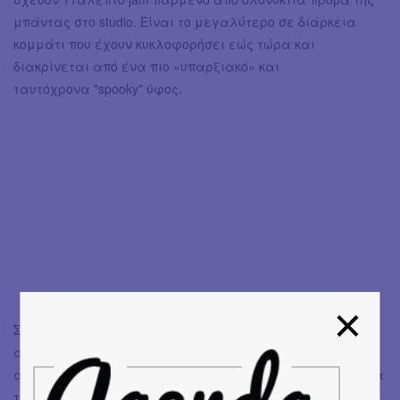
μπάντας στο studio. Είναι το μεγαλύτερο σε διάρκεια
κομμάτι που έχουν κυκλοφορήσει εώς τώρα και
διακρίνεται από ένα πιο «υπαρξιακό» και
ταυτόχρονα "spooky" ύφος.
Στις 18 Νοέμβρη και ημέρα Σάββατο, οι
Holy Monitor
θα
ανέβουν στη σκηνή του six d.o.g.s για να μας χαρίσουν
ακόμα ένα μεθυστικό live. Περισσότερες πληροφορίες για
το event
εδώ
.