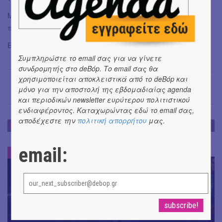
Μπορείτε να βρείτε τη μουσική τους στις
πλατφόρμες:
Spotify
,
Bandcamp
,
Youtube
Ευχαριστώ τη
Mariza Kapsabeli
για την banner photo.
Συμπληρώστε το email σας για να γίνετε
συνδρομητής στο deBόp. Το email σας θα
Πάνος Δημητρόπουλος
→
χρησιμοποιείται αποκλειστικά από το deBόp και
μόνο για την αποστολή της εβδομαδιαίας agenda
και περιοδικών newsletter ευρύτερου πολιτιστικού
ενδιαφέροντος. Καταχωρώντας εδώ το email σας,
αποδέχεστε την
πολιτική απορρήτου
μας.
ΕΝΤΥΠΩΣΕΙΣ
email:
ΕΝΤΥΠΩΣΕΙΣ
#