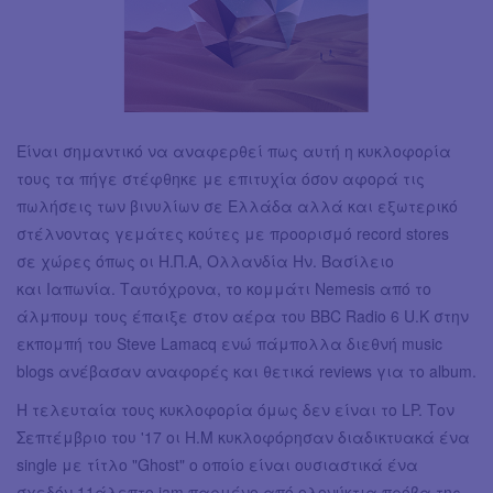
Είναι σημαντικό να αναφερθεί πως αυτή η κυκλοφορία
τους τα πήγε στέφθηκε με επιτυχία όσον αφορά τις
πωλήσεις των βινυλίων σε Ελλάδα αλλά και εξωτερικό
στέλνοντας γεμάτες κούτες με προορισμό record stores
σε χώρες όπως οι Η.Π.Α, Ολλανδία Ην. Βασίλειο
και Ιαπωνία. Ταυτόχρονα, το κομμάτι Nemesis από το
άλμπουμ τους έπαιξε στον αέρα του BBC Radio 6 U.K στην
εκπομπή του Steve Lamacq ενώ πάμπολλα διεθνή music
blogs ανέβασαν αναφορές και θετικά reviews για το album.
Η τελευταία τους κυκλοφορία όμως δεν είναι το LP. Τον
Σεπτέμβριο του '17 οι H.M κυκλοφόρησαν διαδικτυακά ένα
single με τίτλο "Ghost" ο οποίο είναι ουσιαστικά ένα
σχεδόν 11άλεπτο jam παρμένο από ολονύκτια πρόβα της