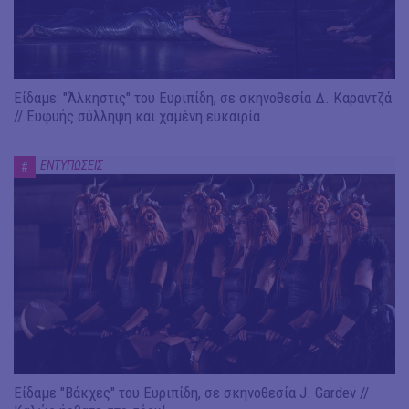
Είδαμε: "Άλκηστις" του Ευριπίδη, σε σκηνοθεσία Δ. Καραντζά
// Ευφυής σύλληψη και χαμένη ευκαιρία
ΕΝΤΥΠΩΣΕΙΣ
#
Είδαμε "Βάκχες" του Ευριπίδη, σε σκηνοθεσία J. Gardev //