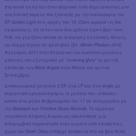
στο κοινό αλλά και στον ψηφιακό τύπο σημειώνοντας μια
ανελικτική πορεία που ξεκίνησε με την κυκλοφορία του
EP
Golden Light
στις αρχές του '15. Όσον αφορά τις live
εμφανίσεις, τα τελευταία δύο χρόνια έχουν βρει τους
H.M. να γεμίζουν venues σε διάφορες ελληνικές πόλεις,
να συμμετέχουν σε φεστιβάλ (βλ.
Winter Plissken 2016
,
Φέγγαρος 2017
στην Κύπρο) και να ανοίγουν μεγάλες
μπάντες του εξωτερικού με "crowning glory" τη φετινή
επίσκεψη των
Black Angels
στην Αθήνα τον φετινό
Σεπτέμβριο.
Δισκογραφικά μετράνε 2 EP, ένα LP και ένα single με
σημαντικότερη κυκλοφορία το μεσαίο που «έσκασε»
κάπου στα μέσα Φεβρουαρίου του '17 σε συνεργασία με
την
Blackspin
και
Primitive Music Records
. Το ομώνυμο
ντεμπούτο πλήρους διάρκειας ακολούθησε μια
διθυραμβική παρουσίαση στον γεμάτο από επισκέπτες
χώρο του Death Disco (υπήρχε δυσκολία στο να βρω θέση