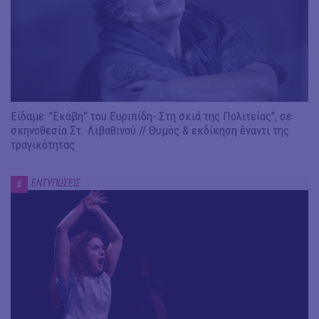
Είδαμε: "Εκάβη” του Ευριπίδη- Στη σκιά της Πολιτείας", σε
σκηνοθεσία Στ. Λιβαθινού // Θυμός & εκδίκηση έναντι της
τραγικότητας
ΕΝΤΥΠΩΣΕΙΣ
#