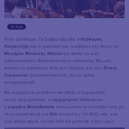
Ήταν ξεκάθαρο. Το Σαββατόβραδο, ο
Θεόδωρος
Κουρεντζής
και οι μουσικοί του, ανέβηκαν στη σκηνή του
Μεγάρου Μουσικής Αθηνών
με σκοπό να μας
αποπλανήσουν. Αποφασιστικά κι ασύστολα. Να μας
κάνουν να αφήσουμε πίσω ό,τι ξέραμε για την «
Ενάτη
Συμφωνία
» ξανασυστήνοντάς την με τρόπο
συναρπαστικό!
Με αφορμή τα γενέθλιά του (24/2), ο ξεχωριστός
αυτός αρχιμουσικός, το
ορχηστρικό σύνολο
και
η
xορωδία MusicAeterna
, ανανέωσαν το ραντεβού τους με
το ελληνικό κοινό για
δύο
συναυλίες (19-20/2), που, για
μια ακόμη φορά, έγιναν sold out μέσα σε λίγες ώρες.