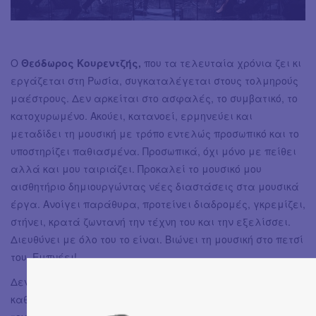
Ο
Θεόδωρος Κουρεντζής,
που
τα τελευταία χρόνια ζει κι
εργάζεται στη Ρωσία, συγκαταλέγεται στους τολμηρούς
μαέστρους. Δεν αρκείται στο ασφαλές, το συμβατικό, το
κατοχυρωμένο. Ακούει, κατανοεί, ερμηνεύει και
μεταδίδει τη μουσική με τρόπο εντελώς προσωπικό και το
υποστηρίζει παθιασμένα. Προσωπικά, όχι μόνο με πείθει
αλλά και μου ταιριάζει. Προκαλεί το μουσικό μου
αισθητήριο δημιουργώντας νέες διαστάσεις στα μουσικά
έργα. Ανοίγει παράθυρα, προτείνει διαδρομές, γκρεμίζει,
στήνει, κρατά ζωντανή την τέχνη του και την εξελίσσει.
Διευθύνει με όλο του το είναι. Βιώνει τη μουσική στο πετσί
του. Εμπνέει!
Δεν είναι τυχαίο πως η ορχήστρα και η χορωδία που
καθοδηγεί, αποτελούνται από κορυφαίους μουσικούς που