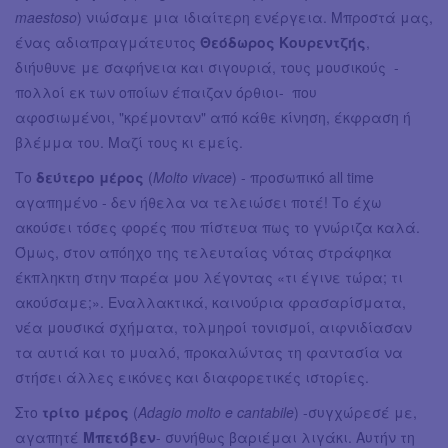
maestoso
) νιώσαμε μια ιδιαίτερη ενέργεια. Μπροστά μας,
ένας αδιαπραγμάτευτος
Θεόδωρος Κουρεντζής
,
διήυθυνε με σαφήνεια και σιγουριά, τους μουσικούς -
πολλοί εκ των οποίων έπαιζαν όρθιοι- που
αφοσιωμένοι, "κρέμονταν" από κάθε κίνηση, έκφραση ή
βλέμμα του. Μαζί τους κι εμείς.
Το
δεύτερο μέρος
(
Molto vivace
) - προσωπικό all time
αγαπημένο - δεν ήθελα να τελειώσει ποτέ! Το έχω
ακούσει τόσες φορές που πίστευα πως το γνώριζα καλά.
Όμως, στον απόηχο της τελευταίας νότας στράφηκα
έκπληκτη στην παρέα μου λέγοντας «τι έγινε τώρα; τι
ακούσαμε;». Εναλλακτικά, καινούρια φρασαρίσματα,
νέα μουσικά σχήματα, τολμηροί τονισμοί, αιφνιδίασαν
τα αυτιά και το μυαλό, προκαλώντας τη φαντασία να
στήσει άλλες εικόνες και διαφορετικές ιστορίες.
Στο
τρίτο μέρος
(
Adagio molto e cantabile
) -συγχώρεσέ με,
αγαπητέ
Μπετόβεν
- συνήθως βαριέμαι λιγάκι. Αυτήν τη