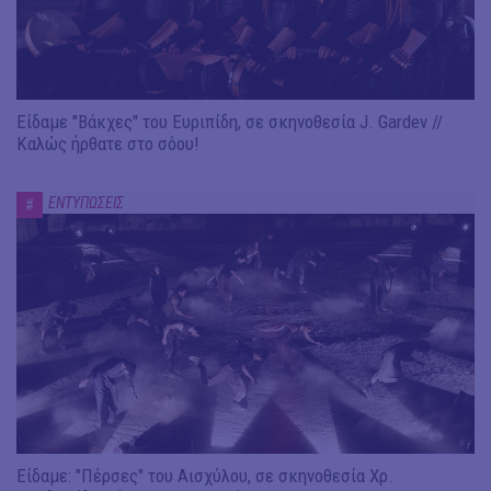
Είδαμε "Βάκχες" του Ευριπίδη, σε σκηνοθεσία J. Gardev //
Καλώς ήρθατε στο σόου!
ΕΝΤΥΠΩΣΕΙΣ
#
Είδαμε: "Πέρσες" του Αισχύλου, σε σκηνοθεσία Χρ.