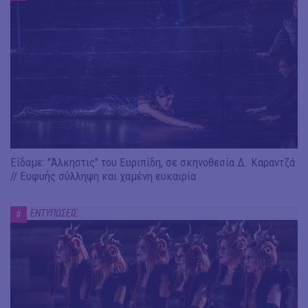
Είδαμε: "Άλκηστις" του Ευριπίδη, σε σκηνοθεσία Δ. Καραντζά
// Ευφυής σύλληψη και χαμένη ευκαιρία
ΕΝΤΥΠΩΣΕΙΣ
#