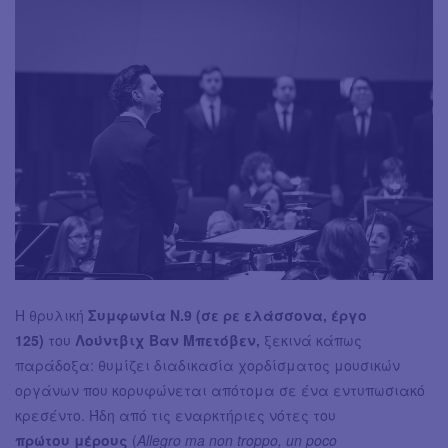
Η θρυλική
Συμφωνία Ν.9 (σε ρε ελάσσονα, έργο
125)
του
Λούντβιχ Βαν Μπετόβεν,
ξεκινά κάπως
παράδοξα: θυμίζει διαδικασία χορδίσματος μουσικών
οργάνων που κορυφώνεται απότομα σε ένα εντυπωσιακό
κρεσέντο. Ήδη από τις εναρκτήριες νότες του
πρώτου μέρους
(
Allegro ma non troppo, un poco