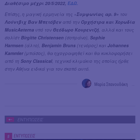
Διαθέσιμο μέχρι 20/5/2022,
ΕΔΩ.
Επίσης, η μαγική ερμηνεία της «
Συμφωνίας αρ. 9»
του
Λούντβιχ Βαν Μπετόβεν
από την
Ορχήστρα και Χορωδία
MusicAeterna
υπό τον
Θεόδωρο Κουρεντζή
, αλλά και τους
σολίστ
Birgitte Christensen
(σοπράνο),
Sophie
Harmsen
(άλτο),
Benjamin Bruns
(τενόρος) και
Johannes
Kammler
(μπάσος), θα ηχογραφηθεί και θα κυκλοφορήσει
από τη
Sony Classical
, τεχνικό κλιμάκιο της οποίας ήρθε
στην Αθήνα ειδικά για τον σκοπό αυτό.
Μαρία Σπανουδάκη
→
ΕΝΤΥΠΩΣΕΙΣ
ΕΝΤΥΠΩΣΕΙΣ
#