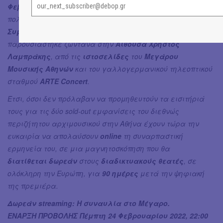
Φεβρουαρίου
– ημέρα γενεθλίων του
πολυβραβευμένου
Θεόδωρου Κουρεντζή
– της «
Ενάτης
Συμφωνίας
» του
Λούντβιχ Βαν Μπετόβεν
, η οποία
παρουσιάστηκε ζωντανά στην
Αίθουσα Χρήστος
Λαμπράκης
, από τις
ιστοσελίδες
του
Mεγάρου
Μουσικής Αθηνών
και του γαλλογερμανικού τηλεοπτικού
σταθμού
ARTE Concert
.
Έτσι, όσοι δεν πρόλαβαν να προμηθευτούν τα εισιτήριά
τους για τις δύο sold-out εμφανίσεις του διεθνώς
περιζήτητου αρχιμουσικού στην Αθήνα έχουν τώρα την
ευκαιρία να απολαύσουν
online
τη συναρπαστική
ερμηνεία του, σε μια μαγνητοσκόπηση που θα
διατίθεται δωρεάν
στους
διαδικτυακούς θεατές
, σε
ολόκληρη την Ευρώπη, για
90 ημέρες
μετά την ψηφιακή
της πρεμιέρα.
Δωρεάν streaming: Η συναυλία στο Μέγαρο.
ΕΝΑΡΞΗ ΠΡΟΒΟΛΗΣ Πέμπτη 24 Φεβρουαρίου 2022, 22:00