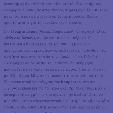
φορά όμως όχι. Απόλαυσα κάθε λεπτό. Κύλισε ήρεμα,
τρυφερά, λυρικά, σαν περίπατος στην εξοχή. Σε απάτητα
μονοπάτια και με ανοιχτό ορίζοντα μπροστά. Ιδανική
προετοιμασία για το συγκλονιστικό φινάλε.
Στο
τέταρτο μέρος
(
Presto. Allegro assai. Φρήντριχ Σίλλερ:
«
Ωδή στη Χαρά
»
), συμβαίνει το εξής υπέροχο. Ο
Μπετόβεν
επανέρχεται σε μουσικά θέματα των
προηγούμενων μερών. Σαν να παλεύει με τη σύνθεσή του:
αναζητά πώς στο καλό θα την ολοκληρώσει. Πώς θα
καταφέρει να δαμάσει το θηρίο που δημιούργησε.
Δοκιμάζει με το καλό, μετά με το άγριο. Τίποτα. Η μάχη
μοιάζει άνιση. Μέχρι που ακούγεται ταπεινά ένα τσέλο.
Στη συγκινητική προσέγγιση του
Κουρεντζή
, στο πιο
ψιθυριστό pianississimo που έχω ακούσει ποτέ. Μια, μαγική,
συνωμοτική στιγμή που κρατήσαμε την ανάσα, ώστε να
μπορέσουμε να αφουγκραστούμε τη μικρή, απλή μελωδία
-το θέμα της «
Ωδής στη χαρά
»- που έμοιαζε να έρχεται