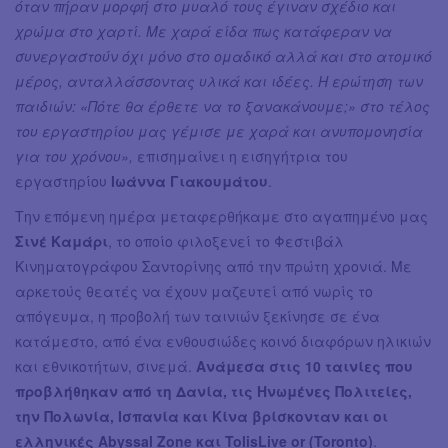
όταν πήραν μορφή στο μυαλό τους έγιναν σχέδιο και
χρώμα στο χαρτί. Με χαρά είδα πως κατάφεραν να
συνεργαστούν όχι μόνο στο ομαδικό αλλά και στο ατομικό
μέρος, ανταλλάσσοντας υλικά και ιδέες. Η ερώτηση των
παιδιών: «Πότε θα έρθετε να το ξανακάνουμε;» στο τέλος
του εργαστηρίου μας γέμισε με χαρά και ανυπομονησία
για του χρόνου»,
επισημαίνει η εισηγήτρια του
εργαστηρίου
Ιωάννα Γιακουμάτου
.
Την επόμενη ημέρα μεταφερθήκαμε στο αγαπημένο μας
Σινέ Καμάρι
, το οποίο φιλοξενεί το Φεστιβάλ
Κινηματογράφου Σαντορίνης από την πρώτη χρονιά. Με
αρκετούς θεατές να έχουν μαζευτεί από νωρίς το
απόγευμα, η προβολή των ταινιών ξεκίνησε σε ένα
κατάμεστο, από ένα ενθουσιώδες κοινό διαφόρων ηλικιών
και εθνικοτήτων, σινεμά.
Ανάμεσα στις 10 ταινίες που
προβλήθηκαν από τη Δανία, τις Ηνωμένες Πολιτείες,
την Πολωνία, Ισπανία και Κίνα βρίσκονταν και οι
ελληνικές Abyssal Zone και TolisLive or (Toronto)
.