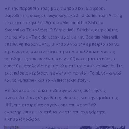
Με την παρουσία τους μας τίμησαν και διάφοροι
σκηνοθέτες, όπως οι Lesya Kalynska & TJ Collins του «Α rising
fury» και η σκηνοθέτιδα του «Mother of the Station»
Κωστούλα Τομαδάκη. Ο Sergio Jaén Sánchez, σκηνοθέτης
της ταινίας «Traje de luces» μαζί με την Georgia Marshall,
υπεύθυνη παραγωγής, μίλησαν για την εμπειρία του να
δημιουργείς μια ανεξάρτητη ταινία αλλά και για τις
προκλήσεις που συνάντησαν γυρίζοντας μια ταινία με
queer θεματολογία σε μια κλειστή ισπανική κοινωνία. Τις
εντυπώσεις κέρδισαν η ελληνική ταινία «TolisLive» αλλά
και το «Breathe» και το «A firecracker story».
Με δροσερά ποτά και ενδιαφέρουσες συζητήσεις
ανάμεσα στους σκηνοθέτες, θεατές, και την ομάδα της
HFP, της εταιρείας οργάνωσης του Φεστιβάλ
ολοκληρώθηκε μια ακόμα γιορτή του ανεξάρτητου
κινηματογράφου.