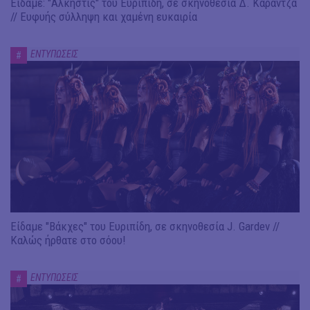
Είδαμε: "Άλκηστις" του Ευριπίδη, σε σκηνοθεσία Δ. Καραντζά
// Ευφυής σύλληψη και χαμένη ευκαιρία
ΕΝΤΥΠΩΣΕΙΣ
#
Είδαμε "Βάκχες" του Ευριπίδη, σε σκηνοθεσία J. Gardev //
Καλώς ήρθατε στο σόου!
ΕΝΤΥΠΩΣΕΙΣ
#