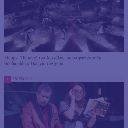
Είδαμε: "Πέρσες" του Αισχύλου, σε σκηνοθεσία Χρ.
Θεοδωρίδη // Όλα για τον χορό
ΕΝΤΥΠΩΣΕΙΣ
#