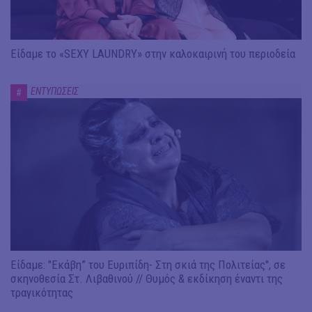
Είδαμε το «SEXY LAUNDRY» στην καλοκαιρινή του περιοδεία
ΕΝΤΥΠΩΣΕΙΣ
#
Είδαμε: "Εκάβη” του Ευριπίδη- Στη σκιά της Πολιτείας", σε
σκηνοθεσία Στ. Λιβαθινού // Θυμός & εκδίκηση έναντι της
τραγικότητας