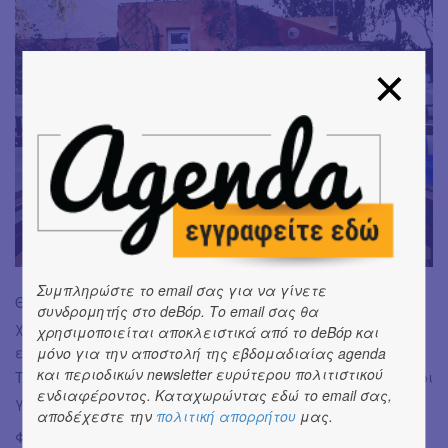
Συμπληρώστε το email σας για να γίνετε
Θέλουμε να ευχαριστήσουμε ιδιαιτέρως τον επίσημο
συνδρομητής στο deBόp. Το email σας θα
χορηγό του Φεστιβάλ Nektar Lounge, τους χορηγούς
χρησιμοποιείται αποκλειστικά από το deBόp και
επικοινωνίας και το καθώς και το Βιομηχανικό Μουσείο
μόνο για την αποστολή της εβδομαδιαίας agenda
και περιοδικών newsletter ευρύτερου πολιτιστικού
Τομάτας “Δ. Νομικός” και τον Κινηματογράφο Σινε Καμάρι
ενδιαφέροντος. Καταχωρώντας εδώ το email σας,
για τη φιλοξενία.
αποδέχεστε την
πολιτική απορρήτου
μας.
Φωτογραφίες: Ελένη Κοσμοπούλου