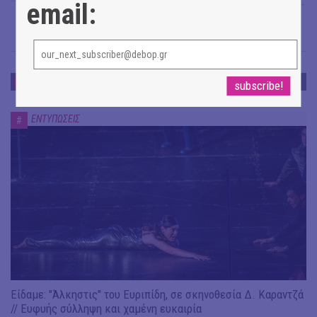
Άρης Γαβριελάτος
→
email:
ΕΝΤΥΠΩΣΕΙΣ
ΕΝΤΥΠΩΣΕΙΣ
#
Είδαμε: "Άλκηστις" του Ευριπίδη, σε σκηνοθεσία Δ. Καραντζά
// Ευφυής σύλληψη και χαμένη ευκαιρία