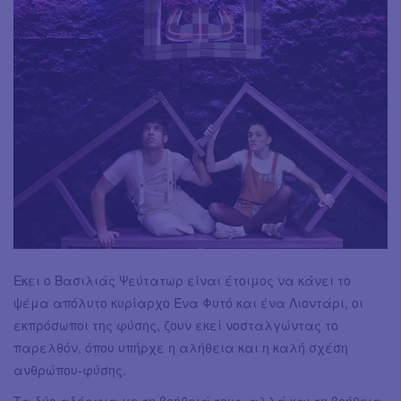
Εκει ο Βασιλιάς Ψεύτατωρ είναι έτοιμος να κάνει το
ψέμα απόλυτο κυρίαρχο Ένα Φυτό και ένα Λιοντάρι, οι
εκπρόσωποι της φύσης, ζουν εκεί νοσταλγώντας το
παρελθόν, όπου υπήρχε η αλήθεια και η καλή σχέση
ανθρώπου-φύσης.
Τα δύο αδέρφια με τη βοήθειά τους, αλλά και τη βοήθεια