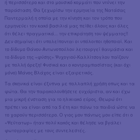
ή περισσότερο και στο μουσικό κομμάτι που ντύνει την
παράσταση. Θα ξεχωρίσω την ερμηνεία της Νατάσας
Παντερμαλή η οποία με την κίνηση και τον τρόπο που
ερμηνεύει τον κακό βασιλιά μας πείθει όλους και όλες
ότι θέλει πραγματικά... την επικράτηση του ψέμματος!!
Δεν σημαίνει ότι υπολείπονται οι υπόλοιποι ηθοποιοί. Και
το δίδυμο Θάνου-Αντωνοπούλου λειτουργεί θαυμάσια και
το δίδυμο της «φύσης» Ψυχογιού-Καλλίτσογλου παίζουν
με πολλή όρεξη! Φυσικά και ο κοντραμπασίστας (και όχι
μόνο) Μάνος Βλάχος είναι εξαιρετικός.
Τα σκηνικά είναι έξυπνα με πολλαπλή χρήση οπως και τα
φώτα. Θα την παρακολουθήσετε ευχάριστα, αν και έχω
μια μικρή ένσταση για το ηλικιακό εύρος. Θεωρώ ότι
πρέπει να είναι από τα 5 έτη και πάνω τα παιδιά ώστε να
το χαρούν περισσότερο. Ο γιος μου πάντως μου είπε ότι ο
«Ψεύτατωρ» ήταν πολύ κακός και θέλησε να βγάλει
φωτογραφίες με τους συντελεστές.