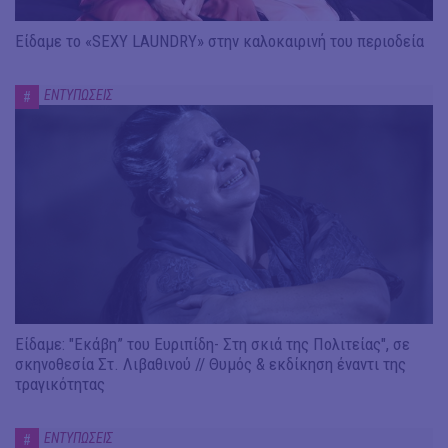
Είδαμε το «SEXY LAUNDRY» στην καλοκαιρινή του περιοδεία
ΕΝΤΥΠΩΣΕΙΣ
#
Είδαμε: "Εκάβη” του Ευριπίδη- Στη σκιά της Πολιτείας", σε
σκηνοθεσία Στ. Λιβαθινού // Θυμός & εκδίκηση έναντι της
τραγικότητας
ΕΝΤΥΠΩΣΕΙΣ
#