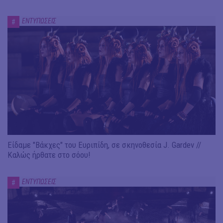
ΕΝΤΥΠΩΣΕΙΣ
#
Είδαμε "Βάκχες" του Ευριπίδη, σε σκηνοθεσία J. Gardev //
Καλώς ήρθατε στο σόου!
ΕΝΤΥΠΩΣΕΙΣ
#