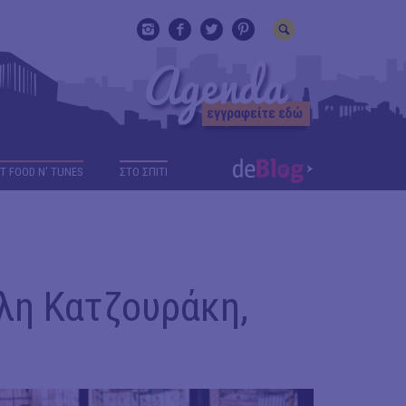
T FOOD N' TUNES
ΣΤΟ ΣΠΙΤΙ
λη Κατζουράκη,