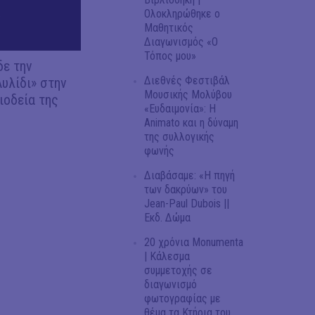
Ολοκληρώθηκε ο
Μαθητικός
Διαγωνισμός «Ο
Τόπος μου»
δε την
Διεθνές Φεστιβάλ
Αυλίδι» στην
Μουσικής Μολύβου
ιοδεία της
«Ευδαιμονία»: Η
Animato και η δύναμη
της συλλογικής
φωνής
Διαβάσαμε: «Η πηγή
των δακρύων» του
Jean-Paul Dubois ||
Εκδ. Δώμα
20 χρόνια Monumenta
| Κάλεσμα
συμμετοχής σε
διαγωνισμό
φωτογραφίας με
θέμα τα Κτήρια του