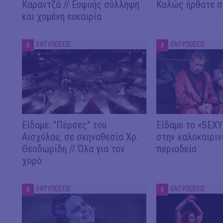
Καραντζά // Ευφυής σύλληψη
Καλώς ήρθατε σ
και χαμένη ευκαιρία
ΕΝΤΥΠΩΣΕΙΣ
ΕΝΤΥΠΩΣΕΙΣ
#
#
Είδαμε: "Πέρσες" του
Είδαμε το «SEX
Αισχύλου, σε σκηνοθεσία Χρ.
στην καλοκαιριν
Θεοδωρίδη // Όλα για τον
περιοδεία
χορό
ΕΝΤΥΠΩΣΕΙΣ
ΕΝΤΥΠΩΣΕΙΣ
#
#