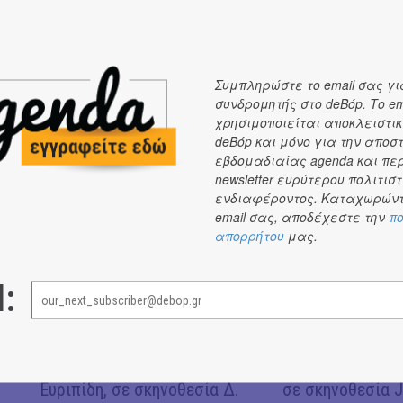
Συμπληρώστε το email σας γι
συνδρομητής στο deBόp. Το em
χρησιμοποιείται αποκλειστικ
deBόp και μόνο για την αποσ
εβδομαδιαίας agenda και πε
ΕΝΤΥΠΩΣΕΙΣ
newsletter ευρύτερου πολιτιστ
ενδιαφέροντος. Καταχωρώντ
email σας, αποδέχεστε την
πο
ΕΝΤΥΠΩΣΕΙΣ
ΕΝΤΥΠΩΣΕΙΣ
#
#
απορρήτου
μας.
l:
Είδαμε: "Άλκηστις" του
Είδαμε "Βάκχες" 
Ευριπίδη, σε σκηνοθεσία Δ.
σε σκηνοθεσία J.