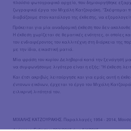
πλούσιο φωτογραφικό αρχείο, που δημιουργήθηκε εξαρχ
ζωγραφικά έργα του Μιχάλη Κατζουράκη. ''Σκέφτομαι π
διαβάζουμε στον κατάλογο της έκθεσης, να εξομολογείτ
Πρόκειται για μία αναδρομική έκθεση που δεν ακολουθε
Η έκθεση χωρίζεται σε θεματικές ενότητες, οι οποίες κ
του ενδιαφέροντος του καλλιτέχνη στη διάρκεια της π
με την ίδια, εικαστική ματιά.
Μία φράση του κυρίου Δεληβοριά κατά την ξενάγησή μα
να συμφωνήσουμε λιγότερο είναι η εξής: ''Η έκθεση λει
Και έτσι ακριβώς λειτούργησε και για εμάς αυτή η έκ
έντονων εικόνων, έρχεται το έργο του Μιχάλη Κατζουρ
ειλικρινή λιτότητά του.
ΜΙΧΑΛΗΣ ΚΑΤΖΟΥΡΑΚΗΣ. Παραλλαγές 1954 - 2014, Μουσε
Διάρκεια Έκθεσης: 29/1/2015 έως 5/4/2015