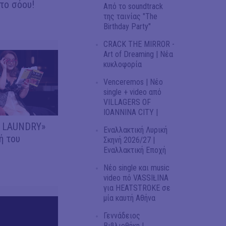
το σόου!
Από το soundtrack
της ταινίας "The
Birthday Party"
CRACK THE MIRROR -
Art of Dreaming | Νέα
κυκλοφορία
Venceremos | Νέο
single + video από
VILLAGERS OF
IOANNINA CITY |
Y LAUNDRY»
Εναλλακτική Λυρική
ή του
Σκηνή 2026/27 |
Εναλλακτική Εποχή
Νέο single και music
video πό VASSIŁINA
για HEATSTROKE σε
μία καυτή Αθήνα
Γεννάδειος
Βιβλιοθήκη |