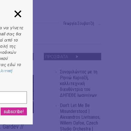
Γεωργία Σουβατζή
→
α να γίνετε
ail σας θα
ά από το
τολή της
ριοδικών
ΠΡΟΣΦΑΤΑ
ικού
ας εδώ το
λιτική
Συνομιλώντας με τη
Ρηνιώ Κυριαζή,
καλλιτεχνική
διευθύντρια του
ΔΗΠΕΘΕ Ιωαννίνων
Don't Let Me Be
Misunderstood |
Alexandros Livitsanos,
του Ευριπίδη,
Willem Dafoe, Czech
 Gardev //
Studio Orchestra |