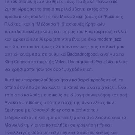
εκ του οποίου ήταν μαθητές τους. Παίξανε πάνω από
2μιση ώρες set το οποίο περιλάμβανε εκτός από
προσωπικές δουλειές του Μανωλάκη (όπως οι "Κόκκινες
Πλάκες" και η "Μέδουσα"), διασκευές Κρητικών
παραδοσιακών (ακόμη και μέρος του Ερωτόκριτου) αλλά
και αρκετά ελεύθερα jam ντυμένα με ένα modern jazz
πεπλο, τα οποία όμως ελίσσονταν -ως προς τα δικά μου
αυτιά- ανάμεσα σε ρυθμικά Badbadnotgood, ανοίγματα
King Crimson και πενιές Velvet Underground. Θα είναι κλισέ
να χρησιμοποιήσω τον όρο "ψυχεδέλεια".
Αυτό που παρακολούθησα ήταν καθαρά προοδευτικό, το
οποίο δεν έπαψε να κάνει το κοινό να ανατριχιάζει. Ένα
τρίο από καλούς μουσικούς σε άψογη συννενόηση και ροή.
Ανακαλώ εικόνες από την αρχή της συναυλίας που
ξεκίνησε με "φυσικό" delay στα πιατίνια του
Σιδηροκαστρίτη και ήμερα παιξίματα στο λαούτο από το
Μανωλάκη, για να καταλήξει σε φρενήρη riffs και
εναλλαγές σόλο μεταξύ ney και λαούτου καθώς και