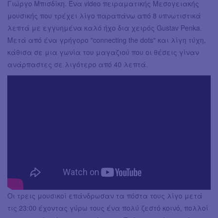
Γιώργο Μπισδίκη. Ένα video πειραματικής Μεσογειακής
μουσικής που τρέχει λίγο παραπάνω από 8 υπνωτιστικά
λεπτά με εγγυημένα καλό ήχο δια χειρός Gustav Penka.
Μετά από ένα γρήγορο "connecting the dots" και λίγη τύχη,
κάθισα σε μια γωνία του μαγαζιού που οι θέσεις γίναν
ανάρπαστες σε λιγότερο από 40 λεπτά.
Οι τρεις μουσικοί επάνδρωσαν τα πόστα τους λίγο μετά
τις 23:00 έχοντας γύρω τους ένα πολύ ζεστό κοινό, πολλοί