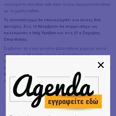
τουλάχιστον δύο drum solo όπου το ένα πραγματοποιήθηκε
με τη χρήση mallets.
Το συναπάντημα θα επαναληφθεί για άλλες δύο
Δευτέρες. Στις 13 Νοεμβρίου θα συμμετάσχει ως
καλεσμένος ο Haig Yazdjian και στις 27 ο Ζαχάρης
Σπυριδάκης.
Συμβαίνει σε έναν μεγάλο ψηλοτάβανο χώρο με καλά
ποτά και με 5€ είσοδο έχετε τη δυνατότητα να
παρακολουθήσετε ένα live γηγενούς μουσικής,
δεξιοτεχνίας αλλά και στωικότητας, του οποίου το build up
θα σας δυσκολέψει στο να παραμείνετε καθισμένοι (
fb
event link
).
Πάνος Δημητρόπουλος
→