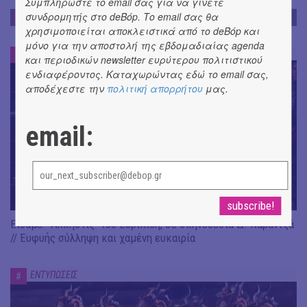
Συμπληρώστε το email σας για να γίνετε
συνδρομητής στο deBόp. Το email σας θα
ΕΝΤΥΠΩΣΕΙΣ
χρησιμοποιείται αποκλειστικά από το deBόp και
μόνο για την αποστολή της εβδομαδιαίας agenda
ΕΝΤΥΠΩΣΕΙΣ
#
και περιοδικών newsletter ευρύτερου πολιτιστικού
ενδιαφέροντος. Καταχωρώντας εδώ το email σας,
αποδέχεστε την
πολιτική απορρήτου
μας.
email:
Είδαμε: "Άλκηστις" του Ευριπίδη, σε σκηνοθεσία Δ. Καραντζά
// Ευφυής σύλληψη και χαμένη ευκαιρία
ΕΝΤΥΠΩΣΕΙΣ
#