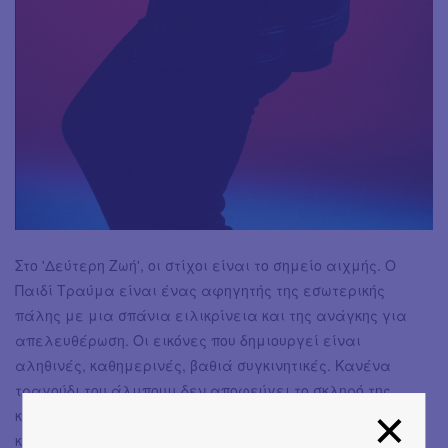
Στο 'Δεύτερη Ζωή', οι στίχοι είναι το σημείο αιχμής. Ο
Παιδί Τραύμα είναι ένας αφηγητής της εσωτερικής
πάλης με μια σπάνια ειλικρίνεια και της ανάγκης για
απελευθέρωση. Οι εικόνες που δημιουργεί είναι
αληθινές, καθημερινές, βαθιά συγκινητικές. Κανένα
τραγούδι του άλμπουμ δεν αποφεύγει το σκληρό της
καθημερινότητας. Αντίθετα γίνεται μέσο για να ειπωθεί
κάθε συναίσθημα, χωρίς υπερβολές, με τη δική του