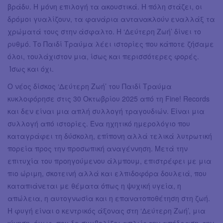
βράδυ. Η μόνη επιλογή τα ακουστικά. Η πόλη στάζει, οι
δρόμοι γυαλίζουν, τα φανάρια αντανακλούν εναλλάξ τα
χρώματά τους στην άσφαλτο. Η ‘Δεύτερη Ζωή’ δίνει το
ρυθμό. Το Παιδί Τραύμα λέει ιστορίες που κάποτε ζήσαμε
όλοι, τουλάχιστον μια, ίσως και περισσότερες φορές.
Ίσως και όχι.
Ο νέος δίσκος ‘Δεύτερη Ζωή’ του Παιδί Τραύμα
κυκλοφόρησε στις 30 Οκτωβρίου 2025 από τη Fine! Records
και δεν είναι μια απλή συλλογή τραγουδιών. Είναι μια
συλλογή από ιστορίες. Ένα ηχητικό ημερολόγιο που
καταγράφει τη δύσκολη, επίπονη αλλά τελικά λυτρωτική
πορεία προς την προσωπική αναγέννηση. Μετά την
επιτυχία του προηγούμενου άλμπουμ, επιστρέφει με μια
πιο ώριμη, σκοτεινή αλλά και ελπιδοφόρα δουλειά, που
καταπιάνεται με θέματα όπως η ψυχική υγεία, η
απώλεια, η αυτογνωσία και η επανατοποθέτηση στη ζωή.
Η φυγή είναι ο κεντρικός άξονας στη ‘Δεύτερη Ζωή’, μια
κίνηση, όμως, που δε συμβολίζει απλώς την απόδραση, την