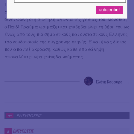
Το 'Δεύτερη Ζωή' είναι ένα γενναίο και απαραίτητο
άλμπουμ. Δεν προσφέρει εύκολες απαντήσεις, αλλά
δίνει φωνή στη σιωπηλή αγωνία της γενιάς του. Μουσικά,
ο Παιδί Τραύμα ωριμάζει και επιβεβαιώνει τη θέση του ως
ένας από τους πιο σημαντικούς και ουσιαστικούς Έλληνες
τραγουδοποιούς της σύγχρονης σκηνής. Είναι ένας δίσκος
που απαιτεί ακρόαση, καθώς κάθε επανάληψη
αποκαλύπτει νέα επίπεδα νοήματος.
Ελένη Κασούρα
→
ΕΝΤΥΠΩΣΕΙΣ
ΕΝΤΥΠΩΣΕΙΣ
#