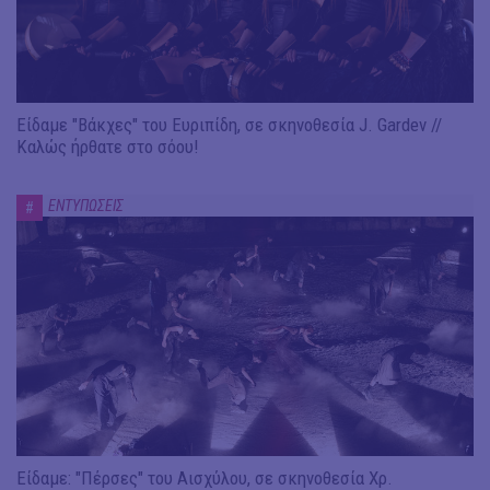
Είδαμε "Βάκχες" του Ευριπίδη, σε σκηνοθεσία J. Gardev //
Καλώς ήρθατε στο σόου!
ΕΝΤΥΠΩΣΕΙΣ
#
Είδαμε: "Πέρσες" του Αισχύλου, σε σκηνοθεσία Χρ.