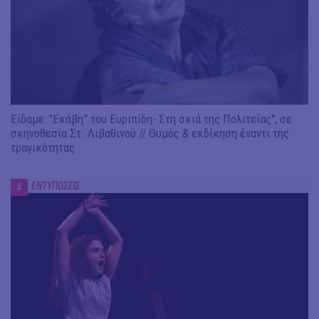
Είδαμε: "Εκάβη” του Ευριπίδη- Στη σκιά της Πολιτείας", σε
σκηνοθεσία Στ. Λιβαθινού // Θυμός & εκδίκηση έναντι της
τραγικότητας
ΕΝΤΥΠΩΣΕΙΣ
#