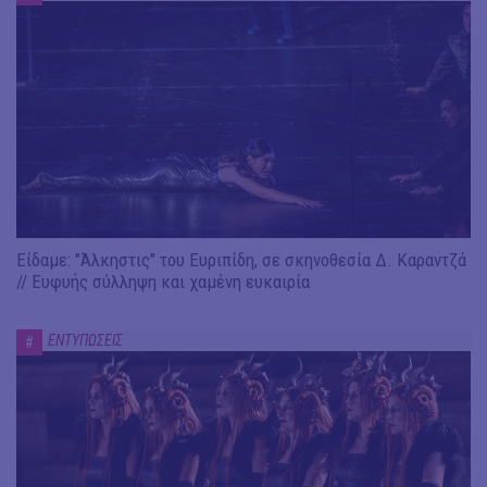
Είδαμε: "Άλκηστις" του Ευριπίδη, σε σκηνοθεσία Δ. Καραντζά
// Ευφυής σύλληψη και χαμένη ευκαιρία
ΕΝΤΥΠΩΣΕΙΣ
#