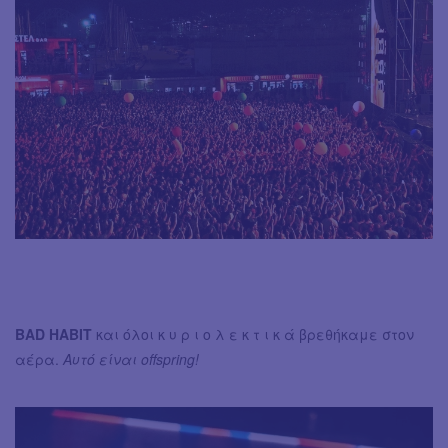
BAD HABIT
και όλοι κ υ ρ ι ο λ ε κ τ ι κ ά βρεθήκαμε στον
αέρα.
Αυτό είναι offspring!