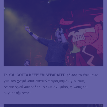
Το
YOU GOTTA KEEP' EM SEPARATED
έδωσε το έναυσμα
για τον χαμό -ουσιαστικά παροξυσμό!- για τους
απανταχού 40αρηδες, αλλά όχι μόνο, φίλους του
συγκροτήματος!