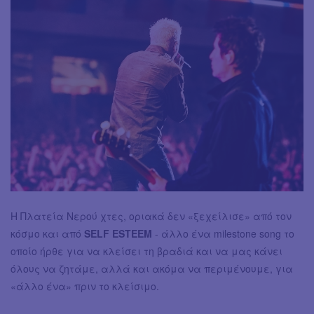
Η Πλατεία Νερού χτες, οριακά δεν «ξεχείλισε» από τον
κόσμο και από
SELF ESTEEM
- άλλο ένα milestone song το
οποίο ήρθε για να κλείσει τη βραδιά και να μας κάνει
όλους να ζητάμε, αλλά και ακόμα να περιμένουμε, για
«άλλο ένα» πριν το κλείσιμο.