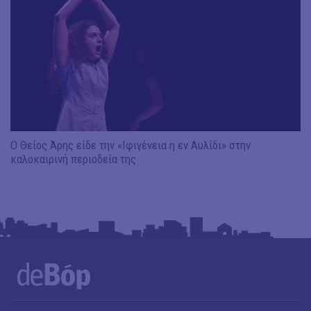
Ο Θείος Άρης είδε την «Ιφιγένεια η εν Αυλίδι» στην
καλοκαιρινή περιοδεία της