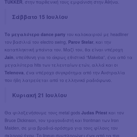
TUKKER
, στην παρθενική τους εμφάνιση στην Αθήνα.
Σάββατο 15 Ιουλίου
Το μεγαλύτερο dance party
του καλοκαιριού με headliner
τον βασιλιά του electro swing,
Parov Stelar
, και την
καταπληκτική μπάντα του. Μαζί του, θα είναι υπέροχη
Jain
, υπεύθυνη για το άκρως εθιστικό “Makeba”, ένα από τα
μεγαλύτερα hits των τελευταίων ετών, αλλά και οι
Telenova
, ένα υπέροχο συγκρότημα από την Αυστραλία
που ήδη λατρεύεται από το ελληνικό ραδιόφωνο.
Κυριακή 21 Ιουλίου
Θα φιλοξενήσουμε τους metal gods
Judas Priest
και τον
Bruce Dickinson, τον τραγουδιστή και frontman των Iron
Maiden, σε μια βραδιά-ορόσημο για τους φίλους του
σκληρού ήχου. Το lineup συμπληρώνει ένα από τα πιο