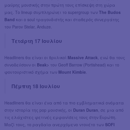
μαύρης μουσικής στην πρώτη τους επίσκεψη στη χώρα
μας. Το lineup συμπληρώνει το supergroup των
The Budos
Band
και ο soul τραγουδιστής και σταθερός συνεργάτης
του Parov Stelar, Anduze.
Τετάρτη 17 Ιουλίου
Ηeadliners θα είναι οι θρυλικοί
Massive Attack
, ενώ θα τους
συνοδεύσουν οι
Beak>
του Geoff Barrow (Portishead) και το
φουτουριστικό σχήμα των
Mount Kimbie
.
Πέμπτη 18 Ιουλίου
Ηeadliners θα είναι ένα από τα πιο εμβληματικά ονόματα
στην ιστορία της pop μουσικής, οι
Duran Duran
, σε μια από
τις ελάχιστες φετινές εμφανίσεις τους στην Ευρώπη.
Μαζί τους, το ραγδαία ανερχόμενο ντουέτο των
SOFI