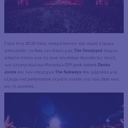
Γύρω στις 22:30 όπως αναμένονταν -και αφού είχαμε
απολαύσει τα lives των δικών μας
The Overjoyed
(καμία
απορία πλέον για τις ανά τον κόσμο περιοδείες τους!),
των ηλεκτρισμένων Καναδών DIY punk rockers
Danko
Jones
και των υπέροχων
The Subways
που χάρισαν μία
εξαιρετική performance γεμάτη αγάπη για τους fans τους
και τη μουσική...