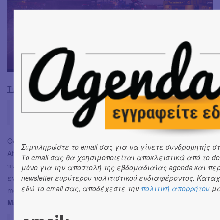
Τι ακόμη αναμένουμε φέτος από το Release:
Παρασκευή 14 Ιουνίου
Θα πραγματοποιηθεί η πρώτη metal βραδιά του Release
Συμπληρώστε το email σας για να γίνετε συνδρομητής στ
Athens 2024. Headliners θα είναι οι
Megadeth
, ένα από τα
Το email σας θα χρησιμοποιείται αποκλειστικά από το de
πιο καθοριστικά συγκροτήματα στην ιστορία της σκηνής,
μόνο για την αποστολή της εβδομαδιαίας agenda και πε
newsletter ευρύτερου πολιτιστικού ενδιαφέροντος. Κατ
ενώ μαζί τους θα είναι οι βάρδοι του progressive power
εδώ το email σας, αποδέχεστε την
πολιτική απορρήτου
μα
metal,
Blind Guardian
, και το εκρηκτικό τρίο των
Grand
Magus
.