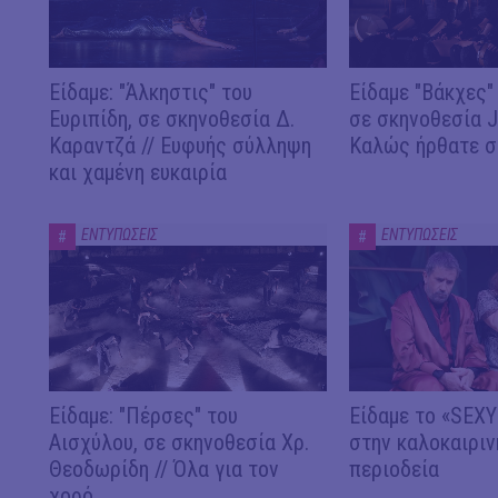
Είδαμε: "Άλκηστις" του
Είδαμε "Βάκχες" 
Ευριπίδη, σε σκηνοθεσία Δ.
σε σκηνοθεσία J.
Καραντζά // Ευφυής σύλληψη
Καλώς ήρθατε σ
και χαμένη ευκαιρία
ΕΝΤΥΠΩΣΕΙΣ
ΕΝΤΥΠΩΣΕΙΣ
#
#
Είδαμε: "Πέρσες" του
Είδαμε το «SEX
Αισχύλου, σε σκηνοθεσία Χρ.
στην καλοκαιριν
Θεοδωρίδη // Όλα για τον
περιοδεία
χορό