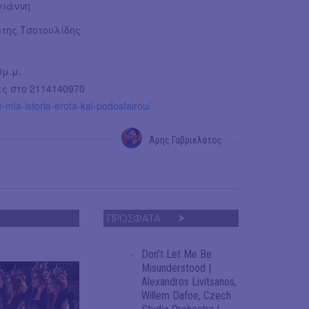
γιάννη
της Τσοτουλίδης
0μ.μ.
ς στο 2114140970
-mia-istoria-erota-kai-podosfairou/
Άρης Γαβριελάτος
→
ΠΡΟΣΦΑΤΑ
Don't Let Me Be
Misunderstood |
Alexandros Livitsanos,
Willem Dafoe, Czech