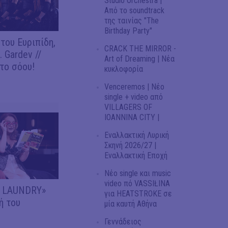
Studio Orchestra |
Από το soundtrack
της ταινίας "The
Birthday Party"
του Ευριπίδη,
CRACK THE MIRROR -
 Gardev //
Art of Dreaming | Νέα
το σόου!
κυκλοφορία
Venceremos | Νέο
single + video από
VILLAGERS OF
IOANNINA CITY |
Εναλλακτική Λυρική
Σκηνή 2026/27 |
Εναλλακτική Εποχή
Νέο single και music
video πό VASSIŁINA
Y LAUNDRY»
για HEATSTROKE σε
ή του
μία καυτή Αθήνα
Γεννάδειος