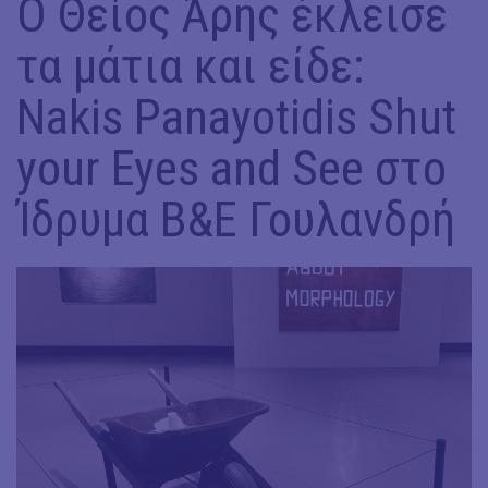
Ο Θείος Άρης έκλεισε
τα μάτια και είδε:
Nakis Panayotidis Shut
your Eyes and See στο
Ίδρυμα Β&Ε Γουλανδρή