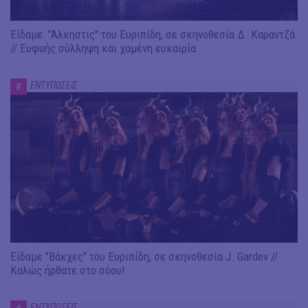
Είδαμε: "Άλκηστις" του Ευριπίδη, σε σκηνοθεσία Δ. Καραντζά
// Ευφυής σύλληψη και χαμένη ευκαιρία
ΕΝΤΥΠΩΣΕΙΣ
#
Είδαμε "Βάκχες" του Ευριπίδη, σε σκηνοθεσία J. Gardev //
Καλώς ήρθατε στο σόου!
ΕΝΤΥΠΩΣΕΙΣ