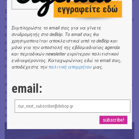
Στην πιο πρόσφατη φάση της δουλειάς του κυριαρχούν οι
πίνακες ζωγραφικής, όχι όμως με τη συμβατική έννοια του
όρου: το 2017-18 ξεκινά να ασχολείται με την εικόνα-
Συμπληρώστε το email σας για να γίνετε
συνδρομητής στο deBόp. Το email σας θα
κείμενο, μια διαδικασία επικόλλησης σε μεγάλες
χρησιμοποιείται αποκλειστικά από το deBόp και
επιφάνειες γραπτών μηνυμάτων που δίνουν τροφή για
μόνο για την αποστολή της εβδομαδιαίας agenda
σκέψη. Αν το καλοσκεφτούμε συμβάδισε με την εποχή και
και περιοδικών newsletter ευρύτερου πολιτιστικού
ήταν... μάλλον μπροστά της, όπως άλλωστε πρέπει να
ενδιαφέροντος. Καταχωρώντας εδώ το email σας,
είναι ένας καλλιτέχνης.
αποδέχεστε την
πολιτική απορρήτου
μας.
Όπως είπα, κάτι που απασχολεί τον Παναγιωτίδη στο
σύνολο του έργου του είναι η έννοια του χρόνου, τον οποίο
email:
αντιλαμβάνεται ως ροή και παύση, ως στιγμή και
αιωνιότητα. Αντίστοιχα, πεποίθησή του είναι ότι ένα
ολοκληρωμένο έργο τέχνης δεν μπορεί ποτέ να γίνει
πλήρως αντιληπτό από μια σταθερή οπτική γωνία.