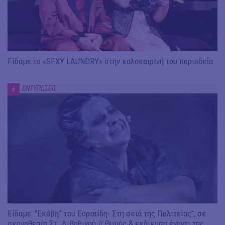
Είδαμε το «SEXY LAUNDRY» στην καλοκαιρινή του περιοδεία
ΕΝΤΥΠΩΣΕΙΣ
#
Είδαμε: "Εκάβη” του Ευριπίδη- Στη σκιά της Πολιτείας", σε
σκηνοθεσία Στ. Λιβαθινού // Θυμός & εκδίκηση έναντι της