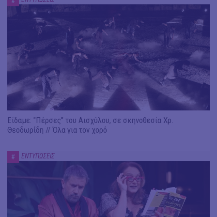
#
Είδαμε: "Πέρσες" του Αισχύλου, σε σκηνοθεσία Χρ.
Θεοδωρίδη // Όλα για τον χορό
ΕΝΤΥΠΩΣΕΙΣ
#