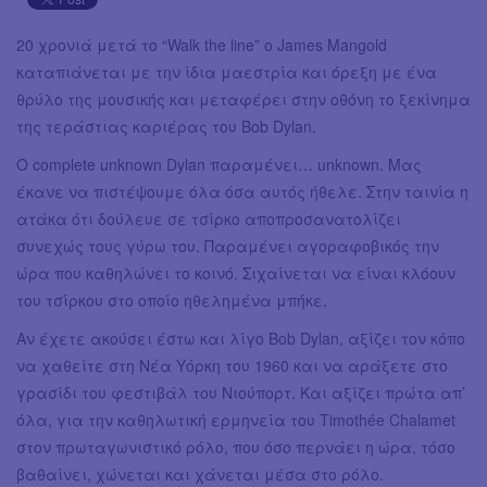
20 χρονιά μετά το “Walk the line” o James Mangold
καταπιάνεται με την ίδια μαεστρία και όρεξη με ένα
θρύλο της μουσικής και μεταφέρει στην οθόνη το ξεκίνημα
της τεράστιας καριέρας του Bob Dylan.
Ο complete unknown Dylan παραμένει… unknown. Μας
έκανε να πιστέψουμε όλα όσα αυτός ήθελε. Στην ταινία η
ατάκα ότι δούλευε σε τσίρκο αποπροσανατολίζει
συνεχώς τους γύρω του. Παραμένει αγοραφοβικός την
ώρα που καθηλώνει το κοινό. Σιχαίνεται να είναι κλόουν
του τσίρκου στο οποίο ηθελημένα μπήκε.
Αν έχετε ακούσει έστω και λίγο Bob Dylan, αξίζει τον κόπο
να χαθείτε στη Νέα Υόρκη του 1960 και να αράξετε στο
γρασίδι του φεστιβάλ του Νιούπορτ. Και αξίζει πρώτα απ’
όλα, για την καθηλωτική ερμηνεία του Timothée Chalamet
στον πρωταγωνιστικό ρόλο, που όσο περνάει η ώρα, τόσο
βαθαίνει, χώνεται και χάνεται μέσα στο ρόλο.