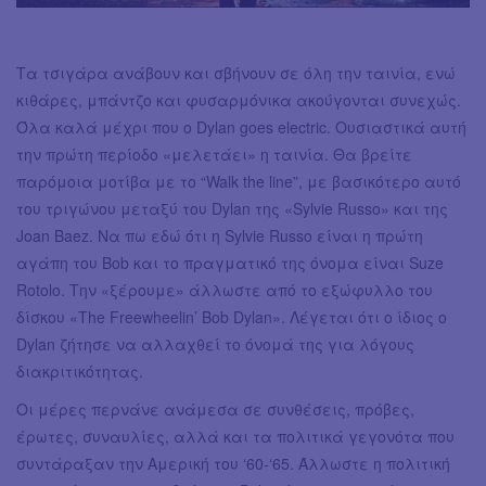
Τα τσιγάρα ανάβουν και σβήνουν σε όλη την ταινία, ενώ
κιθάρες, μπάντζο και φυσαρμόνικα ακούγονται συνεχώς.
Όλα καλά μέχρι που ο Dylan goes electric. Ουσιαστικά αυτή
την πρώτη περίοδο «μελετάει» η ταινία. Θα βρείτε
παρόμοια μοτίβα με το “Walk the line”, με βασικότερο αυτό
του τριγώνου μεταξύ του Dylan της «Sylvie Russo» και της
Joan Baez. Να πω εδώ ότι η Sylvie Russo είναι η πρώτη
αγάπη του Bob και το πραγματικό της όνομα είναι Suze
Rotolo. Την «ξέρουμε» άλλωστε από το εξώφυλλο του
δίσκου «The Freewheelin’ Bob Dylan». Λέγεται ότι ο ίδιος ο
Dylan ζήτησε να αλλαχθεί το όνομά της για λόγους
διακριτικότητας.
Οι μέρες περνάνε ανάμεσα σε συνθέσεις, πρόβες,
έρωτες, συναυλίες, αλλά και τα πολιτικά γεγονότα που
συντάραξαν την Αμερική του ‘60-‘65. Άλλωστε η πολιτική