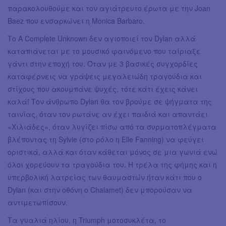
παρακολουθούμε και τον αγιάτρευτο έρωτα με την Joan
Baez που ενσαρκώνει η Monica Barbaro.
Το A Complete Unknown δεν αγιοποιεί τον Dylan αλλά
καταπιάνεται με το μουσικό φαινόμενο που ταίριαξε
γάντι στην εποχή του. Όταν με 3 βασικές συγχορδίες
καταφέρνεις να γράψεις μεγαλειώδη τραγούδια και
στίχους που ακουμπάνε ψυχές, τότε κάτι έχεις κάνει
καλά! Τον άνθρωπο Dylan θα τον βρούμε σε ψήγματα της
ταινίας, όταν τον ρωτάνε αν έχει παιδιά και απαντάει
«Χιλιάδες», όταν λυγίζει πίσω από τα συρματοπλέγματα
βλέποντας τη Sylvie (στο ρόλο η Elle Fanning) να φεύγει
οριστικά, αλλά και όταν κάθεται μόνος σε μια γωνιά ενώ
όλοι χορεύουν τα τραγούδια του. H τρέλα της φήμης και η
υπερβολική λατρείας των θαυμαστών ήταν κάτι που ο
Dylan (και στην οθόνη ο Chalamet) δεν μπορούσαν να
αντιμετωπίσουν.
Τα γυαλιά ηλίου, η Triumph μοτοσυκλέτα, το