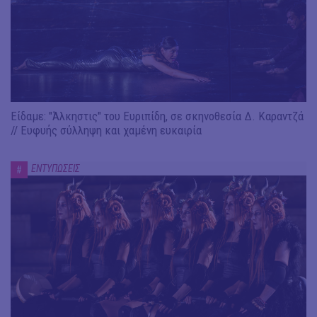
Είδαμε: "Άλκηστις" του Ευριπίδη, σε σκηνοθεσία Δ. Καραντζά
// Ευφυής σύλληψη και χαμένη ευκαιρία
ΕΝΤΥΠΩΣΕΙΣ
#