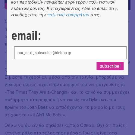
και περιοδικών newsletter ευρύτερου πολιτιστικού
ενδιαφέροντος. Καταχωρώντας εδώ το email σας,
αποδέχεστε την
πολιτική απορρήτου
μας.
Στο δια ταύτα. Είναι ενδεικτικό ότι μου άρεσε πολύ και το
ήξερα από τη στιγμή που γνωστός κριτικός έβαλε 2.5 στα
email:
5. Προφανώς και πρόκειται για μια κάποια αποθέωση και
προφανώς ο Dylan εμφανίζεται ως φοβερή ατομάρα,
larger than life. Ξέρετε τι όμως; Μάλλον ήταν και είναι!
Η αποτύπωση μουσικών ιστοριών, δηλαδή ωραίων ιστοριών
ζωής, τέχνης, δημιουργίας προσωπικά με μαγεύουν.
Είμαστε τυχεροί αν μέσα από την ταινία, μπορούμε να
γίνουμε συμμέτοχοι στην ομορφιά του να τραγουδάς το
«The Times They Are a-Changin» και το κοινό να συμμετέχει
αυθόρμητα στο ρεφρέν ή να ακούς τον Dylan και την
πρώην του Joan Baez να αποδέχονται το μοιραίο με τους
στίχους του «It Ain’t Me Babe».
Θέλω να δω αν θα σηκώσει κάποιο Όσκαρ. Όχι ότι παίζει
κανένα ρόλο στο τέλος της ημέρας. Ίσως μείνει στα