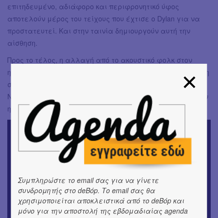
επιτηδευμένο, αδιάφορο και περιφρονητικό ύφος
αποτελούν μέρος του τείχους που έχτισε ο Dylan για να
προστατευτεί. Και στην ταινία δημιουργούν αυτή την
αίσθηση.
Προς το τέλος, η αλλαγή από το ακουστικό φολκ στον
ηλεκτρικό ρυθμό του Dylan θα φέρει τρομερή αναστάτωση
στους φανατικούς του. Το 1965 στο Φεστιβάλ Φολκ του
Νιούπορτ θα γίνει ο κακός χαμός καθώς ο Dylan πιάνει την
ηλεκτρική κιθάρα απορρίπτοντας την αγνότητα του φολκ.
Συμπληρώστε το email σας για να γίνετε
συνδρομητής στο deBόp. Το email σας θα
χρησιμοποιείται αποκλειστικά από το deBόp και
μόνο για την αποστολή της εβδομαδιαίας agenda