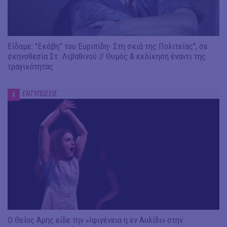
Είδαμε: "Εκάβη” του Ευριπίδη- Στη σκιά της Πολιτείας", σε
σκηνοθεσία Στ. Λιβαθινού // Θυμός & εκδίκηση έναντι της
τραγικότητας
ΕΝΤΥΠΩΣΕΙΣ
#
Ο Θείος Άρης είδε την «Ιφιγένεια η εν Αυλίδι» στην