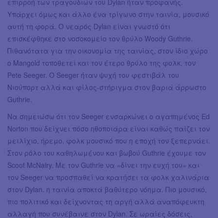
επιρροή των τραγουδιών του Dylan ήταν προφανής.
Υπάρχει όμως και άλλο ένα τρίγωνο στην ταινία, μουσικό
αυτή τη φορά. Ο νεαρός Dylan είναι γνωστό ότι
επισκέφθηκε στο νοσοκομείο τον θρύλο Woody Guthrie.
Πιθανότατα για την οικονομία της ταινίας, στον ίδιο χώρο
ο Mangold τοποθετεί και τον έτερο θρύλο της φολκ, τον
Pete Seeger. Ο Seeger ήταν ψυχή του φεστιβάλ του
Νιούπορτ αλλά και φίλος-στήριγμα στον βαριά άρρωστο
Guthrie.
Να σημειώσω ότι τον Seeger ενσαρκώνει ο αγαπημένος Ed
Norton που δείχνει πόσο ηθοποιάρα είναι καθώς παίζει τον
μειλίχιο, ήρεμο, φολκ μουσικό που η εποχή τον ξεπερνάει.
Στον ρόλο του καθηλωμένου και βωβού Guthrie έχουμε τον
Scoot McNairy. Με τον Guthrie να «δίνει την ευχή του» και
τον Seeger να προσπαθεί να κρατήσει τα φολκ χαλινάρια
στον Dylan. η ταινία αποκτά βαθύτερο νόημα. Πιο μουσικό,
πιο πολιτικό και δείχνοντας τη αργή αλλά αναπόφευκτη
αλλαγή που συνέβαινε στον Dylan. Σε ωραίες δόσεις,