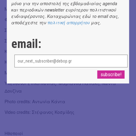
μόνο για την αποστολή της εβδομαδιαίας agenda
Μουσική: Ζήσης Σέγκλιας
και περιοδικών newsletter ευρύτερου πολιτιστικού
ενδιαφέροντος. Καταχωρώντας εδώ το email σας,
Φωτισμοί: Κώστας Μπεθάνης
αποδέχεστε την
πολιτική απορρήτου
μας.
Σύμβουλος δραματουργίας: Ιωάννα Ρεμεδιάκη
email:
Σύμβουλος θεατρολόγος: Μαρία Σικιτάνο
Κατασκευή κοστουμιών: Ελένη Χασιώτη
Κατασκευή σκηνικού: Απόστολος Ζερδεβάς
Μακιγιάζ: Βιργινία Τσιχλάκη
Υπεύθυνοι επικοινωνίας: Μαριάννα Παπάκη, Νώντα
Δουζίνα
Photo credits: Αντωνία Κάντα
Video credits: Στέφανος Κοσμίδης
Ηθοποιοί