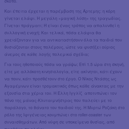
σκοπό.
Και έπειτα έρχεται η παρέμβαση της Άρτεμης: η κόρη
γίνεται ελάφι. Η μεγάλη «μαγική λύση» της τραγωδίας.
Γίνεται πράγματι; Ή είναι ένας τρόπος να απαλυνθεί η
συλλογική ενοχή; Και τελικά, πόσα ελάφια θα
χρειάζονταν για να αντικαταστήσουν όλα τα παιδιά που
θυσιάζονται στους πολέμους, ώστε να φυσήξει ούριος
άνεμος σε κάθε λογής πολεμικά σχέδια;
Για τους ηθοποιούς πόσα να γράψω; Επί 1.5 ώρα στη σκηνή,
είτε με αλλόκοτη κινησιολογία, είτε ακίνητοι, κάτι έχουν
να πουν, κάτι προσθέτουν στο έργο. Ο Νίκος Ντάσης ως
Αγαμέμνων είναι τρομακτικός όπως κάθε άνακτας με την
εξουσία στα χέρια του. Η Έλλη Ιγγλίζ αποτυπώνει τον
πόνο της μάνας-Κλυταιμνήστρας που παλεύει με το
παράλογο, το θάνατο του παιδιού της. Η Μυρτώ Ροζάκη στο
ρόλο της Ιφιγένειας κουμπώνει στο roller-coaster των
συναισθημάτων. Από νύφη σε υποκείμενο θυσίας, από
παρθένα σε ελάφι.