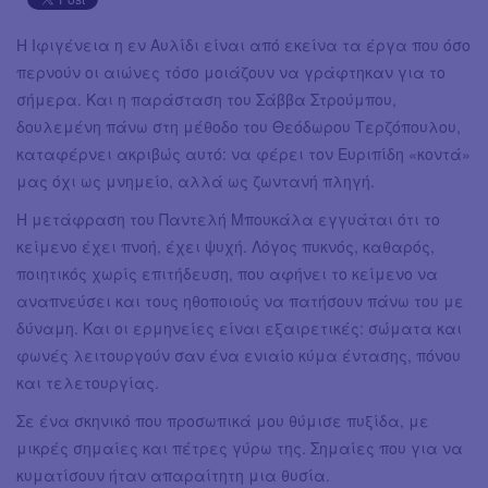
Η Ιφιγένεια η εν Αυλίδι είναι από εκείνα τα έργα που όσο
περνούν οι αιώνες τόσο μοιάζουν να γράφτηκαν για το
σήμερα. Και η παράσταση του Σάββα Στρούμπου,
δουλεμένη πάνω στη μέθοδο του Θεόδωρου Τερζόπουλου,
καταφέρνει ακριβώς αυτό: να φέρει τον Ευριπίδη «κοντά»
μας όχι ως μνημείο, αλλά ως ζωντανή πληγή.
Η μετάφραση του Παντελή Μπουκάλα εγγυάται ότι το
κείμενο έχει πνοή, έχει ψυχή. Λόγος πυκνός, καθαρός,
ποιητικός χωρίς επιτήδευση, που αφήνει το κείμενο να
αναπνεύσει και τους ηθοποιούς να πατήσουν πάνω του με
δύναμη. Και οι ερμηνείες είναι εξαιρετικές: σώματα και
φωνές λειτουργούν σαν ένα ενιαίο κύμα έντασης, πόνου
και τελετουργίας.
Σε ένα σκηνικό που προσωπικά μου θύμισε πυξίδα, με
μικρές σημαίες και πέτρες γύρω της. Σημαίες που για να
κυματίσουν ήταν απαραίτητη μια θυσία.