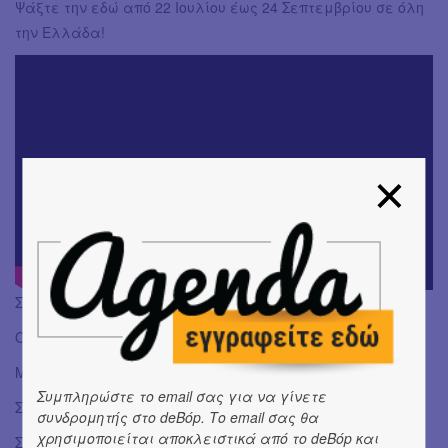
Ψάξτε την εδώ από 22 Ιουλίου έως 24 Σεπτεμβρίου σε όλη
την Ελλάδα!
Συντελεστές
Ομάδα Σημείο Μηδέν
Μετάφραση: Παντελής Μπουκάλας
Συμπληρώστε το email σας για να γίνετε
Σκηνοθεσία: Σάββας Στρούμπος
συνδρομητής στο deBόp. Το email σας θα
χρησιμοποιείται αποκλειστικά από το deBόp και
Σκηνικά/Κοστούμια: Κατερίνα Παπαγεωργίου