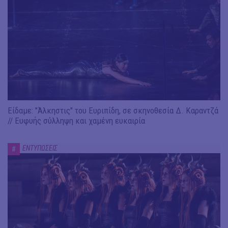
Είδαμε: "Άλκηστις" του Ευριπίδη, σε σκηνοθεσία Δ. Καραντζά
// Ευφυής σύλληψη και χαμένη ευκαιρία
ΕΝΤΥΠΩΣΕΙΣ
#