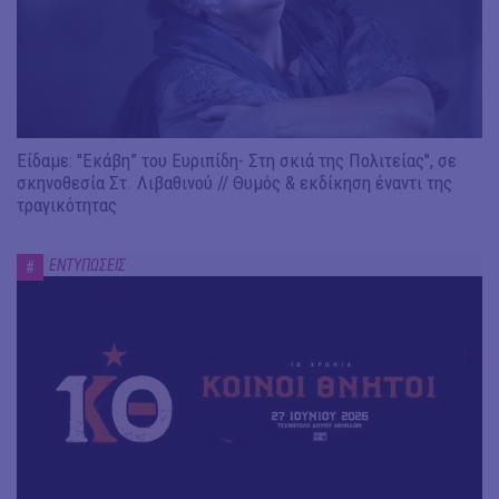
Είδαμε: "Εκάβη” του Ευριπίδη- Στη σκιά της Πολιτείας", σε
σκηνοθεσία Στ. Λιβαθινού // Θυμός & εκδίκηση έναντι της
τραγικότητας
ΕΝΤΥΠΩΣΕΙΣ
#