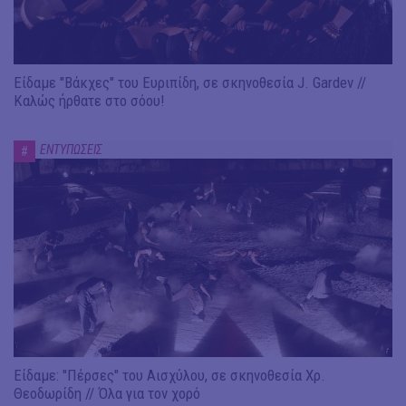
Είδαμε "Βάκχες" του Ευριπίδη, σε σκηνοθεσία J. Gardev //
Καλώς ήρθατε στο σόου!
ΕΝΤΥΠΩΣΕΙΣ
#
Είδαμε: "Πέρσες" του Αισχύλου, σε σκηνοθεσία Χρ.
Θεοδωρίδη // Όλα για τον χορό