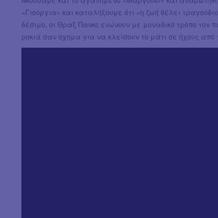
«Γιούργια» και καταλήξουμε ότι «η ζωή θέλει τραγούδια
δέσιμο, οι Θραξ Πανκc ενώνουν με μοναδικό τρόπο τον π
ροκιά σαν όχημα για να κλείσουν το μάτι σε ήχους από