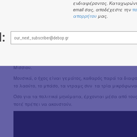
Waste. Ενδιάμεσα συνθήματα για την Παλαιστίνη και τ
ενδιαφέροντος. Καταχωρώντ
email σας, αποδέχεστε την
πο
Με ρίζες στο παλιό καλό Low Bap όταν είχε κάτι να πει, κ
απορρήτου
μας.
δεν μας αφήνουν στιγμή ήσυχους. Αν δεν είσαι «No Polit
ελπίσεις.
l:
Από το «Χιπ Χοπ της Μεσογείου» στα «Μέγαρα» (τι τρα
Μανωλάδα» και ταξιδέψαμε με τον «Κόρτο Μαλτέζε». Μ
περιπλανηθήκαμε στου «Κόσμου τα Λιμάνια» μας ισοπέ
και το τραγούδι «Του Χρόνη» που προσωπικά με συγκινε
Μίσσιου.
Μουσικά, ο ήχος είναι γεμάτος, καθαρός παρά τα δια
το λαούτο, το μπάσο, τα ντραμς συν τα τρία μικρόφωνα.
Όσο για τα πολιτικά μηνύματα, έρχονται μέσα από τους
ποτέ πρέπει να ακουστούν.