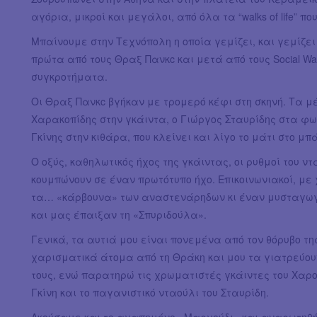
αγόρια, μικροί και μεγάλοι, από όλα τα “walks of life” πο
Μπαίνουμε στην Τεχνόπολη η οποία γεμίζει, και γεμίζει
πρώτα από τους Θραξ Πανκc και μετά από τους Social Wast
συγκροτήματα.
Οι Θραξ Πανκc βγήκαν με τρομερό κέφι στη σκηνή. Τα μ
Χαρακοπίδης στην γκάιντα, ο Γιώργος Σταυρίδης στα φων
Γκίνης στην κιθάρα, που κλείνει και λίγο το μάτι στο μπ
Ο οξύς, καθηλωτικός ήχος της γκάιντας, οι ρυθμοί του ντ
κουμπώνουν σε έναν πρωτότυπο ήχο. Επικοινωνιακοί, με 
τα… «κάρβουνα» των αναστενάρηδων κι έναν μυσταγωγι
και μας έπαιξαν τη «Σπυριδούλα».
Γενικά, τα αυτιά μου είναι πονεμένα από τον θόρυβο τ
χαρισματικά άτομα από τη Θράκη και μου τα γιατρεύου
τους, ενώ παρατηρώ τις χρωματιστές γκάιντες του Χαροκ
Γκίνη και το παγανιστικό νταούλι του Σταυρίδη.
Ακούσαμε και το αγαπημένο «Μαργούδι» και αναρωτηθή