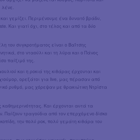
υ λένε.
 και γεμίζει. Περιμένουμε ένα δυνατό βράδυ,
e. Και γιατί όχι, στο τέλος και από τα δύο
έλη του συγκροτήματος είναι ο Βαΐτσης
ητικά, στο νταούλι και τη λύρα και ο Πάνος
άσο παίξιμό της.
αουλιού και η ροκιά της κιθάρας έρχονται και
χιούμορ, ορεξάτοι για live, μας πέρασαν από
κό ρυθμό, μας χόρεψαν με θρακιώτικη Ντρίστα
ης καθημερινότητας. Και έρχονται αυτά τα
ν. Παίζουν τραγούδια από τον επερχόμενο δίσκο
οπίδη, την πολύ ροκ, πολύ γεμάτη κιθάρα του
καμε «πως κοιμάσαι μοναχή;» πριν πούμε