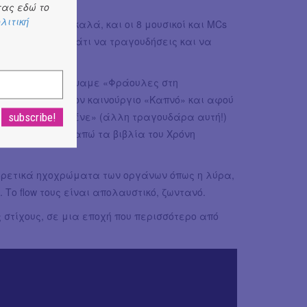
ον Παύλο Φύσσα.
ας εδώ το
λιτική
αι το είχε πει καλά, και οι 8 μουσικοί και MCs
ica», εδώ έχεις κάτι να τραγουδήσεις και να
γουδάρα!). Μαζέψαμε «Φράουλες στη
ας είπαν και τον καινούργιο «Καπνό» και αφού
δωσαν με το «Λένε» (άλλη τραγουδάρα αυτή!)
ί πολύ καθώς αγαπώ τα βιβλία του Χρόνη
φορετικά ηχοχρώματα των οργάνων όπως η λύρα,
 Το flow τους είναι απολαυστικό, ζωντανό.
 στίχους, σε μια εποχή που περισσότερο από