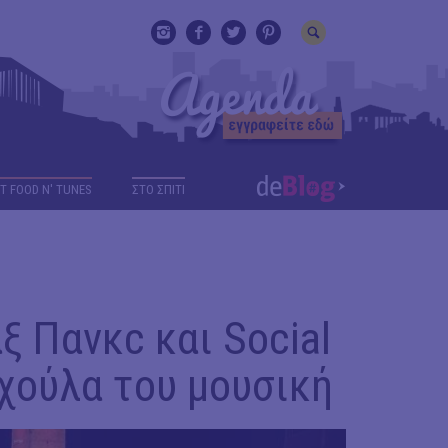
T FOOD N' TUNES
ΣΤΟ ΣΠΙΤΙ
ξ Πανκc και Social
υχούλα του μουσική