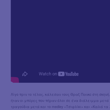
Λίγο πριν το τέλος, κάλεσαν τους Θραξ Πανκc στη σκηνή
ήταν οι μπύρες που πήραν όλοι σε ένα διάλειμμα μετά 
τραγούδια μετά και το medley «Τσιφλίκι» και «Καλά τα