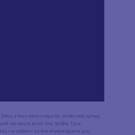
. Όπως είπαν αστειευόμενοι, συνδετικός κρίκος
από την πρώτη κοινή τους πρόβα. Τρία
 λέει το αηδόνι» τα δυο συγκροτήματα μας