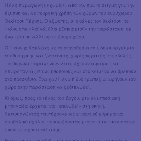
Η όλη παραγωγή ξεχωρίζει από την πρώτη στιγμή για την
έξυπνη και λειτουργική χρήση των χώρων του ευρύχωρου
Θεάτρου Τέχνης. Ο εξώστης, οι σκάλες του θεάτρου, το
πιάνο στα πλαϊνά, όλα εξυπηρετούν την παράσταση, σε
ένα -έτσι κι αλλιώς- υπέροχο χώρο.
Ο Γιάννης Κακλέας με τη σκηνοθεσία του, δημιουργεί μια
αίσθηση ροής και ζωντάνιας, χωρίς περιττές υπερβολές.
Τα σκηνικά παραμένουν λιτά, σχεδόν αφαιρετικά,
επιτρέποντας στους ηθοποιούς και στο κείμενο να βρεθούν
στο προσκήνιο. Ένα χαλί, ένα ή δυο τραπέζια αφήνουν τον
χώρο στην παράσταση να ξεδιπλωθεί.
Κι όμως, προς το τέλος του έργου, μια εντυπωσιακή
μπουγάδα έρχεται να «απλωθεί» στη σκηνή,
λειτουργώντας ταυτόχρονα ως εικαστικό εύρημα και
συμβολικό σχόλιο, προσφέροντας μια από τις πιο δυνατές
εικόνες της παράστασης.
Ιδιαίτερη μνεία αξίζει στη χρήση ιταλικών τραγουδιών