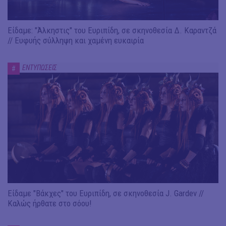
Είδαμε: "Άλκηστις" του Ευριπίδη, σε σκηνοθεσία Δ. Καραντζά
// Ευφυής σύλληψη και χαμένη ευκαιρία
ΕΝΤΥΠΩΣΕΙΣ
#
Είδαμε "Βάκχες" του Ευριπίδη, σε σκηνοθεσία J. Gardev //
Καλώς ήρθατε στο σόου!