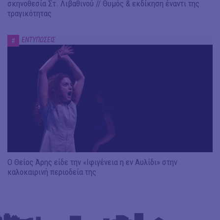
σκηνοθεσία Στ. Λιβαθινού // Θυμός & εκδίκηση έναντι της
τραγικότητας
ΕΝΤΥΠΩΣΕΙΣ
#
Ο Θείος Άρης είδε την «Ιφιγένεια η εν Αυλίδι» στην
καλοκαιρινή περιοδεία της