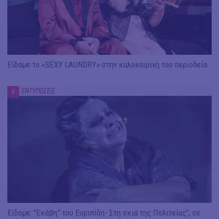
Είδαμε το «SEXY LAUNDRY» στην καλοκαιρινή του περιοδεία
ΕΝΤΥΠΩΣΕΙΣ
#
Είδαμε: "Εκάβη” του Ευριπίδη- Στη σκιά της Πολιτείας", σε