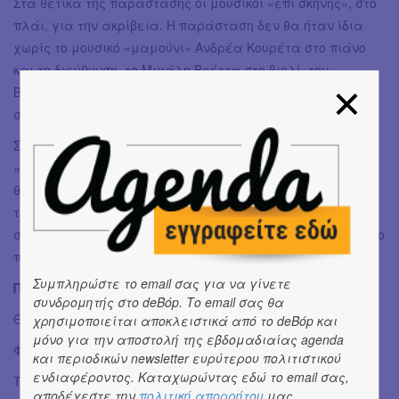
Στα θετικά της παράστασης οι μουσικοί «επί σκηνής», στο
πλάι, για την ακρίβεια. Η παράσταση δεν θα ήταν ίδια
χωρίς το μουσικό «μαμούνι» Ανδρέα Κουρέτα στο πιάνο
και τη διεύθυνση, το Μιχάλη Βρέττα στο βιολί, τον
Βαγγέλη Ντουμανά στην κιθάρα και τον Ηλία Σαμαρτζή
στα ντραμς.
Συνολικά, πρόκειται για μια παράσταση που θα πάει
«σφαίρα» γιατί εμπεριέχει όλα όσα θέλουμε από το
θέατρο. Το χιούμορ, την τριβή με σοβαρά ζητήματα και
την απόδοση όλων αυτών με τρόπο ξεχωριστό από τον
σκηνοθέτη και την ομάδα παραγωγής αλλά και ένα θίασο
που έχει δουλέψει και φαίνεται.
Συμπληρώστε το email σας για να γίνετε
Πληροφορίες
συνδρομητής στο deBόp. Το email σας θα
Θέατρο Τέχνης Καρόλου Κουν, Σκηνή Φρυνίχου
χρησιμοποιείται αποκλειστικά από το deBόp και
μόνο για την αποστολή της εβδομαδιαίας agenda
Φρυνίχου 14
και περιοδικών newsletter ευρύτερου πολιτιστικού
ενδιαφέροντος. Καταχωρώντας εδώ το email σας,
Τετάρτη & Κυριακή: 19:00
αποδέχεστε την
πολιτική απορρήτου
μας.