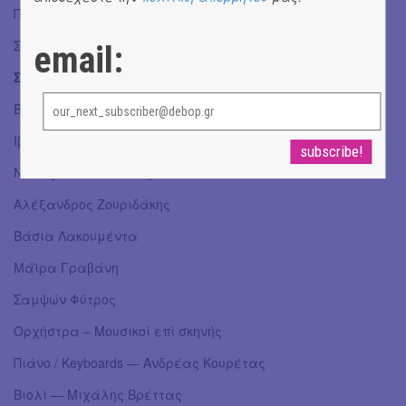
Πέμπτη & Παρασκευή: 21:00
Σάββατο: 18:00 | 21:00
email:
Συντελεστές
Βερόνικα Δαβάκη
Ιβάν Σβιτάϊλο
Ντίνος Ποντικόπουλος
Αλέξανδρος Ζουριδάκης
Βάσια Λακουμέντα
Μάϊρα Γραβάνη
Σαμψών Φύτρος
Ορχήστρα – Μουσικοί επί σκηνής
Πιάνο / Keyboards — Ανδρέας Κουρέτας
Βιολί — Μιχάλης Βρέττας