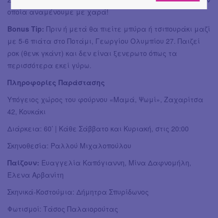
οποία αναμένουμε με χαρά!
Bonus Tip:
Πριν ή μετά θα πιείτε μπύρα ή τσιπουράκι μαζί
με 5-6 πιάτα στο Ποτάμι, Γεωργίου Ολυμπίου 27. Παιζεί
ροκ (θενκ γκάντ) και δεν είναι ξενερωτο όπως τα
περισσότερα εκεί γύρω.
Πληροφορίες Παράστασης
Υπόγειος χώρος του φούρνου «Μαμά, Ψωμί», Ζαχαρίτσα
42, Κουκάκι
Διάρκεια: 60’ | Κάθε Σάββατο και Κυριακή, στις 20:00
Σκηνοθεσία: Ραλλού Μιχαλοπούλου
Παίζουν:
Ευαγγελία Καπόγιαννη, Μίνα Δαφνομήλη,
Έλενα Αρβανίτη
Σκηνικά-Κοστούμια: Δήμητρα Σπυρίδωνος
Φωτισμοί: Τάσος Παλαιορούτας