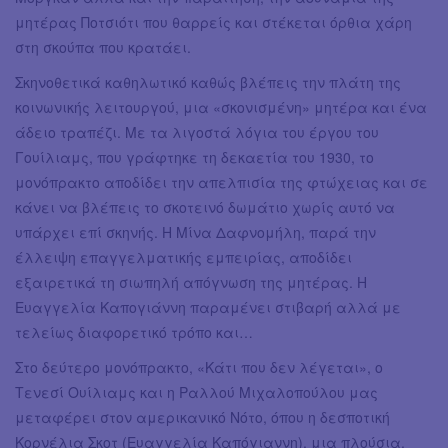
μητέρας Ποτσιότι που θαρρείς και στέκεται όρθια χάρη
στη σκούπα που κρατάει.
Σκηνοθετικά καθηλωτικό καθώς βλέπεις την πλάτη της
κοινωνικής λειτουργού, μια «σκονισμένη» μητέρα και ένα
άδειο τραπέζι. Με τα λιγοστά λόγια του έργου του
Γουίλιαμς, που γράφτηκε τη δεκαετία του 1930, το
μονόπρακτο αποδίδει την απελπισία της φτώχειας και σε
κάνει να βλέπεις το σκοτεινό δωμάτιο χωρίς αυτό να
υπάρχει επί σκηνής. Η Μίνα Δαφνομήλη, παρά την
έλλειψη επαγγελματικής εμπειρίας, αποδίδει
εξαιρετικά τη σιωπηλή απόγνωση της μητέρας. Η
Ευαγγελία Καπογιάννη παραμένει στιβαρή αλλά με
τελείως διαφορετικό τρόπο και…
Στο δεύτερο μονόπρακτο, «Κάτι που δεν λέγεται», ο
Τενεσί Ουίλιαμς και η Ραλλού Μιχαλοπούλου μας
μεταφέρει στον αμερικανικό Νότο, όπου η δεσποτική
Κορνέλια Σκοτ (Ευαγγελία Καπόγιαννη), μια πλούσια,