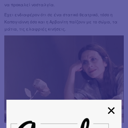
να προκαλεί νοσταλγία.
Έχει ενδιαφέρον ότι σε ένα στατικό θεατρικό, τόσο η
Καπογιάννη όσο και η Αρβανίτη παίζουν με το σώμα, τα
μάτια, τις ελαφριές κινήσεις.