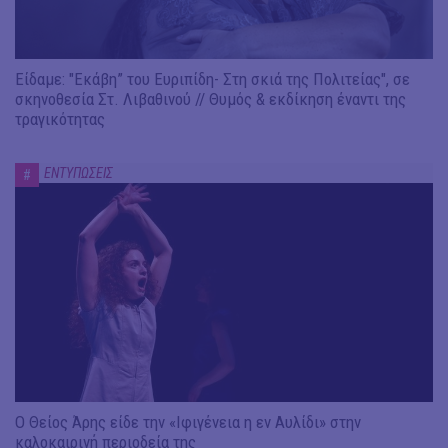
Είδαμε: "Εκάβη” του Ευριπίδη- Στη σκιά της Πολιτείας", σε
σκηνοθεσία Στ. Λιβαθινού // Θυμός & εκδίκηση έναντι της
τραγικότητας
ΕΝΤΥΠΩΣΕΙΣ
#
Ο Θείος Άρης είδε την «Ιφιγένεια η εν Αυλίδι» στην
καλοκαιρινή περιοδεία της