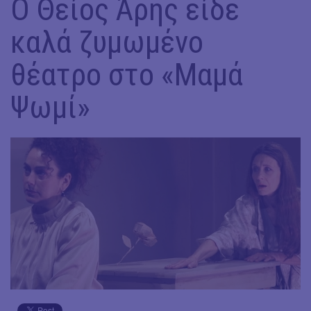
Ο Θείος Άρης είδε
καλά ζυμωμένο
θέατρο στο «Μαμά
Ψωμί»