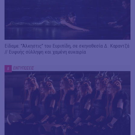
Είδαμε: "Άλκηστις" του Ευριπίδη, σε σκηνοθεσία Δ. Καραντζά
// Ευφυής σύλληψη και χαμένη ευκαιρία
ΕΝΤΥΠΩΣΕΙΣ
#