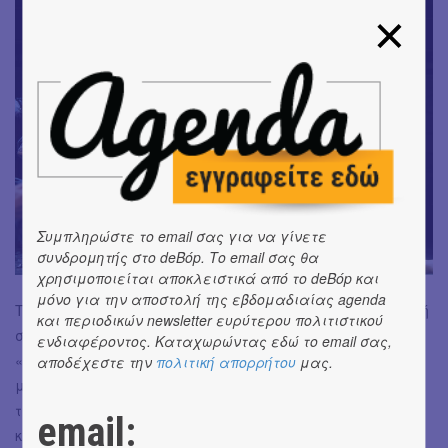
Συμπληρώστε το email σας για να γίνετε
συνδρομητής στο deBόp. Το email σας θα
χρησιμοποιείται αποκλειστικά από το deBόp και
μόνο για την αποστολή της εβδομαδιαίας agenda
Το «Ούρλιαξα στους Θεούς του 0 και του 1», είναι μια ωδή
και περιοδικών newsletter ευρύτερου πολιτιστικού
στον ηθοποιό, στο τι βιώνει, τι αντιμετωπίζει, τι…
ενδιαφέροντος. Καταχωρώντας εδώ το email σας,
«τραβάει» και τι απολαμβάνει. Είναι όμως πρωτίστως
αποδέχεστε την
πολιτική απορρήτου
μας.
μια μεγάλη τρυφερή «αγκαλιά» στο ίδιο το Θέατρο ως
τέχνη, έκφραση, καταφύγιο και επανάσταση. Γράφτηκε
email:
και ανέβηκε τώρα, το 2026, στην αυγή του ΑΙ