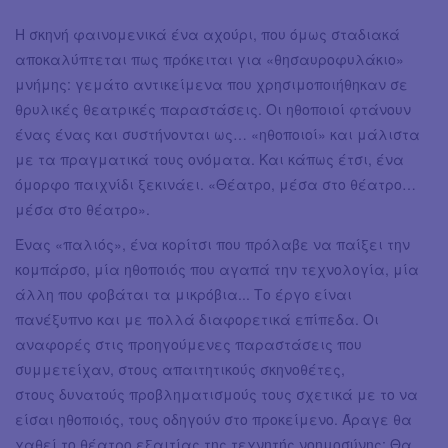
Η σκηνή φαινομενικά ένα αχούρι, που όμως σταδιακά
αποκαλύπτεται πως πρόκειται για «θησαυροφυλάκιο»
μνήμης: γεμάτο αντικείμενα που χρησιμοποιήθηκαν σε
θρυλικές θεατρικές παραστάσεις. Οι ηθοποιοί φτάνουν
ένας ένας και συστήνονται ως… «ηθοποιοί» και μάλιστα
με τα πραγματικά τους ονόματα. Και κάπως έτσι, ένα
όμορφο παιχνίδι ξεκινάει. «Θέατρο, μέσα στο θέατρο…
μέσα στο θέατρο».
Ένας «παλιός», ένα κορίτσι που πρόλαβε να παίξει την
κομπάρσο, μία ηθοποιός που αγαπά την τεχνολογία, μία
άλλη που φοβάται τα μικρόβια... Tο έργο είναι
πανέξυπνο και με πολλά διαφορετικά επίπεδα. Οι
αναφορές στις προηγούμενες παραστάσεις που
συμμετείχαν, στους απαιτητικούς σκηνοθέτες,
στους δυνατούς προβληματισμούς τους σχετικά με το να
είσαι ηθοποιός, τους οδηγούν στο προκείμενο. Άραγε θα
χαθεί το θέατρο εξαιτίας της τεχνητής νοημοσύνης; Θα