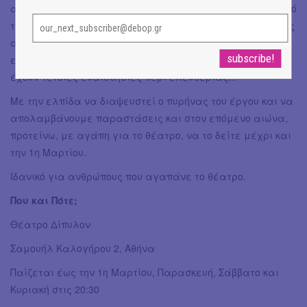
αποδεικνύοντας ότι η τέχνη -οι τέχνες- είναι μπροστά από
την εποχή τους. Και αυτός είναι ο λόγος που πρέπει να τις
αφήνουμε να ανθίσουν ακόμα και αν γίνονται
ενοχλητικές. Θα μου πείτε, αυτοί που ενοχλούνται δεν
έχουν τέτοιες ευαισθησίες περί ελευθερίας...
Με την ελπίδα να διαψευστεί ο πυρήνας του έργου και να
απολαμβάνουμε παραστάσεις και στον επόμενο αιώνα,
προτείνω, με αγάπη για το θέατρο, να το δείτε μέχρι και
την 1η Μαρτίου.
Ιδανικό για ανθρώπους που αγαπάνε το θέατρο.
Που και Πότε;
Θέατρο Δίπυλον
Σαμουήλ Καλογήρου 2, Αθήνα
Παίζεται έως την 1η Μαρτίου, Παρασκευή, Σάββατο και
Κυριακή στις 20:30