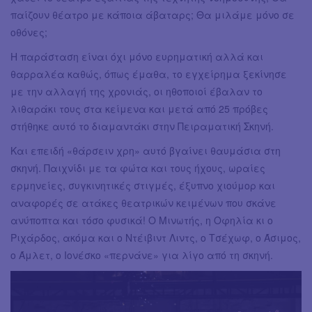
παίζουν θέατρο με κάποια άβαταρς; Θα μιλάμε μόνο σε
οθόνες;
Η παράσταση είναι όχι μόνο ευρηματική αλλά και
θαρραλέα καθώς, όπως έμαθα, το εγχείρημα ξεκίνησε
με την αλλαγή της χρονιάς, οι ηθοποιοί έβαλαν το
λιθαράκι τους στα κείμενα και μετά από 25 πρόβες
στήθηκε αυτό το διαμαντάκι στην Πειραματική Σκηνή.
Και επειδή «θάρσειν χρη» αυτό βγαίνει θαυμάσια στη
σκηνή. Παιχνίδι με τα φώτα και τους ήχους, ωραίες
ερμηνείες, συγκινητικές στιγμές, έξυπνο χιούμορ και
αναφορές σε ατάκες θεατρικών κειμένων που σκάνε
ανύποπτα και τόσο φυσικά! Ο Μινωτής, η Οφηλία κι ο
Ριχάρδος, ακόμα και ο Ντέιβιντ Λιντς, ο Τσέχωφ, ο Άσιμος,
ο Άμλετ, ο Ιονέσκο «περνάνε» για λίγο από τη σκηνή.