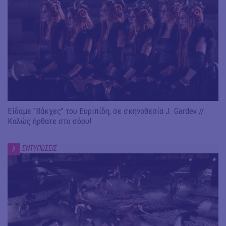
Είδαμε "Βάκχες" του Ευριπίδη, σε σκηνοθεσία J. Gardev //
Καλώς ήρθατε στο σόου!
ΕΝΤΥΠΩΣΕΙΣ
#