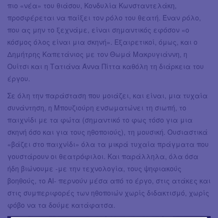
πιο «νέα» του θιάσου, Κονδυλία Κωνσταντελάκη,
προσφέρεται να παίξει τον ρόλο του θεατή. Έναν ρόλο,
που ας μην το ξεχνάμε, είναι σημαντικός εφόσον «ο
κόσμος όλος είναι μια σκηνή». Εξαιρετικοί, όμως, και ο
Δημήτρης Καπετάνιος με τον Θωμά Μακρυγιάννη, η
Ουίτσι και η Τατιάνα Άννα Πίττα καθόλη τη διάρκεια του
έργου.
Σε όλη την παράσταση που μοιάζει, και είναι, μια τυχαία
συνάντηση, η Μπουζιούρη ενσωματώνει τη σιωπή, το
παιχνίδι με τα φώτα (σημαντικό το φως τόσο για μια
σκηνή όσο και για τους ηθοποιούς), τη μουσική. Ουσιαστικά
«βάζει στο παιχνίδι» όλα τα μικρά τυχαία πράγματα που
γουστάρουν οι θεατρόφιλοι. Και παράλληλα, όλα όσα
ήδη βιώνουμε -με την τεχνολογία, τους ψηφιακούς
βοηθούς, το ΑΙ- περνούν μέσα από το έργο, στις ατάκες και
στις συμπεριφορές των ηθοποιών χωρίς διδακτισμό, χωρίς
φόβο να τα δούμε κατάφατσα.