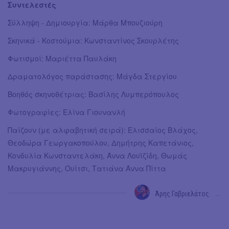
Συντελεστές
Σύλληψη - Δημιουργία: Μάρθα Μπουζιούρη
Σκηνικά - Κοστούμια: Κωνσταντίνος Σκουρλέτης
Φωτισμοί: Μαριέττα Παυλάκη
Δραματολόγος παράστασης: Μάγδα Στεργίου
Βοηθός σκηνοθέτριας: Βασίλης Λυμπερόπουλος
Φωτογραφίες: Ελίνα Γιουνανλή
Παίζουν (με αλφαβητική σειρά): Ελισσαίος Βλάχος,
Θεοδώρα Γεωργακοπούλου, Δημήτρης Καπετάνιος,
Κονδυλία Κωνσταντελάκη, Άννα Λουϊζίδη, Θωμάς
Μακρυγιάννης, Ουίτσι, Τατιάνα Άννα Πίττα
Άρης Γαβριελάτος
→