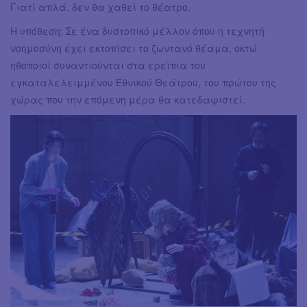
Γιατί απλά, δεν θα χαθεί το θέατρο.
Η υπόθεση: Σε ένα δυστοπικό μέλλον όπου η τεχνητή
νοημοσύνη έχει εκτοπίσει το ζωντανό θέαμα, οκτώ
ηθοποιοί συναντιούνται στα ερείπια του
εγκαταλελειμμένου Εθνικού Θεάτρου, του πρώτου της
χώρας που την επόμενη μέρα θα κατεδαφιστεί.