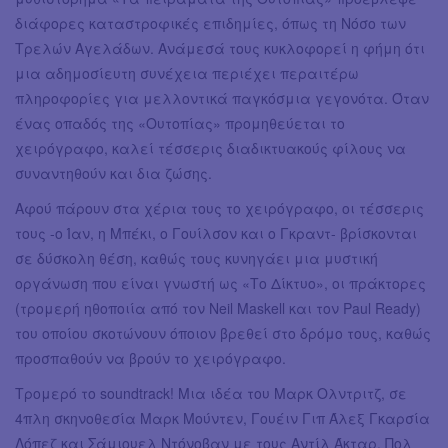
διάφορες καταστροφικές επιδημίες, όπως τη Νόσο των
Τρελών Αγελάδων. Ανάμεσά τους κυκλοφορεί η φήμη ότι
μια αδημοσίευτη συνέχεια περιέχει περαιτέρω
πληροφορίες για μελλοντικά παγκόσμια γεγονότα. Όταν
ένας οπαδός της «Ουτοπίας» προμηθεύεται το
χειρόγραφο, καλεί τέσσερις διαδικτυακούς φίλους να
συναντηθούν και δια ζώσης.
Αφού πάρουν στα χέρια τους το χειρόγραφο, οι τέσσερις
τους -ο Ίαν, η Μπέκι, ο Γουίλσον και ο Γκραντ- βρίσκονται
σε δύσκολη θέση, καθώς τους κυνηγάει μια μυστική
οργάνωση που είναι γνωστή ως «Το Δίκτυο», οι πράκτορες
(τρομερή ηθοποιία από τον Neil Maskell και τον Paul Ready)
του οποίου σκοτώνουν όποιον βρεθεί στο δρόμο τους, καθώς
προσπαθούν να βρούν το χειρόγραφο.
Τρομερό το soundtrack! Μια ιδέα του Μαρκ Ολντριτζ, σε
4πλη σκηνοθεσία Μαρκ Μούντεν, Γουέιν Γιπ Άλεξ Γκαρσία
Λόπεζ και Σάμιουελ Ντόνοβαν με τους Αντίλ Άκταρ, Πολ