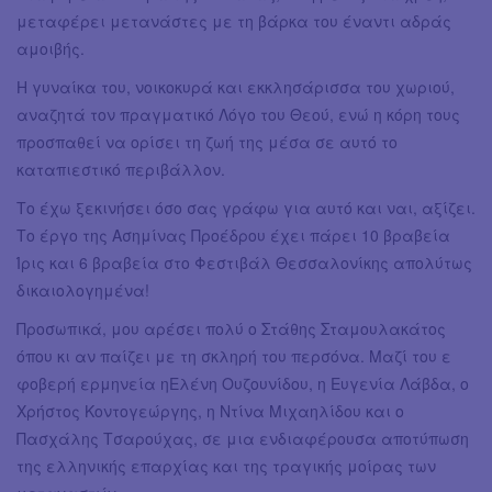
μεταφέρει μετανάστες με τη βάρκα του έναντι αδράς
αμοιβής.
Η γυναίκα του, νοικοκυρά και εκκλησάρισσα του χωριού,
αναζητά τον πραγματικό Λόγο του Θεού, ενώ η κόρη τους
προσπαθεί να ορίσει τη ζωή της μέσα σε αυτό το
καταπιεστικό περιβάλλον.
Το έχω ξεκινήσει όσο σας γράφω για αυτό και ναι, αξίζει.
Το έργο της Ασημίνας Προέδρου έχει πάρει 10 βραβεία
Ίρις και 6 βραβεία στο Φεστιβάλ Θεσσαλονίκης απολύτως
δικαιολογημένα!
Προσωπικά, μου αρέσει πολύ ο Στάθης Σταμουλακάτος
όπου κι αν παίζει με τη σκληρή του περσόνα. Μαζί του ε
φοβερή ερμηνεία ηΕλένη Ουζουνίδου, η Ευγενία Λάβδα, ο
Χρήστος Κοντογεώργης, η Ντίνα Μιχαηλίδου και ο
Πασχάλης Τσαρούχας, σε μια ενδιαφέρουσα αποτύπωση
της ελληνικής επαρχίας και της τραγικής μοίρας των