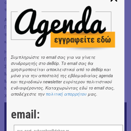
αλήθειες που πραγματεύεται σχετικά με την
προσπάθειά μας να ζήσουμε μια καλύτερη ζωή.
Απίθανη η σκηνή που ο Μάινας χορεύει στο τραγούδι της
Πόλυ Πάνου μέσα στο ελβετικό σαλέ αλλά και οι ατάκες
περί ΠΑΟΚ συν τη γνήσια απορία… «τι είναι αυτό το
κόντομ; Κόντομ, κόντομ με τρέλανε όλη νύχτα!»
Η σκηνοθεσία είναι του Σωτήρη Γκορίτσα.
Συμπληρώστε το email σας για να γίνετε
Πρωταγωνιστούν: Στέλιος Μάινας, Γεράσιμος
συνδρομητής στο deBόp. Το email σας θα
Σκιαδαρέσης, Γιώτα Φέστα, Θάνος Γραμμένος, Δημήτρης
χρησιμοποιείται αποκλειστικά από το deBόp και
Μαυρόπουλος, Γιώργος Σαμπάνης, Μπέσυ Μάλφα,
μόνο για την αποστολή της εβδομαδιαίας agenda
Μελέτης Γεωργιάδης, Ανδρέας Νάτσιος, Μενέλαος
και περιοδικών newsletter ευρύτερου πολιτιστικού
ενδιαφέροντος. Καταχωρώντας εδώ το email σας,
Ντάφλος, Σαμπίν Μπεργκ, Ζαν-Μισέλ Ρέμπερ, Βασίλης
αποδέχεστε την
πολιτική απορρήτου
μας.
Χαλακατεβάκης.
email: