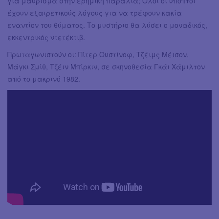
για μαύρισμα στην ερημική παραλία; Όλοι οι ύποπτοι
έχουν εξαιρετικούς λόγους για να τρέφουν κακία
εναντίον του θύματος. Το μυστήριο θα λύσει ο μοναδικός,
εκκεντρικός ντετέκτιβ.
Πρωταγωνιστούν οι: Πίτερ Ουστίνοφ, Τζέιμς Μέισον,
Μάγκι Σμίθ, Τζέιν Μπίρκιν, σε σκηνοθεσία Γκάι Χάμιλτον
από το μακρινό 1982.