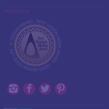
info@debop.gr
design by
Cantaloop