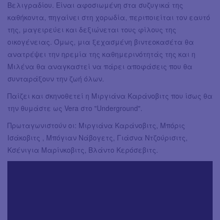
Βελιγραδίου. Είναι αφοσιωμένη στα συζυγικά της
καθήκοντα, πηγαίνει στη χορωδία, περιποιείται τον εαυτό
της, μαγειρεύει και δεξιώνεται τους φίλους της
οικογένειας. Όμως, μια ξεχασμένη βιντεοκασέτα θα
ανατρέψει την ηρεμία της καθημερινότητάς της και η
Μιλένα θα αναγκαστεί να πάρει αποφάσεις που θα
συνταράξουν την ζωή όλων.
Παίζει και σκηνοθετεί η Μιργιάνα Καράνοβιτς που ίσως θα
την θυμάστε ως Vera στο "Underground".
Πρωταγωνιστούν οι: Μιργιάνα Καράνοβιτς, Μπόρις
Ισάκοβιτς , Μπόγιαν Νάβογετς, Γιάσνα Ντζούρισιτς,
Κσένιγια Μαρίνκοβιτς, Βλάντο Κερόσεβιτς.