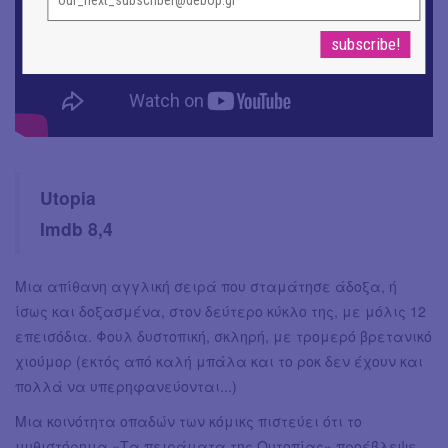
Utopia
Imdb 8,4
Μια απίθανη αγγλική σειρά που σταμάτησε άδοξα, ή
ίσως και δοξασμένα, στον δεύτερο κύκλο της, με μόλις 12
επεισόδια. Φουλ δυστοπική, σκληρή, με τρομερό βρετανικό
χιούμορ (εκτός από καλή μπάλα και το ροκ δεν έχουν και
πολλά να υπερηφανεύονται...)
Μια κοινότητα οπαδών των κόμικς πιστεύει ότι το
μυθιστόρημα «Τα πειράματα της Ουτοπίας» προέβλεψε