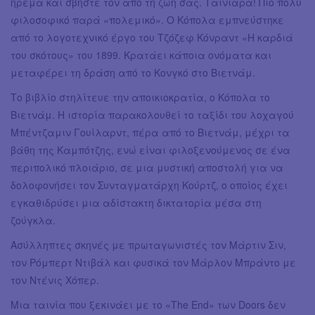
ήρεμα και σβήστε τον από τη ζωή σας. Ταινιάρα! Πιο πολύ
φιλοσοφικό παρά «πολεμικό». Ο Κόπολα εμπνεύστηκε
από το λογοτεχνικό έργο του Τζόζεφ Κόνραντ «Η καρδιά
του σκότους» του 1899. Κρατάει κάποια ονόματα και
μεταφέρει τη δράση από το Κονγκό στο Βιετνάμ.
Το βιβλίο στηλίτευε την αποικιοκρατία, ο Κόπολα το
Βιετνάμ. Η ιστορία παρακολουθεί το ταξίδι του λοχαγού
Μπέντζαμιν Γουίλαρντ, πέρα από το Βιετνάμ, μέχρι τα
βάθη της Καμπότζης, ενώ είναι φιλοξενούμενος σε ένα
περιπολικό πλοιάριο, σε μια μυστική αποστολή για να
δολοφονήσει τον Συνταγματάρχη Κούρτζ, ο οποίος έχει
εγκαθιδρύσει μια αδίστακτη δικτατορία μέσα στη
ζούγκλα.
Ασύλληπτες σκηνές με πρωταγωνιστές τον Μάρτιν Σιν,
τον Ρόμπερτ Ντιβάλ και φυσικά τον Μάρλον Μπράντο με
τον Ντένις Χόπερ.
Μια ταινία που ξεκινάει με το «The End» των Doors δεν