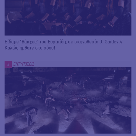
Είδαμε "Βάκχες" του Ευριπίδη, σε σκηνοθεσία J. Gardev //
Καλώς ήρθατε στο σόου!
ΕΝΤΥΠΩΣΕΙΣ
#