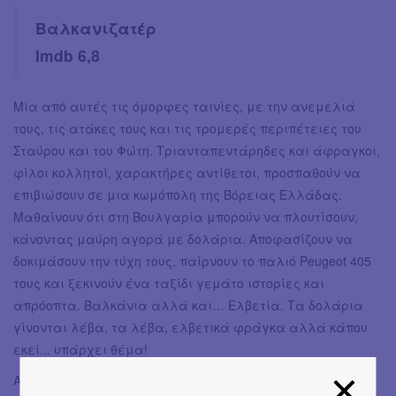
Βαλκανιζατέρ
Imdb 6,8
Μία από αυτές τις όμορφες ταινίες, με την ανεμελιά
τους, τις ατάκες τους και τις τρομερές περιπέτειες του
Σταύρου και του Φώτη. Τριανταπεντάρηδες και άφραγκοι,
φίλοι κολλητοί, χαρακτήρες αντίθετοι, προσπαθούν να
επιβιώσουν σε μια κωμόπολη της Βόρειας Ελλάδας.
Μαθαίνουν ότι στη Βουλγαρία μπορούν να πλουτίσουν,
κάνοντας μαύρη αγορά με δολάρια. Αποφασίζουν να
δοκιμάσουν την τύχη τους, παίρνουν το παλιό Peugeot 405
τους και ξεκινούν ένα ταξίδι γεμάτο ιστορίες και
απρόοπτα. Βαλκάνια αλλά και… Ελβετία. Τα δολάρια
γίνονται λέβα, τα λέβα, ελβετικά φράγκα αλλά κάπου
εκεί... υπάρχει θέμα!
Αξίζει για τις ατάκες, το γέλιο αλλά και τις πικρές