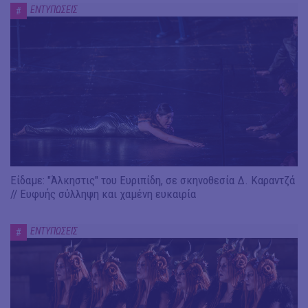
ΕΝΤΥΠΩΣΕΙΣ
#
Είδαμε: "Άλκηστις" του Ευριπίδη, σε σκηνοθεσία Δ. Καραντζά
// Ευφυής σύλληψη και χαμένη ευκαιρία
ΕΝΤΥΠΩΣΕΙΣ
#