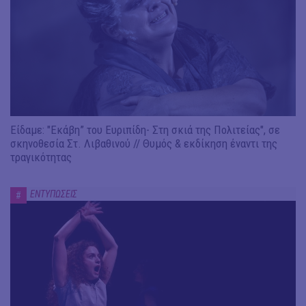
Είδαμε: "Εκάβη” του Ευριπίδη- Στη σκιά της Πολιτείας", σε
σκηνοθεσία Στ. Λιβαθινού // Θυμός & εκδίκηση έναντι της
τραγικότητας
ΕΝΤΥΠΩΣΕΙΣ
#