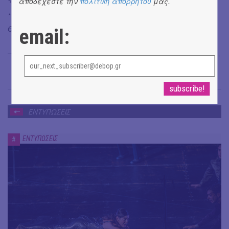
αποδέχεστε την
πολιτική απορρήτου
μας.
* Κάθε Σάββατο στις 21:00 και Κυριακή στις 18:15 στο
Θέατρο 104, Ευμολπιδών 41
email:
Άρης Γαβριελάτος
→
ΕΝΤΥΠΩΣΕΙΣ
ΕΝΤΥΠΩΣΕΙΣ
#