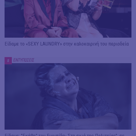
Είδαμε το «SEXY LAUNDRY» στην καλοκαιρινή του περιοδεία
ΕΝΤΥΠΩΣΕΙΣ
#
Είδαμε: "Εκάβη” του Ευριπίδη- Στη σκιά της Πολιτείας", σε