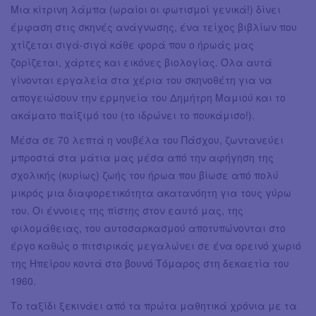
Μια κίτρινη λάμπα (ωραίοι οι φωτισμοί γενικά!) δίνει
έμφαση στις σκηνές ανάγνωσης, ένα τείχος βιβλίων που
χτίζεται σιγά-σιγά κάθε φορά που ο ήρωάς μας
ζορίζεται, χάρτες και εικόνες βιολογίας. Όλα αυτά
γίνονται εργαλεία στα χέρια του σκηνοθέτη για να
απογειώσουν την ερμηνεία του Δημήτρη Μαμιού και το
ακάματο παίξιμό του (το ιδρώνει το πουκάμισο!).
Μέσα σε 70 λεπτά η νουβέλα του Πάσχου, ζωντανεύει
μπροστά στα μάτια μας μέσα από την αφήγηση της
σχολικής (κυρίως) ζωής του ήρωα που βίωσε από πολύ
μικρός μια διαφορετικότητα ακατανόητη για τους γύρω
του. Οι έννοιες της πίστης στον εαυτό μας, της
φιλομάθειας, του αυτοσαρκασμού αποτυπώνονται στο
έργο καθώς ο πιτσιρικάς μεγαλώνει σε ένα ορεινό χωριό
της Ηπείρου κοντά στο βουνό Τόμαρος στη δεκαετία του
1960.
Το ταξίδι ξεκινάει από τα πρώτα μαθητικά χρόνια με τα