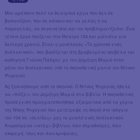
Μου αρέσουν πολύ τα θεατρικά έργα που δεν σε
βασανίζουν, που σε κάνουν και να γελάς ή να
πικρογελάς, να συγκινείσαι και να προβληματίζεσαι. Ένα
τέτοιο έργο παίζεται στο Θέατρο 104 και μάλιστα για
δεύτερη χρονιά. Είναι ο μονόλογος «Το χρονικό ενός
δυσλεκτικού», που βασίζεται στη βραβευμένη νουβέλα του
καθηγητή Γιάννη Πάσχου, με τον Δημήτρη Μαμιό στον
ρόλο του δυσλεκτικού, υπό τη σκηνοθετική ματιά του Ντίνου
Ψυχογιού.
Ας ξεκινήσουμε από το σκηνικό. Ο Ντίνος Ψυχογιός ήθελε
να «πνίξει» τον Δημήτρη Μαμιό στα βιβλία. Η σκηνοθετική
προσέγγιση πραγματοποιήθηκε εξαιρετικά από τα χέρια
της Νίκης Ψυχογιού που μετέτρεψε τη σκηνή στο ισόγειο
του 104 σε «σελίδες» μες το μυαλό ενός δυσλεκτικού.
Αιωρούμενα «τοτέμ» βιβλίων, σαν σημαδούρες, σαν
εκκρεμή, ίσως και σαν κρυψώνες.