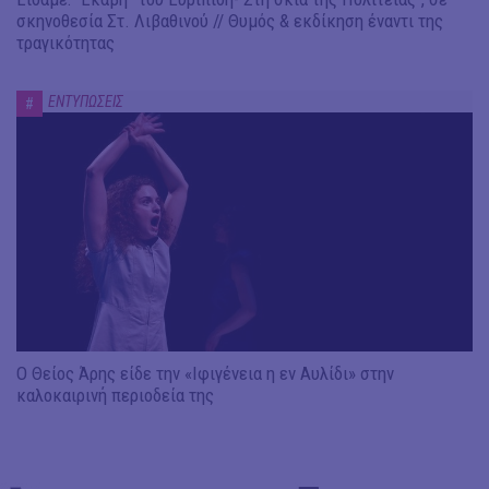
σκηνοθεσία Στ. Λιβαθινού // Θυμός & εκδίκηση έναντι της
τραγικότητας
ΕΝΤΥΠΩΣΕΙΣ
#
Ο Θείος Άρης είδε την «Ιφιγένεια η εν Αυλίδι» στην
καλοκαιρινή περιοδεία της