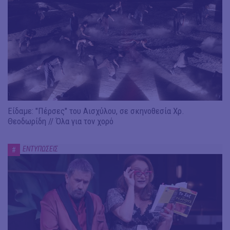
Είδαμε: "Πέρσες" του Αισχύλου, σε σκηνοθεσία Χρ.
Θεοδωρίδη // Όλα για τον χορό
ΕΝΤΥΠΩΣΕΙΣ
#