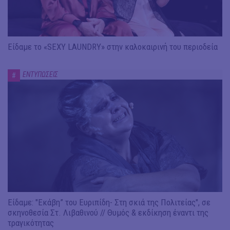
Είδαμε το «SEXY LAUNDRY» στην καλοκαιρινή του περιοδεία
ΕΝΤΥΠΩΣΕΙΣ
#
Είδαμε: "Εκάβη” του Ευριπίδη- Στη σκιά της Πολιτείας", σε
σκηνοθεσία Στ. Λιβαθινού // Θυμός & εκδίκηση έναντι της
τραγικότητας