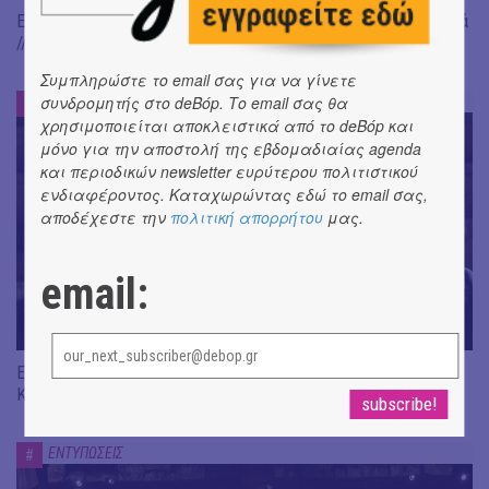
Είδαμε: "Άλκηστις" του Ευριπίδη, σε σκηνοθεσία Δ. Καραντζά
// Ευφυής σύλληψη και χαμένη ευκαιρία
Συμπληρώστε το email σας για να γίνετε
συνδρομητής στο deBόp. Το email σας θα
ΕΝΤΥΠΩΣΕΙΣ
#
χρησιμοποιείται αποκλειστικά από το deBόp και
μόνο για την αποστολή της εβδομαδιαίας agenda
και περιοδικών newsletter ευρύτερου πολιτιστικού
ενδιαφέροντος. Καταχωρώντας εδώ το email σας,
αποδέχεστε την
πολιτική απορρήτου
μας.
email:
Είδαμε "Βάκχες" του Ευριπίδη, σε σκηνοθεσία J. Gardev //
Καλώς ήρθατε στο σόου!
ΕΝΤΥΠΩΣΕΙΣ
#