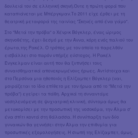
δουλειά του σε ελληνική σκηνή.Ουτε η πρώτη φορά που
καταπιάνεται με Μπέργκμαν.Το 2011 είχε έρθει με τη
θεατρική μεταφορά της ταινίας "Σκηνές από ένα γάμο".
Στο "Μετά την πρόβα" ο Χένρικ Βόγκλερ, ένας ώριμος
σκηνοθέτης, έχει δεσμό με την Άννα, κόρη ενός παλιού του
έρωτα,της Ρακέλ. Ο τρόπος με τον οποίο το παρελθόν
εισβάλλει στο παρόν υπήρξε εύστοχος. Η Ρακέλ
Ένγκελμαν είναι αυτή που θα ξυπνήσει τους
συναισθηματικά απονεκρωμένους ήρωες. Αντίστοιχα και
στο Περσόνα μια ηθοποιός η Ελίζαμπετ Βόγκλερ (ναι,
μοιράζεται το ίδιο επίθετο με τον ήρωα από το "Μετά την
πρόβα") εγείρει τα πάθη. Αρχικά τη συναντάμε
νοσηλευόμενη σε ψυχιατρική κλινική, σύντομα όμως θα
μετακομίσει με την προσωπική της νοσοκόμα, την Άλμα σ'
ένα σπίτι κοντά στη θάλασσα. Η συνύπαρξη των δύο
γυναικών θα γεννήσει στην Άλμα την επιθυμία για
προσωπικές εξομολογήσεις. Η σιωπή της Ελίζαμπετ, όμως,