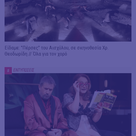
Είδαμε: "Πέρσες" του Αισχύλου, σε σκηνοθεσία Χρ.
Θεοδωρίδη // Όλα για τον χορό
ΕΝΤΥΠΩΣΕΙΣ
#