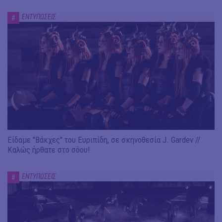
ΕΝΤΥΠΩΣΕΙΣ
#
Είδαμε "Βάκχες" του Ευριπίδη, σε σκηνοθεσία J. Gardev //
Καλώς ήρθατε στο σόου!
ΕΝΤΥΠΩΣΕΙΣ
#