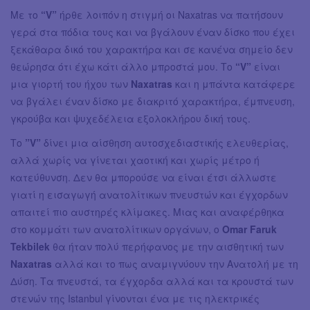
Με το
“V”
ήρθε λοιπόν η στιγμή οι Naxatras να πατήσουν
γερά στα πόδια τους και να βγάλουν έναν δίσκο που έχει
ξεκάθαρα δικό του χαρακτήρα και σε κανένα σημείο δεν
θεώρησα ότι έχω κάτι άλλο μπροστά μου. Το
“V”
είναι
μια γιορτή του ήχου των
Naxatras
και η μπάντα κατάφερε
να βγάλει έναν δίσκο με διακριτό χαρακτήρα, έμπνευση,
γκρούβα και ψυχεδέλεια εξολοκλήρου δική τους.
Το
”V”
δίνει μια αίσθηση αυτοσχεδιαστικής ελευθερίας,
αλλά χωρίς να γίνεται χαοτική και χωρίς μέτρο ή
κατεύθυνση. Δεν θα μπορούσε να είναι έτσι άλλωστε
γιατί η εισαγωγή ανατολίτικων πνευστών και έγχορδων
απαιτεί πιο αυστηρές κλίμακες. Μιας και αναφέρθηκα
στο κομμάτι των ανατολίτικων οργάνων, ο
Omar Faruk
Tekbilek
θα ήταν πολύ περήφανος με την αισθητική των
Naxatras
αλλά και το πως αναμιγνύουν την Ανατολή με τη
Δύση. Τα πνευστά, τα έγχορδα αλλά και τα κρουστά των
στενών της Istanbul γίνονται ένα με τις ηλεκτρικές