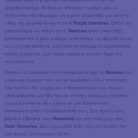
ψυχεδελικό ήχο. Αν δεν με απατάει η μνήμη μου, οι
τελευταίοι που θυμάμαι να έχουν ασχοληθεί με αυτό το
είδος της ψυχεδέλειας ήταν οι
Purple Overdose
. Οπότε θα
μπορούσαμε να πούμε ότι οι
Naxatras
είναι ένα είδος
gatekeeper και έχουν εισάγει στον κόσμο της ψυχεδέλειας
το ελληνικό κοινό και μάλιστα το νεότερο ελληνικό κοινό,
καθώς η μπάντα έχει πάρει αρκετά μεγάλο hype στο
νεανικό κοινό.
Όσο και αν αγαπάω τον συγκεκριμένο ήχο, οι
Naxatras
δεν
είχαν κατάφερει ποτέ να με κερδίσουν. Όλα ήταν εκεί
που πρέπει. Και ο ήχος και η θεματολογία των στίχων,
ακολουθούσαν μοτίβα που σε γενικές γραμμές αγαπάω
αλλά ένιωθα ότι δεν έχουν να μου δώσουν κάτι
καινούργιο ή κάτι ξεκάθαρα δικό τους. Στα πρώτα τους
βήματα έβρισκα τους
Hawkwind
και στη συνέχεια τους
Ozric Tentacles
. Δεν είχαν κάτι δικό τους αλλά κάτι που
μου θύμιζε έντονα κάτι άλλο.