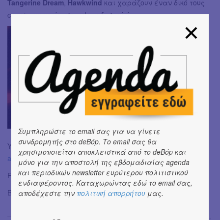
Tangerine Dream
,
Hawkwind
και χαράζουν έναν δικό τους
cosmic μονοπάτι στον ψυχεδελικό ήχο.
Συμπληρώστε το email σας για να γίνετε
συνδρομητής στο deBόp. Το email σας θα
YouTube:
https://www.youtube.com/watch?v=Mvx-
χρησιμοποιείται αποκλειστικά από το deBόp και
alP80FU&ab_channel=NaxatrasOfficial
μόνο για την αποστολή της εβδομαδιαίας agenda
και περιοδικών newsletter ευρύτερου πολιτιστικού
Facebook:
https://www.facebook.com/naxatras/
ενδιαφέροντος. Καταχωρώντας εδώ το email σας,
Bandcamp:
https://naxatras.bandcamp.com/
αποδέχεστε την
πολιτική απορρήτου
μας.
Βαγγέλης Γιαννακόπουλος
→