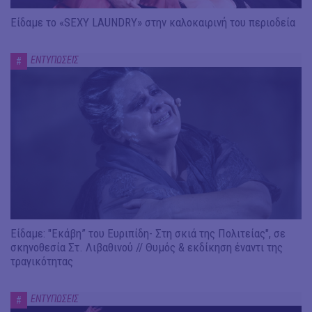
Είδαμε το «SEXY LAUNDRY» στην καλοκαιρινή του περιοδεία
ΕΝΤΥΠΩΣΕΙΣ
#
Είδαμε: "Εκάβη” του Ευριπίδη- Στη σκιά της Πολιτείας", σε
σκηνοθεσία Στ. Λιβαθινού // Θυμός & εκδίκηση έναντι της
τραγικότητας
ΕΝΤΥΠΩΣΕΙΣ
#