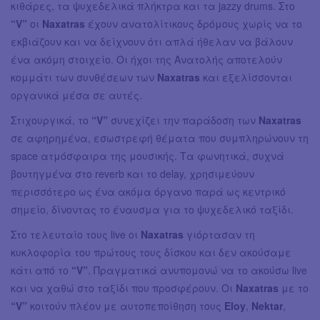
κιθάρες, τα ψυχεδελικά πλήκτρα και τα jazzy drums. Στο
“V”
οι
Naxatras
έχουν ανατολίτικους δρόμους χωρίς να το
εκβιάζουν και να δείχνουν ότι απλά ήθελαν να βάλουν
ένα ακόμη στοιχείο. Οι ήχοι της Ανατολής αποτελούν
κομμάτι των συνθέσεων των
Naxatras
και εξελίσσονται
οργανικά μέσα σε αυτές.
Στιχουργικά, το
“V”
συνεχίζει την παράδοση των
Naxatras
σε αφηρημένα, εσωστρεφή θέματα που συμπληρώνουν τη
space ατμόσφαιρα της μουσικής. Τα φωνητικά, συχνά
βουτηγμένα στο reverb και το delay, χρησιμεύουν
περισσότερο ως ένα ακόμα όργανο παρά ως κεντρικό
σημείο, δίνοντας το έναυσμα για το ψυχεδελικό ταξίδι.
Στο τελευταίο τους live οι
Naxatras
γιόρτασαν τη
κυκλοφορία του πρώτους τους δίσκου και δεν ακούσαμε
κάτι από το
“V”
. Πραγματικά ανυπομονώ να το ακούσω live
και να χαθώ στο ταξίδι που προσφέρουν. Οι
Naxatras
με το
“V”
κοιτούν πλέον με αυτοπεποίθηση τους
Eloy
,
Nektar
,