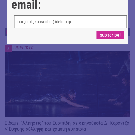
email:
ΕΝΤΥΠΩΣΕΙΣ
ΕΝΤΥΠΩΣΕΙΣ
#
Είδαμε: "Άλκηστις" του Ευριπίδη, σε σκηνοθεσία Δ. Καραντζά
// Ευφυής σύλληψη και χαμένη ευκαιρία