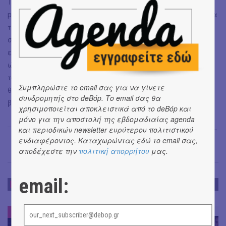
Την βραδιά τελείωσαν οι Somewhere In The Sky, σε μια
performance που θα μείνει στη μνήμη μας περισσότερο για
την αίσθηση μαγείας που προσπάθησε να αποδώσει η
συνύπαρξη μυθολογίας και μουσικής, υποκριτικής και
εικαστικού δρώμενου. Αν και υπάρχει δρόμος να διανυθεί
ώστε η μπάντα να μας δώσει τους πιο ώριμους καρπούς
του φιλόδοξου σχεδίου της, τα πρώτα δείγματα είναι
Συμπληρώστε το email σας για να γίνετε
θετικά, ιδίως αν βαδίσουν στα άκρως ενδιαφέροντα
συνδρομητής στο deBόp. Το email σας θα
βήματα κομματιών όπω τα
Capricorn
και
Aquarius
.
χρησιμοποιείται αποκλειστικά από το deBόp και
μόνο για την αποστολή της εβδομαδιαίας agenda
Βαγγέλης Μαρινάκης
→
και περιοδικών newsletter ευρύτερου πολιτιστικού
ενδιαφέροντος. Καταχωρώντας εδώ το email σας,
αποδέχεστε την
πολιτική απορρήτου
μας.
email:
ΕΝΤΥΠΩΣΕΙΣ
ΕΝΤΥΠΩΣΕΙΣ
#