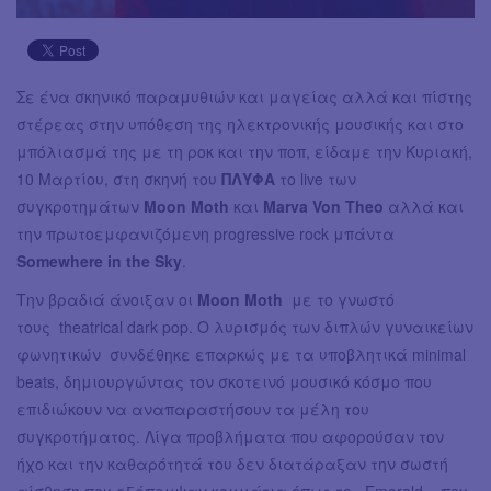
Σε ένα σκηνικό παραμυθιών και μαγείας αλλά και πίστης
στέρεας στην υπόθεση της ηλεκτρονικής μουσικής και στο
μπόλιασμά της με τη ροκ και την ποπ, είδαμε την Κυριακή,
10 Μαρτίου, στη σκηνή του
ΠΛΥΦΑ
το live των
συγκροτημάτων
Moon Moth
και
Marva Von Theo
αλλά και
την πρωτοεμφανιζόμενη progressive rock μπάντα
Somewhere in the Sky
.
Την βραδιά άνοιξαν οι
Moon Moth
με το γνωστό
τους theatrical dark pop. Ο λυρισμός των διπλών γυναικείων
φωνητικών συνδέθηκε επαρκώς με τα υποβλητικά minimal
beats, δημιουργώντας τον σκοτεινό μουσικό κόσμο που
επιδιώκουν να αναπαραστήσουν τα μέλη του
συγκροτήματος. Λίγα προβλήματα που αφορούσαν τον
ήχο και την καθαρότητά του δεν διατάραξαν την σωστή
αίσθηση που εξέπεμψαν κομμάτια όπως το «Emerald», που