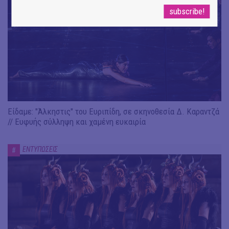
Είδαμε: "Άλκηστις" του Ευριπίδη, σε σκηνοθεσία Δ. Καραντζά
// Ευφυής σύλληψη και χαμένη ευκαιρία
ΕΝΤΥΠΩΣΕΙΣ
#