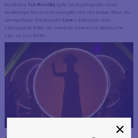
δεινότητα
Τεό Φοινίδη
ήρθε να συμπληρώσει έναν
συνδυασμό που αν επαναληφθεί στο ίδιο tempo- όπως τον
αντικρύσαμε στο κομμάτι
Love
ειδικότερα- στον
επερχόμενο δίσκο του ντουέτου μόνο καλά πράγματα
έχει να μας δώσει.