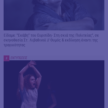
Είδαμε: "Εκάβη” του Ευριπίδη- Στη σκιά της Πολιτείας", σε
σκηνοθεσία Στ. Λιβαθινού // Θυμός & εκδίκηση έναντι της
τραγικότητας
ΕΝΤΥΠΩΣΕΙΣ
#