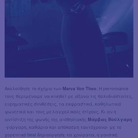
Ακολούθησε το σχήμα των
Marva Von Theo
. Η perrormance
τους περιμέναμε να κινηθεί με άξονα τις πολυδιάστατες,
ευρηματικές συνθέσεις, τα εκφραστικά, καθηλωτικά
φωνητικά και τους μελαγχολικούς στίχους. Κι αν η
αντίστιξη της φωνής της αισθησιακής
Μάρβας Βούλγαρη
-γάργαρη, καθάρια και απόκοσμη ταυτόχρονα- με το
χορευτικό beat δημιούργησε τα χρώματα, η μουσική