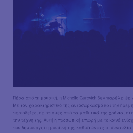
Πέρα από τη μουσική, η Michelle Gurevich δεν παρέλειψε 
Με τον χαρακτηριστικό της αυτοσαρκασμό και την ήρεμ
περιοδείες, σε στιγμές από τα μαθητικά της χρόνια, στ
την τέχνη της. Αυτή η προσωπική επαφή με το κοινό ενί
που δημιουργεί η μουσική της, καθιστώντας τη συναυλία