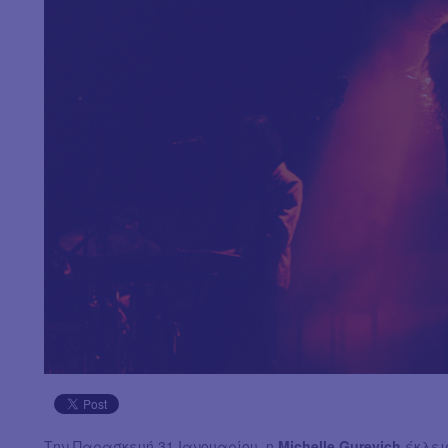
Την Παρασκευή 31 Ιανουαρίου, η
Michelle Gurevich
έκλεισ