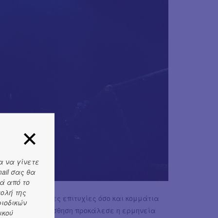
α να γίνετε
ail σας θα
ά από το
τολή της
 τόσο παλιότερες επιτυχίες όσο και κομμάτια
ριοδικών
24). Ιδιαίτερη αίσθηση προκάλεσε η ερμηνεία
ικού