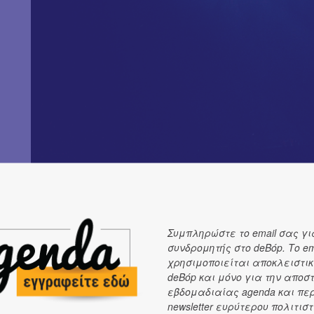
Συμπληρώστε το email σας γι
συνδρομητής στο deBόp. Το em
χρησιμοποιείται αποκλειστικ
deBόp και μόνο για την αποσ
Κατά τη διάρκεια της συναυλίας, η Gurevich παρουσίασε
εβδομαδιαίας agenda και πε
από το πιο πρόσφατο άλμπουμ της, It was the Moment (20
newsletter ευρύτερου πολιτιστ