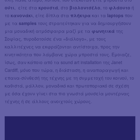
ούτι
, είτε στα
κρουστά
, στο
βιολοντσέλο
, το
φλάουτο
ή
το
κανονάκι
, είτε δίπλα στα
πλήκτρα
και τα
laptops
που
με τα
samples
τους στρατεύτηκαν για να δημιουργήσουν
μια μοναδική ατμόσφαιρα μαζί με τα
φωνητικά
της
Σοφίας, πυροδοτούσε ένα «διάλογο», με τους
καλλιτέχνες να εκφράζονται αντίστοιχα, προς την
κινητικότητα που λάμβανε χώρα μπροστά τους. Έμοιαζε,
ίσως, σαν κάποιο από τα sound art installation της Janet
Cardiff, μόνο που τώρα, η διάσταση, η αναπαραγωγή και
επανα-σύνθεσή της τέχνης με τη συμμετοχή του κοινού, το
καθιστά, μάλλον, μοναδικό και πρωτοποριακό σε σχέση
με όσα έχουν γίνει στα πιο γνωστά μουσεία μοντέρνας
τέχνης ή σε άλλους ανοιχτούς χώρους.