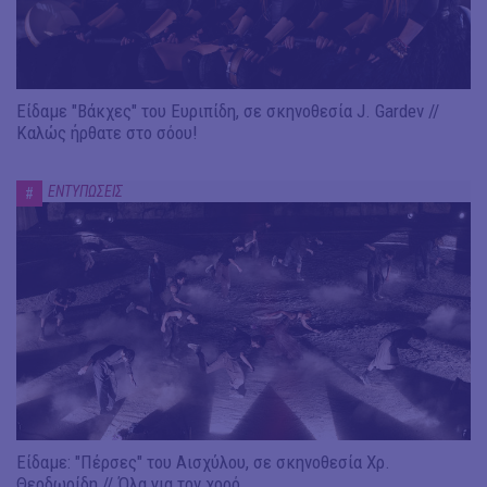
Είδαμε "Βάκχες" του Ευριπίδη, σε σκηνοθεσία J. Gardev //
Καλώς ήρθατε στο σόου!
ΕΝΤΥΠΩΣΕΙΣ
#
Είδαμε: "Πέρσες" του Αισχύλου, σε σκηνοθεσία Χρ.
Θεοδωρίδη // Όλα για τον χορό