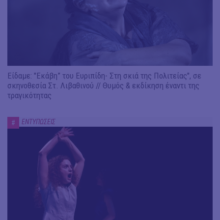
Είδαμε: "Εκάβη” του Ευριπίδη- Στη σκιά της Πολιτείας", σε
σκηνοθεσία Στ. Λιβαθινού // Θυμός & εκδίκηση έναντι της
τραγικότητας
ΕΝΤΥΠΩΣΕΙΣ
#