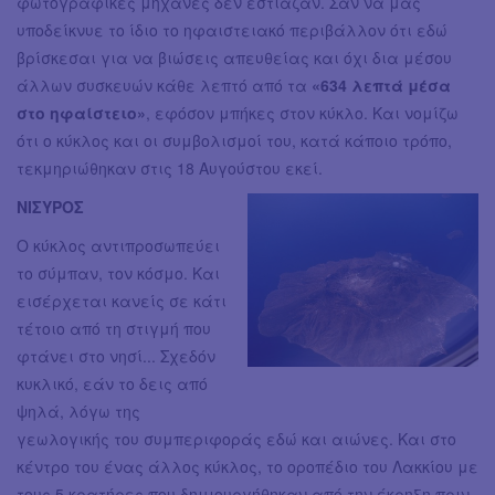
φωτογραφικές μηχανές δεν εστίαζαν. Σαν να μας
υποδείκνυε το ίδιο το ηφαιστειακό περιβάλλον ότι εδώ
βρίσκεσαι για να βιώσεις απευθείας και όχι δια μέσου
άλλων συσκευών κάθε λεπτό από τα
«634 λεπτά μέσα
στο ηφαίστειο»
, εφόσον μπήκες στον κύκλο. Και νομίζω
ότι ο κύκλος και οι συμβολισμοί του, κατά κάποιο τρόπο,
τεκμηριώθηκαν στις 18 Αυγούστου εκεί.
ΝΙΣΥΡΟΣ
Ο κύκλος αντιπροσωπεύει
το σύμπαν, τον κόσμο. Και
εισέρχεται κανείς σε κάτι
τέτοιο από τη στιγμή που
φτάνει στο νησί... Σχεδόν
κυκλικό, εάν το δεις από
ψηλά, λόγω της
γεωλογικής του συμπεριφοράς εδώ και αιώνες. Και στο
κέντρο του ένας άλλος κύκλος, το οροπέδιο του Λακκίου με
τους 5 κρατήρες που δημιουργήθηκαν από την έκρηξη πριν