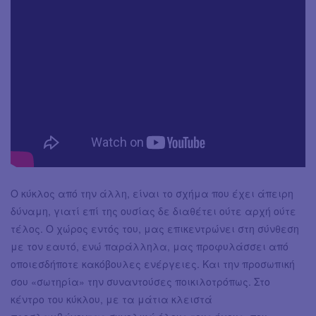
Ο κύκλος από την άλλη, είναι το σχήμα που έχει άπειρη
δύναμη, γιατί επί της ουσίας δε διαθέτει ούτε αρχή ούτε
τέλος. Ο χώρος εντός του, μας επικεντρώνει στη σύνθεση
με τον εαυτό, ενώ παράλληλα, μας προφυλάσσει από
οποιεσδήποτε κακόβουλες ενέργειες. Και την προσωπική
σου «σωτηρία» την συναντούσες ποικιλοτρόπως. Στο
κέντρο του κύκλου, με τα μάτια κλειστά